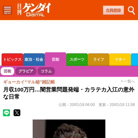
トピックス
政治・社会
芸能
スポーツ
ライフ
マネー
ボートレース
競輪
オートレース
芸能
グラビア
コラム
> 一覧へ
ギョーカイ“マル秘”雑記帳
月収100万円…闇営業問題発端・カラテカ入江の意外
な日常
公開：
20/01/18 06:00
更新：
20/01/18 11:08