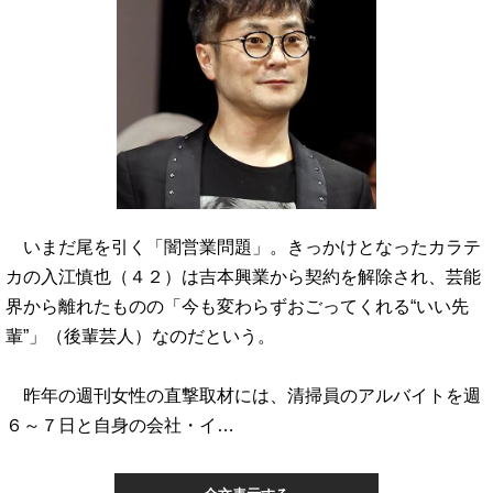
いまだ尾を引く「闇営業問題」。きっかけとなったカラテ
カの入江慎也（４２）は吉本興業から契約を解除され、芸能
界から離れたものの「今も変わらずおごってくれる“いい先
輩”」（後輩芸人）なのだという。
昨年の週刊女性の直撃取材には、清掃員のアルバイトを週
６～７日と自身の会社・イ…