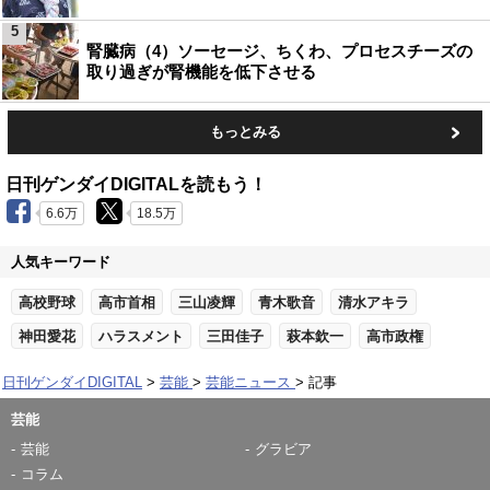
5
腎臓病（4）ソーセージ、ちくわ、プロセスチーズの
取り過ぎが腎機能を低下させる
もっとみる
日刊ゲンダイDIGITALを読もう！
6.6万
18.5万
人気キーワード
高校野球
高市首相
三山凌輝
青木歌音
清水アキラ
神田愛花
ハラスメント
三田佳子
萩本欽一
高市政権
日刊ゲンダイDIGITAL
芸能
芸能ニュース
記事
芸能
芸能
グラビア
コラム