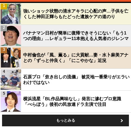
1
強いショック状態の清水アキラに心配の声…子供を亡
くした神田正輝らもたどった遺族ケアの道のり
2
バナナマン日村が簡単に復帰できそうにない「もう1
つの理由」…レギュラー11本抱える人気者のジレンマ
3
中村倫也が「風、薫る」に大貢献…妻・水卜麻美アナ
との「ずっと仲良く」「にこやかな」近況
4
石原プロ「炊き出しの流儀」 被災地一番乗りがエラい
わけではない
5
横浜流星「BL作品興味なし」発言に滲むプロ意識
「べらぼう」後初の民放連ドラ主演で注目
もっとみる