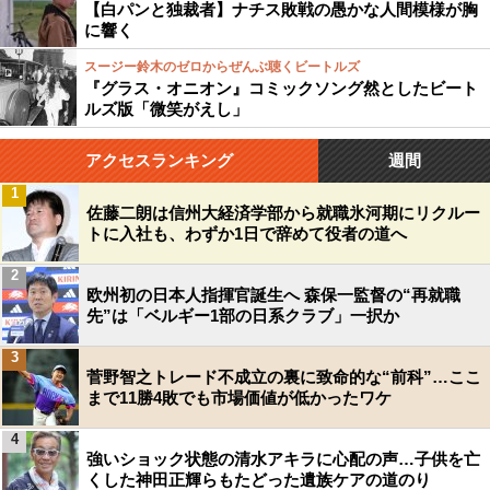
【白パンと独裁者】ナチス敗戦の愚かな人間模様が胸
に響く
スージー鈴木のゼロからぜんぶ聴くビートルズ
『グラス・オニオン』コミックソング然としたビート
ルズ版「微笑がえし」
アクセスランキング
週間
1
佐藤二朗は信州大経済学部から就職氷河期にリクルー
トに入社も、わずか1日で辞めて役者の道へ
2
欧州初の日本人指揮官誕生へ 森保一監督の“再就職
先”は「ベルギー1部の日系クラブ」一択か
3
菅野智之トレード不成立の裏に致命的な“前科”…ここ
まで11勝4敗でも市場価値が低かったワケ
4
強いショック状態の清水アキラに心配の声…子供を亡
くした神田正輝らもたどった遺族ケアの道のり