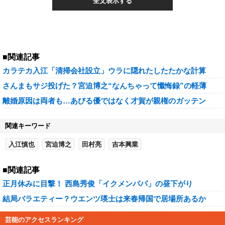
全文表示する
■関連記事
カラテカ入江「清掃会社設立」ウラに隠れたしたたかな計算
さんまもサジ投げた？宮迫博之“なんちゃって懺悔録”の軽薄
離婚原因は両者も…あびる優ではなく才賀が親権のガッテン
関連キーワード
入江慎也
宮迫博之
田村亮
吉本興業
■関連記事
正月休みに目撃！ 西島秀俊「イクメンパパ」の昼下がり
結局バラエティー？ウエンツ瑛士は来春帰国で居場所あるか
芸能のアクセスランキング