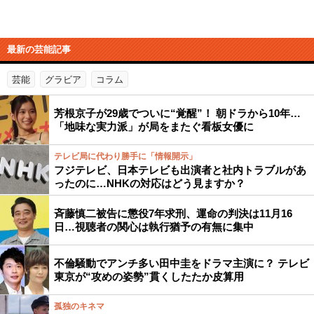
最新の芸能記事
芸能
グラビア
コラム
芳根京子が29歳でついに“覚醒”！ 朝ドラから10年…
「地味な実力派」が局をまたぐ看板女優に
テレビ局に代わり勝手に「情報開示」
フジテレビ、日本テレビも出演者と社内トラブルがあ
ったのに…NHKの対応はどう見ますか？
斉藤慎二被告に懲役7年求刑、運命の判決は11月16
日…視聴者の関心は執行猶予の有無に集中
不倫騒動でアンチ多い田中圭をドラマ主演に？ テレビ
東京が“攻めの姿勢”貫くしたたか皮算用
孤独のキネマ