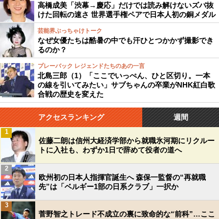
高橋成美「渋幕→慶応」だけでは読み解けないズバ抜
けた回転の速さ 世界選手権ペアで日本人初の銅メダル
芸能界ぶっちゃけトーク
なぜ女優たちは酷暑の中でも汗ひとつかかず撮影でき
るのか？
プレーバック レジェンドたちのあの一言
北島三郎（1）「ここでいっぺん、ひと区切り。一本
の線を引いてみたい」サブちゃんの卒業がNHK紅白歌
合戦の歴史を変えた
アクセスランキング
週間
1
佐藤二朗は信州大経済学部から就職氷河期にリクルー
トに入社も、わずか1日で辞めて役者の道へ
2
欧州初の日本人指揮官誕生へ 森保一監督の“再就職
先”は「ベルギー1部の日系クラブ」一択か
3
菅野智之トレード不成立の裏に致命的な“前科”…ここ