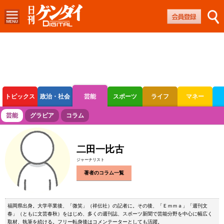
トピックス
政治・社会
芸能
スポーツ
ライフ
マネー
ボートレース
競輪
オートレース
芸能
グラビア
コラム
二田一比古
ジャーナリスト
著者のコラム一覧
福岡県出身。大学卒業後、「微笑」（祥伝社）の記者に。その後、「Ｅｍｍａ」「週刊文
春」（ともに文芸春秋）をはじめ、多くの週刊誌、スポーツ新聞で芸能分野を中心に幅広く
取材、執筆を続ける。フリー転身後はコメンテーターとしても活躍。