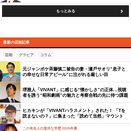
もっとみる
最新の芸能記事
芸能
グラビア
コラム
元ジャンポケ斉藤慎二被告の妻・瀬戸サオリ“息子と
の幸せな日常アピール”に注がれる厳しい目
堺雅人「VIVANT」に感じる“懐かしさ”の正体…視聴
者を誘う“昭和劇画”の魅力と考察合戦の先に待つ課題
ヒカキンが「VIVANTハラスメント」された！ 「Tを
読まないの？」に集まった「読めて当然」マウント
この有名人の意外な学歴 2026年夏