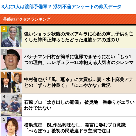
3人に1人は渡部予備軍？ 浮気不倫アンケートの仰天データ
芸能のアクセスランキング
1
強いショック状態の清水アキラに心配の声…子供を亡
くした神田正輝らもたどった遺族ケアの道のり
2
バナナマン日村が簡単に復帰できそうにない「もう1
つの理由」…レギュラー11本抱える人気者のジレンマ
3
中村倫也が「風、薫る」に大貢献…妻・水卜麻美アナ
との「ずっと仲良く」「にこやかな」近況
4
石原プロ「炊き出しの流儀」 被災地一番乗りがエラい
わけではない
5
横浜流星「BL作品興味なし」発言に滲むプロ意識
「べらぼう」後初の民放連ドラ主演で注目