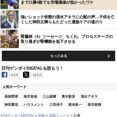
まで11勝4敗でも市場価値が低かったワケ
4
強いショック状態の清水アキラに心配の声…子供を亡
くした神田正輝らもたどった遺族ケアの道のり
5
腎臓病（4）ソーセージ、ちくわ、プロセスチーズの
取り過ぎが腎機能を低下させる
もっとみる
日刊ゲンダイDIGITALを読もう！
6.6万
18.5万
人気キーワード
高校野球
高市首相
三山凌輝
青木歌音
清水アキラ
神田愛花
ハラスメント
三田佳子
萩本欽一
高市政権
日刊ゲンダイDIGITAL
芸能
芸能ニュース
記事