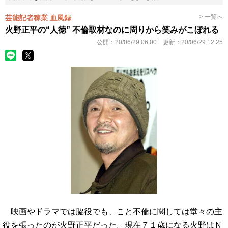
> 一覧へ
芸能記者稼業 血風録
火野正平の“人徳” 不倫取材なのに周りから笑みがこぼれる
公開：
20/06/29 06:00
更新：
20/06/29 12:25
映画やドラマでは脇役でも、こと不倫に関しては堂々の主
役を張ったのが火野正平だった。現在７１歳になる火野はＮ