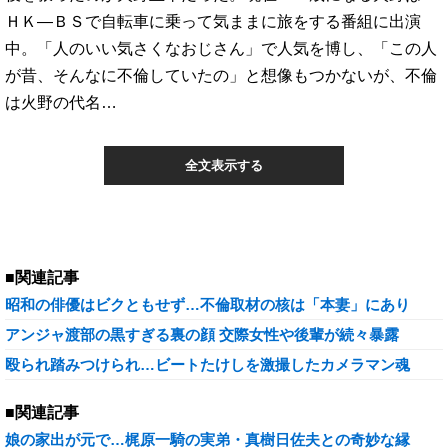
ＨＫ―ＢＳで自転車に乗って気ままに旅をする番組に出演
中。「人のいい気さくなおじさん」で人気を博し、「この人
が昔、そんなに不倫していたの」と想像もつかないが、不倫
は火野の代名…
全文表示する
■関連記事
昭和の俳優はビクともせず…不倫取材の核は「本妻」にあり
アンジャ渡部の黒すぎる裏の顔 交際女性や後輩が続々暴露
殴られ踏みつけられ…ビートたけしを激撮したカメラマン魂
■関連記事
娘の家出が元で…梶原一騎の実弟・真樹日佐夫との奇妙な縁