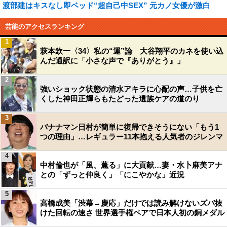
渡部建はキスなし即ベッド“超自己中SEX” 元カノ女優が激白
芸能のアクセスランキング
1
萩本欽一〈34〉私の“運”論 大谷翔平のカネを使い込
んだ通訳に「小さな声で『ありがとう』」
2
強いショック状態の清水アキラに心配の声…子供を亡
くした神田正輝らもたどった遺族ケアの道のり
3
バナナマン日村が簡単に復帰できそうにない「もう1
つの理由」…レギュラー11本抱える人気者のジレンマ
4
中村倫也が「風、薫る」に大貢献…妻・水卜麻美アナ
との「ずっと仲良く」「にこやかな」近況
5
高橋成美「渋幕→慶応」だけでは読み解けないズバ抜
けた回転の速さ 世界選手権ペアで日本人初の銅メダル