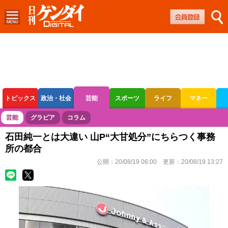
トピックス
政治・社会
芸能
スポーツ
ライフ
マネー
ボートレース
競輪
オートレース
芸能
グラビア
コラム
石田純一とは大違い 山P“大甘処分”にちらつく事務
所の都合
公開：
20/08/19 06:00
更新：
20/08/19 13:27