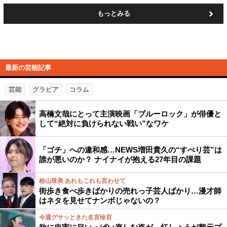
もっとみる
最新の芸能記事
芸能
グラビア
コラム
高橋文哉にとって主演映画「ブルーロック」が俳優と
して“絶対に負けられない戦い”なワケ
「ゴチ」への違和感…NEWS増田貴久の“すべり芸”は
誰が悪いのか？ ナイナイが抱える27年目の課題
桧山珠美 あれもこれも言わせて
街歩き食べ歩きばかりの売れっ子芸人ばかり…漫才師
はネタを見せてナンボじゃないの？
今週グサッときた名言珍言