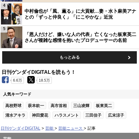
4
中村倫也が「風、薫る」に大貢献…妻・水卜麻美アナ
との「ずっと仲良く」「にこやかな」近況
5
「恩人だけど、嫌いな人の代表」亡くなった板東英二
さんが複雑な感情を抱いたプロデューサーの名前
もっとみる
日刊ゲンダイDIGITALを読もう！
6.6万
18.5万
人気キーワード
高校野球
萩本欽一
高市首相
三山凌輝
板東英二
清水アキラ
神田愛花
ハラスメント
三田佳子
広末涼子
日刊ゲンダイDIGITAL
芸能
芸能ニュース
記事
芸能