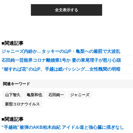
全文表示する
■関連記事
ジャニーズ内紛か…タッキーの山P・亀梨への厳罰で大波乱
石田純一芸能界コロナ離婚第1号か 妻の東尾理子が怒り心頭
“秘すれば花”の山P、手越は総バッシング…女性醜聞の明暗
関連キーワード
山下智久
亀梨和也
石田純一
ジャニーズ
新型コロナウイルス
■関連記事
“手越砲”被弾のAKB柏木由紀 アイドル道と強心臓に揺ぎなし