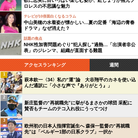
欲に忠実に目いっぱい楽しむ姿が、紅しょうが熊元プ
ロレスの不思議な魅力
テレビが10倍面白くなるコラム
中山美穂の水着姿が懐かしい…夏の定番「海辺の青春
ドラマ」なぜ消えた？
話題の焦点
NHK性加害問題めぐり"犯人探し”過熱…「出演者非公
表」のジレンマ、組織が直面する難題
アクセスランキング
週間
1
萩本欽一〈34〉私の“運”論 大谷翔平のカネを使い込
んだ通訳に「小さな声で『ありがとう』」
2
新庄監督の“再就職先”に挙がるまさかの球団 采配に
賛否もチームのテコ入れ役にうってつけ
3
欧州初の日本人指揮官誕生へ 森保一監督の“再就職
先”は「ベルギー1部の日系クラブ」一択か