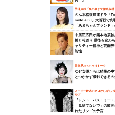
何？」
芋澤貞雄「裏の裏まで徹底取材
のん本格復帰連ドラ「To
middle 30」大苦戦で
「あまちゃんブランド」
中居正広氏が熊本地震被
援と報道 引退後も変わ
ャリティー精神と芸能界
能性
芸能界ぶっちゃけトーク
なぜ女優たちは酷暑の中
とつかかず撮影できるの
スージー鈴木のゼロからぜんぶ
ルズ
『ドント・パス・ミー・
「見捨てないで」の歌詞
れたリンゴの予言