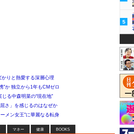
5
”ばかりと熱愛する深層心理
”か 独立から1年もCMゼロ
じる中森明菜の“現在地”
窮屈さ」を感じるのはなぜか
ラーメン女王”に華麗なる転身
フ
マネー
健康
BOOKS