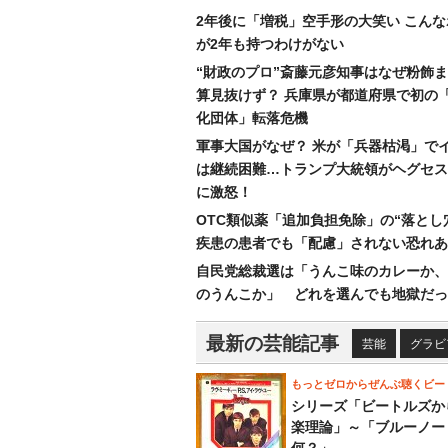
2年後に「増税」空手形の大笑い こん
が2年も持つわけがない
“財政のプロ”斎藤元彦知事はなぜ粉飾
算見抜けず？ 兵庫県が都道府県で初の
化団体」転落危機
軍事大国がなぜ？ 米が「兵器枯渇」で
は継続困難…トランプ大統領がヘグセス
に激怒！
OTC類似薬「追加負担免除」の“落とし
疾患の患者でも「配慮」されない恐れあ
自民党総裁選は「うんこ味のカレーか、
のうんこか」 どれを選んでも地獄だっ
最新の芸能記事
芸能
グラビ
もっとゼロからぜんぶ聴くビー
シリーズ「ビートルズか
楽理論」～「ブルーノー