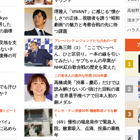
マウント
高校野
」
堺雅人「VIVANT」に感じる“懐か
kyo
しさ”の正体…視聴者を誘う“昭和
清水ア
判明した
劇画”の魅力と考察合戦の先に待
ハラス
の崩壊
つ課題
プレーバック レジェンドたちのあの一言
災地を支
北島三郎（1）「ここでいっぺ
らないチ
ん、ひと区切り。一本の線を引い
復帰の可
てみたい」サブちゃんの卒業が
1
NHK紅白歌合戦の歴史を変えた
この有名人の意外な学歴 2026年夏
高橋成美「渋幕→慶応」だけでは
でも汗ひ
2
読み解けないズバ抜けた回転の速
か？
さ 世界選手権ペアで日本人初の
銅メダル
聴くビート
テレサ・テン没後30年 極秘取材メモを解
3
く
バイ』
（69）慢性の喘息発作で緊急入
に込めら
院。酸素吸入、点滴、投薬の最晩
年
4