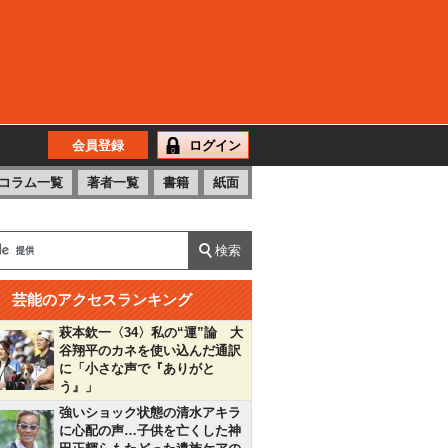
会員登録
ログイン
コラム一覧
著者一覧
書籍
紙面
芸能のアクセスランキング
萩本欽一〈34〉私の“運”論 大
谷翔平のカネを使い込んだ通訳
に「小さな声で『ありがと
う』」
強いショック状態の清水アキラ
に心配の声…子供を亡くした神