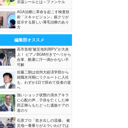
示温シールとは～ファンケル
AGA治療に革命を起こす検査技
術「スキャビジョン」銀クリが
提示する新しい薄毛治療のあり
方
編集部オススメ
高市首相“被災地利用PV”が大炎
上！ ピアノBGM付きでヘリから
合掌、酷暑に汗一滴かかない不
可解
佐藤二朗は信州大経済学部から
就職氷河期にリクルートに入社
も、わずか1日で辞めて役者の道
へ
強いショック状態の清水アキラ
に心配の声…子供を亡くした神
田正輝らもたどった遺族ケアの
道のり
石原プロ「炊き出しの流儀」 被
災地一番乗りがエラいわけでは