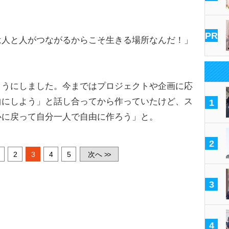
PR
人と人がつながるからこそ生きる場所なんだ！」
うにしました。今まではプロジェクトや企画に応
曲にしよう」と話し合ってから作っていたけど、ス
1
心に戻って自分一人で自由に作ろう」と。
2
2
3
4
5
次へ
>>
3
4