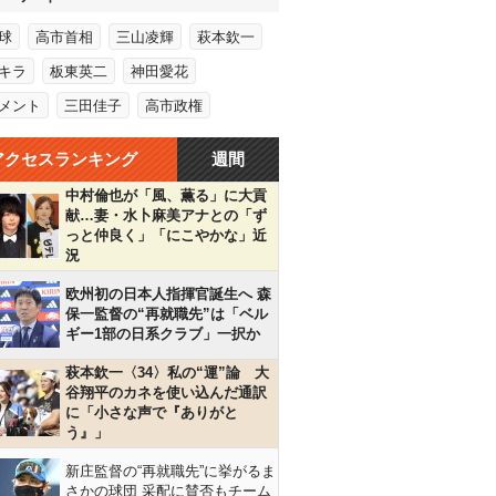
球
高市首相
三山凌輝
萩本欽一
キラ
板東英二
神田愛花
メント
三田佳子
高市政権
アクセスランキング
週間
中村倫也が「風、薫る」に大貢
献…妻・水卜麻美アナとの「ず
っと仲良く」「にこやかな」近
況
欧州初の日本人指揮官誕生へ 森
保一監督の“再就職先”は「ベル
ギー1部の日系クラブ」一択か
萩本欽一〈34〉私の“運”論 大
谷翔平のカネを使い込んだ通訳
に「小さな声で『ありがと
う』」
新庄監督の“再就職先”に挙がるま
さかの球団 采配に賛否もチーム