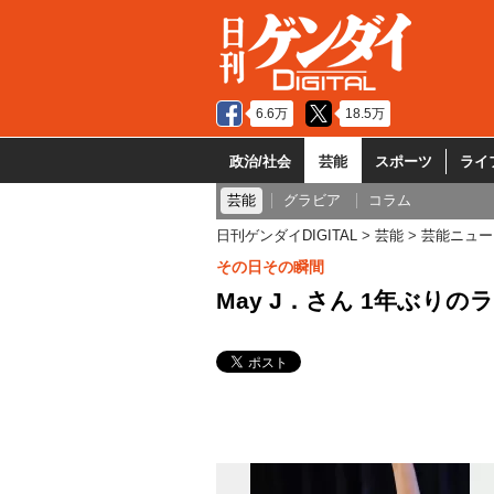
6.6万
18.5万
政治/社会
芸能
スポーツ
ライ
芸能
グラビア
コラム
日刊ゲンダイDIGITAL
芸能
芸能ニュー
その日その瞬間
May J．さん 1年ぶり