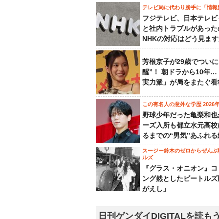
テレビ局に代わり勝手に「情報
フジテレビ、日本テレビ
と社内トラブルがあった
NHKの対応はどう見ま
芳根京子が29歳でついに
醒”！ 朝ドラから10年
実力派」が局をまたぐ看
この有名人の意外な学歴 2026
野球少年だった亀梨和也
ーズ入所も都立水元高校
るまでの“男気”あふれる
スージー鈴木のゼロからぜんぶ
ルズ
『グラス・オニオン』コ
ング然としたビートルズ
がえし」
日刊ゲンダイDIGITALを読も