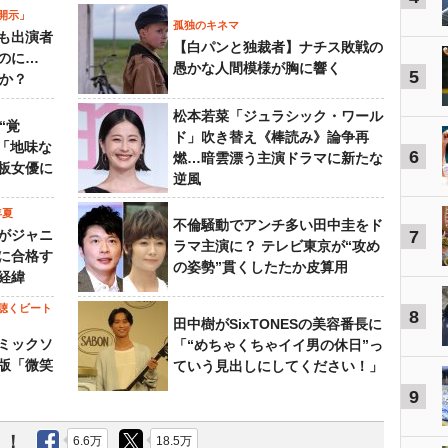
開示」
孤独のキネマ
も出演者
【白パンと独裁者】ナチス敗戦の
のに…
愚かな人間模様が胸に響く
5
すか？
松本若菜「ジュラシック・ワール
“覚
ド」吹き替え《棒読み》論争再
…「地味な
6
燃…暗雲漂う主演ドラマに新たな
板女優に
逆風
年夏
不倫騒動でアンチ多い田中圭をド
がジャニ
7
ラマ主演に？ テレビ東京が“攻め
に合格す
の姿勢”貫くしたたか皮算用
経緯
聴くビート
8
田中樹がSixTONESの美容番長に
ミックソ
「“めちゃくちゃイイ男の休日”っ
版「微笑
ていう見出しにしてください！」
9
う！
6.6万
18.5万