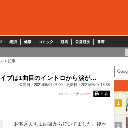
フ
経済
健康
コミック
競馬
公営競技
書籍
ス
記事
のライブは1曲目のイントロから涙が…
公開日：
2021/06/07 06:00
更新日：
2021/06/07 18:38
>> バックナンバー
印刷
1
お客さんも１曲目から泣いてました。後か
2