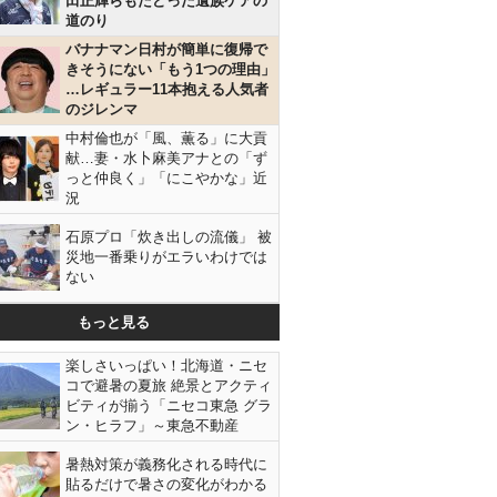
田正輝らもたどった遺族ケアの
道のり
バナナマン日村が簡単に復帰で
きそうにない「もう1つの理由」
…レギュラー11本抱える人気者
のジレンマ
中村倫也が「風、薫る」に大貢
献…妻・水卜麻美アナとの「ず
っと仲良く」「にこやかな」近
況
石原プロ「炊き出しの流儀」 被
災地一番乗りがエラいわけでは
ない
もっと見る
楽しさいっぱい！北海道・ニセ
コで避暑の夏旅 絶景とアクティ
ビティが揃う「ニセコ東急 グラ
ン・ヒラフ」～東急不動産
暑熱対策が義務化される時代に
貼るだけで暑さの変化がわかる