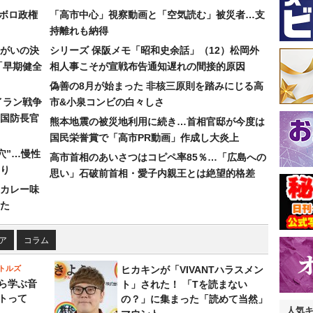
なボロ政権
「高市中心」視察動画と「空気読む」被災者…支
持離れも納得
まがいの決
シリーズ 保阪メモ「昭和史余話」（12）松岡外
「早期健全
相人事こそが宣戦布告通知遅れの間接的原因
偽善の8月が始まった 非核三原則を踏みにじる高
イラン戦争
市&小泉コンビの白々しさ
国防長官
熊本地震の被災地利用に続き…首相官邸が今度は
国民栄誉賞で「高市PR動画」作成し大炎上
穴”…慢性
高市首相のあいさつはコピペ率85％…「広島への
り
思い」石破前首相・愛子内親王とは絶望的格差
カレー味
た
ア
コラム
トルズ
ヒカキンが「VIVANTハラスメン
ら学ぶ音
ト」された！ 「Tを読まない
トって
の？」に集まった「読めて当然」
人気