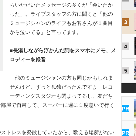
らいただいたメッセージの多くが「会いたか
った」。ライブスタッフの方に聞くと「他の
3
ミュージシャンのライブもお客さんが１曲目
から泣いてる」と言ってます。
4
■長湯しながら浮かんだ詞をスマホにメモ、メ
ロディーを録音
5
他のミュージシャンの方も同じかもしれま
せんけど、ずっと孤独だったんですよ。レコ
ーディングスタジオも閉まってるし、友だち
で部屋で自粛して、スーパーに週に１度急いで行く
PR
。
や
ストレス
を発散していたから、歌える場所がない
PR