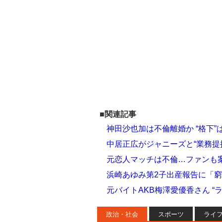
■関連記事
神田沙也加は不倫離婚か “格下
中居正広がジャニーズと“業務提携
元恋人マッチは不倫…ファンも案
浜崎あゆみ第2子出産報告に「
元バイトAKB梅澤愛優香さん “
政治・社会
スポーツ
ライ