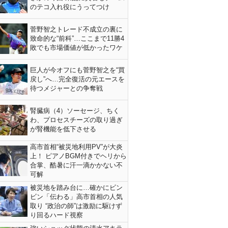
のテコ入れ役にうってつけ
菅野智之トレード不成立の裏に
致命的な“前科”…ここまで11勝4
敗でも市場価値が低かったワケ
巨人が今オフにも菅野智之を“買
戻し”へ…完全復活の元エースを
待つメジャーとの争奪戦
腎臓病（4）ソーセージ、ちく
わ、プロセスチーズの取り過ぎ
が腎機能を低下させる
高市首相“被災地利用PV”が大炎
上！ ピアノBGM付きでヘリから
合掌、酷暑に汗一滴かかない不
可解
被災地を踏み台に…確かにビン
ビン「伝わる」高市首相の人気
取り “政治の師”は激励に駆けず
り回るハード視察