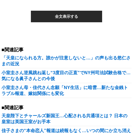
全文表示する
■関連記事
「天皇になられる方。誰かが注意しないと…」の声も出る悠仁さ
まの近況
小室圭さん逆風跳ね返し“3度目の正直”でNY州司法試験合格で…
気になる眞子さんとの今後
小室圭さん母・佳代さん念願「NY生活」に暗雲…新たな金銭ト
ラブル報道、嫁姑関係にも変化
■関連記事
天皇陛下とチャールズ新国王…心配される共通項とは？ 日本の
皇室は英国王室がお手本
佳子さまの“本命恋人”報道は続報もなく…いつの間にか立ち消え