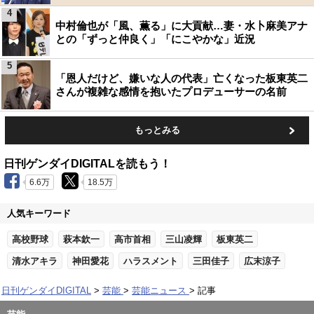
4
中村倫也が「風、薫る」に大貢献…妻・水卜麻美アナ
との「ずっと仲良く」「にこやかな」近況
5
「恩人だけど、嫌いな人の代表」亡くなった板東英二
さんが複雑な感情を抱いたプロデューサーの名前
もっとみる
日刊ゲンダイDIGITALを読もう！
6.6万
18.5万
人気キーワード
高校野球
萩本欽一
高市首相
三山凌輝
板東英二
清水アキラ
神田愛花
ハラスメント
三田佳子
広末涼子
日刊ゲンダイDIGITAL
芸能
芸能ニュース
記事