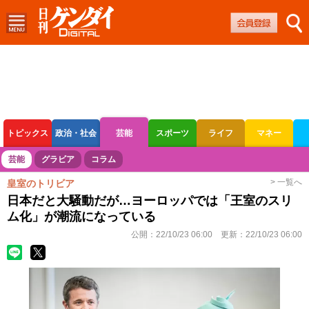
トピックス
政治・社会
芸能
スポーツ
ライフ
マネー
ボートレース
競輪
オートレース
芸能
グラビア
コラム
> 一覧へ
皇室のトリビア
日本だと大騒動だが…ヨーロッパでは「王室のスリ
ム化」が潮流になっている
公開：
22/10/23 06:00
更新：
22/10/23 06:00