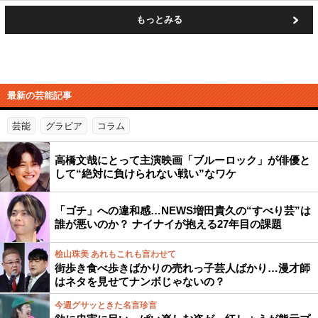
もっとみる
最新の芸能記事
芸能
グラビア
コラム
高橋文哉にとって主演映画「ブルーロック」が俳優と
して“絶対に負けられない戦い”なワケ
「ゴチ」への違和感…NEWS増田貴久の“すべり芸”は
誰が悪いのか？ ナイナイが抱える27年目の課題
桧山珠美 あれもこれも言わせて
街歩き食べ歩きばかりの売れっ子芸人ばかり…漫才師
はネタを見せてナンボじゃないの？
今週グサッときた名言珍言