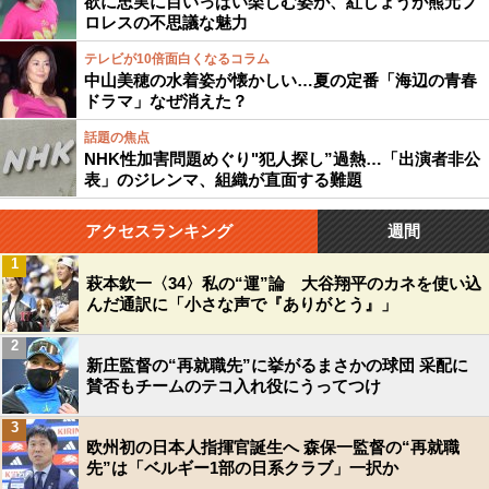
欲に忠実に目いっぱい楽しむ姿が、紅しょうが熊元プ
ロレスの不思議な魅力
テレビが10倍面白くなるコラム
中山美穂の水着姿が懐かしい…夏の定番「海辺の青春
ドラマ」なぜ消えた？
話題の焦点
NHK性加害問題めぐり"犯人探し”過熱…「出演者非公
表」のジレンマ、組織が直面する難題
アクセスランキング
週間
1
萩本欽一〈34〉私の“運”論 大谷翔平のカネを使い込
んだ通訳に「小さな声で『ありがとう』」
2
新庄監督の“再就職先”に挙がるまさかの球団 采配に
賛否もチームのテコ入れ役にうってつけ
3
欧州初の日本人指揮官誕生へ 森保一監督の“再就職
先”は「ベルギー1部の日系クラブ」一択か