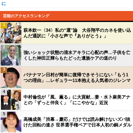
に
芸能のアクセスランキング
1
萩本欽一〈34〉私の“運”論 大谷翔平のカネを使い込
んだ通訳に「小さな声で『ありがとう』」
2
強いショック状態の清水アキラに心配の声…子供を亡
くした神田正輝らもたどった遺族ケアの道のり
3
バナナマン日村が簡単に復帰できそうにない「もう1
つの理由」…レギュラー11本抱える人気者のジレンマ
4
中村倫也が「風、薫る」に大貢献…妻・水卜麻美アナ
との「ずっと仲良く」「にこやかな」近況
5
高橋成美「渋幕→慶応」だけでは読み解けないズバ抜
けた回転の速さ 世界選手権ペアで日本人初の銅メダル