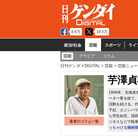
6.6万
18.5万
政治/社会
芸能
スポーツ
ライ
芸能
グラビア
コラム
日刊ゲンダイDIGITAL
芸能
芸能ニュー
芋澤貞
1956年、北海
ーター業を経て、
活動を続ける。
子妃、エジンバ
ら羽生結弦、浅田
著者のコラム一覧
ジネスなどで執
っちゃける極秘