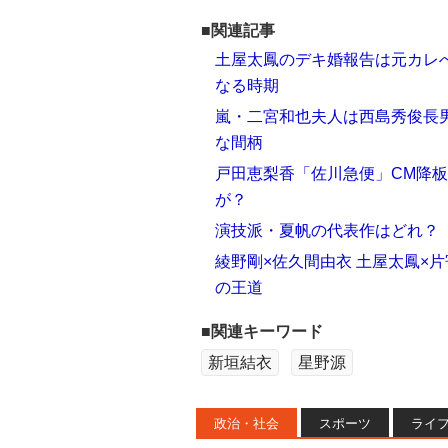
■関連記事
土屋太鳳のデキ婚報告は元カレへ
なる時期
嵐・二宮和也夫人は西島秀俊長
な間柄
戸田恵梨香「佐川急便」CM降
が？
演技派・夏帆の代表作はどれ？「s
綾野剛×佐久間由衣 土屋太鳳×
の王道
■関連キーワード
新垣結衣
星野源
政治・社会
スポーツ
ライ