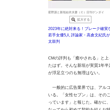
星野源と新垣結衣夫妻（Ｃ）日刊ゲンダイ
拡大する
2023年に絶対来る！ブレーク確実
若手女優5人 評論家・高倉文紀氏
太鼓判
CMの評判も「癒やされる」と上
たはず。そんな新垣が実質1年半
が浮足立つのも無理はない。
一般的に広告業界では、アルコー
いる。「女性セブン」は、その
っています」と報じた。確かに、
なってから初めて契約を結んだ特