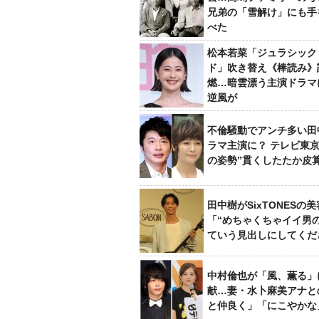
兄弟の「雪解け」にも手
べた
松本若菜「ジュラシック
ド」吹き替え《棒読み》
燃…暗雲漂う主演ドラマ
逆風が
不倫騒動でアンチ多い田
ラマ主演に？ テレビ東京
の姿勢”貫くしたたか皮
田中樹がSixTONESの
「“めちゃくちゃイイ男
ていう見出しにしてくだ
中村倫也が「風、薫る」
献…妻・水卜麻美アナと
と仲良く」「にこやかな