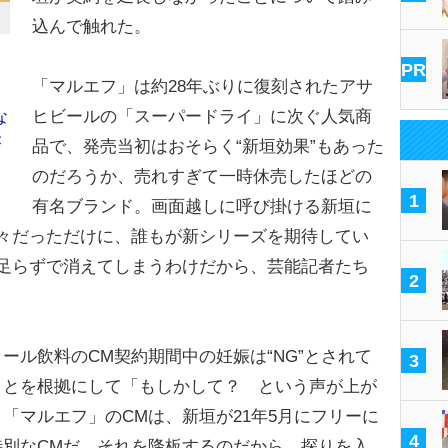
込んで触れた。
PR
「マルエフ」は約28年ぶりに復刻されたアサ
ヒビールの「スーパードライ」に次ぐ人気商
な
が
品で、発売当初はおそらく“新垣効果”もあった
のだろうか、売れすぎて一時休売したほどの
1
有名ブランド。画面越しに呼び掛ける新垣に
々だっただけに、誰もが新シリーズを期待してい
足らずで消えてしまうわけだから、芸能記者たち
2
ル飲料のCM契約期間中の妊娠は“NG”とされて
3
ことを根拠にして「もしかして？ という声が上が
「マルエフ」のCMは、新垣が21年5月にフリーに
4
別なCMだ。それを降板するのだから、探りを入