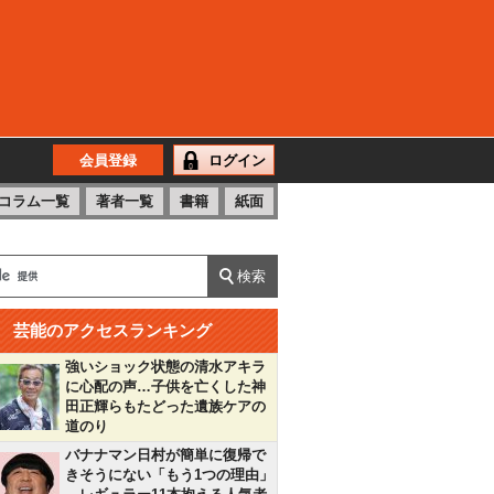
会員登録
ログイン
コラム一覧
著者一覧
書籍
紙面
芸能のアクセスランキング
強いショック状態の清水アキラ
に心配の声…子供を亡くした神
田正輝らもたどった遺族ケアの
道のり
バナナマン日村が簡単に復帰で
きそうにない「もう1つの理由」