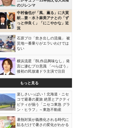
…レギュラー11本抱える人気者
のジレンマ
中村倫也が「風、薫る」に大貢
献…妻・水卜麻美アナとの「ず
っと仲良く」「にこやかな」近
況
石原プロ「炊き出しの流儀」 被
災地一番乗りがエラいわけでは
ない
横浜流星「BL作品興味なし」発
言に滲むプロ意識 「べらぼう」
後初の民放連ドラ主演で注目
もっと見る
楽しさいっぱい！北海道・ニセ
コで避暑の夏旅 絶景とアクティ
ビティが揃う「ニセコ東急 グラ
ン・ヒラフ」～東急不動産
暑熱対策が義務化される時代に
貼るだけで暑さの変化がわかる