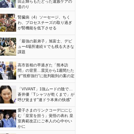
田正輝らもたどった遺族ケアの
道のり
腎臓病（4）ソーセージ、ちく
わ、プロセスチーズの取り過ぎ
が腎機能を低下させる
「最強の新弟子」旭富士、デビ
ュー4場所連続Ｖでも残る大きな
課題
高市首相の早過ぎた「熊本訪
問」の背景…震災から1週間たた
ず“視察強行”に批判殺到の案の定
「VIVANT」1強ムードの陰で…
蒼井優「Tシャツが乾くまで」が
呼び覚ます"連ドラ本来の快感"
愛子さまのリンクコーデににじ
む「皇室を担う」覚悟の表れ 皇
室典範改正にご本人の心中やい
かに