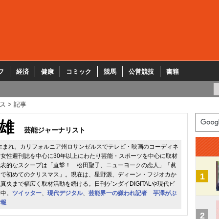
フ
経済
健康
コミック
競馬
公営競技
書籍
ス
記事
雄
芸能ジャーナリスト
道生まれ。カリフォルニア州ロサンゼルスでテレビ・映画のコーディネ
女性週刊誌を中心に30年以上にわたり芸能・スポーツを中心に取材
代表的なスクープは「直撃！ 松田聖子、ニューヨークの恋人」「眞
ラで初めてのクリスマス」。現在は、星野源、ディーン・フジオカか
1
真央まで幅広く取材活動を続ける。日刊ゲンダイDIGITALや現代ビ
筆中。
ツイッター
、
現代デジタル
、
芸能界一の嫌われ記者 芋澤がぶ
情報
2