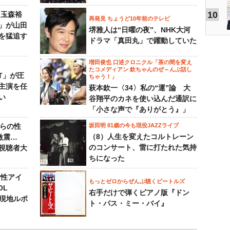
10
 玉森裕
再発見 ちょうど10年前のテレビ
」が山田
堺雅人は“日曜の夜”、NHK大河
を猛追す
ドラマ「真田丸」で躍動していた
増田俊也 口述クロニクル「茶の間を変え
たコメディアン 欽ちゃんのぜ～んぶ話し
NT」が圧
ちゃう！」
主演を任
萩本欽一〈34〉私の“運”論 大
い
谷翔平のカネを使い込んだ通訳に
「小さな声で『ありがとう』」
からの性
坂田明 81歳の今も現役JAZZライブ
（8）人生を変えたコルトレーン
激震…
のコンサート、雷に打たれた気持
視聴者大
ちになった
女性アイ
もっとゼロからぜんぶ聴くビートルズ
OL
右手だけで弾くピアノ版『ドン
～現地ルポ
ト・パス・ミー・バイ』