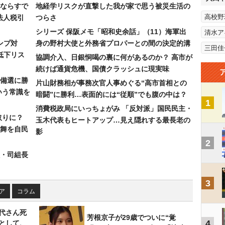
ならすで
地経学リスクが直撃した我が家で思う被災生活の
高校野
法人税引
つらさ
シリーズ 保阪メモ「昭和史余話」（11）海軍出
清水ア
ンプ対
身の野村大使と外務省プロパーとの間の決定的溝
三田佳
低下リス
協調介入、日銀恫喝の裏に何があるのか？ 高市が
続けば通貨危機、国債クラッシュに現実味
備選に勝
片山財務相が事務次官人事めぐる“高市首相との
いう常識を
暗闘”に勝利…表面的には“従順”でも腹の中は？
1
消費税政局にいっちょがみ 「反対派」国民民主・
取りに？
玉木代表もヒートアップ…見え隠れする最長老の
の舞を自民
影
2
組・司組長
3
ア
コラム
代さん死
芳根京子が29歳でついに“覚
4
として、