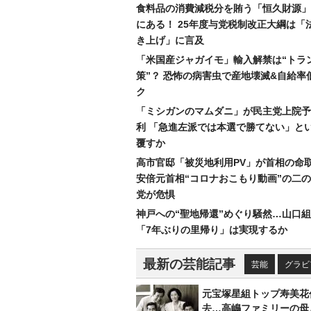
食料品の消費減税分を賄う「恒久財源」
にある！ 25年度与党税制改正大綱は「
き上げ」に言及
「米国産ジャガイモ」輸入解禁は“トラ
策”？ 恐怖の病害虫で産地壊滅&自給率
ク
「ミシガンのマムダニ」が民主党上院予
利 「急進左派では本選で勝てない」と
覆すか
高市官邸「被災地利用PV」が首相の命
安倍元首相“コロナおこもり動画”の二
党が危惧
神戸への“聖地帰還”めぐり騒然…山口
「7年ぶりの里帰り」は実現するか
最新の芸能記事
芸能
グラビ
元宝塚星組トップ寿美花
去…高嶋ファミリーの母