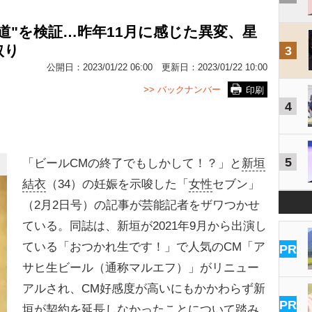
道"を検証…昨年11月に感じた異変、星
取り
3
公開日：
2023/01/22 06:00
更新日：
2023/01/22 10:00
>> バックナンバー
印刷
4
5
「ビールCMの終了でもしかして！？」と
新垣
結衣
（34）の妊娠を示唆した「
女性
セブン」
（2月2日号）の記事が芸能記者をザワつかせ
ている。同誌は、新垣が2021年9月から出演し
ている「おつかれ生です！」で人気のCM「ア
PR
サヒ生ビール（通称マルエフ）」がリニュー
アルされ、CM好感度が高いにもかかわらず新
PR
垣が契約を延長しなかったことについて踏み