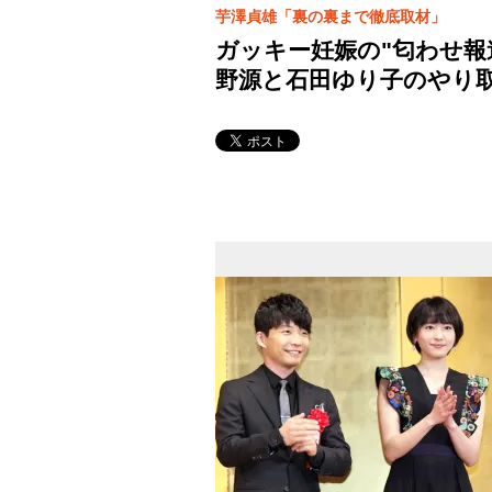
芋澤貞雄「裏の裏まで徹底取材」
ガッキー妊娠の"匂わせ報
野源と石田ゆり子のやり