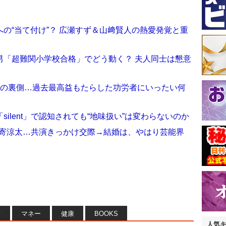
の“当て付け”？ 広瀬すず＆山﨑賢人の熱愛発覚と重
男「超難関小学校合格」でどう動く？ 夫人同士は懇意
板の裏側…過去最高益もたらした功労者にいったい何
ilent」で認知されても“地味扱い”は変わらないのか
片寄涼太…共演きっかけ交際→結婚は、やはり芸能界
フ
マネー
健康
BOOKS
人気