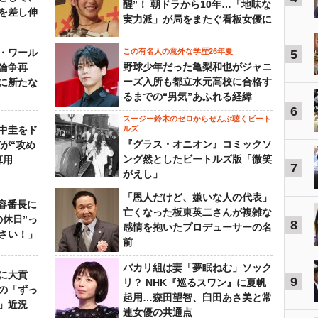
醒”！ 朝ドラから10年…「地味な
を差し伸
実力派」が局をまたぐ看板女優に
・ワール
この有名人の意外な学歴26年夏
5
野球少年だった亀梨和也がジャニ
論争再
ーズ入所も都立水元高校に合格す
に新たな
るまでの“男気”あふれる経緯
6
スージー鈴木のゼロからぜんぶ聴くビート
中圭をド
ルズ
『グラス・オニオン』コミックソ
が“攻め
ング然としたビートルズ版「微笑
算用
7
がえし」
「恩人だけど、嫌いな人の代表」
美容番長に
亡くなった板東英二さんが複雑な
の休日”っ
8
感情を抱いたプロデューサーの名
さい！」
前
バカリ組は妻「夢眠ねむ」ソック
に大貢
9
リ？ NHK『巡るスワン』に夏帆
の「ずっ
起用…森田望智、臼田あさ美と常
」近況
連女優の共通点