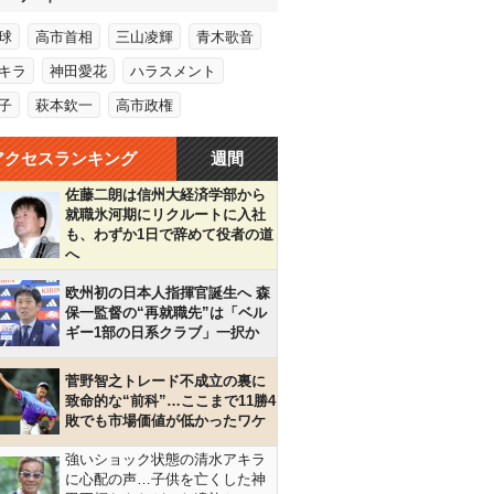
球
高市首相
三山凌輝
青木歌音
キラ
神田愛花
ハラスメント
子
萩本欽一
高市政権
アクセスランキング
週間
佐藤二朗は信州大経済学部から
就職氷河期にリクルートに入社
も、わずか1日で辞めて役者の道
へ
欧州初の日本人指揮官誕生へ 森
保一監督の“再就職先”は「ベル
ギー1部の日系クラブ」一択か
菅野智之トレード不成立の裏に
致命的な“前科”…ここまで11勝4
敗でも市場価値が低かったワケ
強いショック状態の清水アキラ
に心配の声…子供を亡くした神