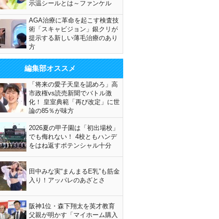
示温シールとは～ファンケル
AGA治療に革命を起こす検査技
術「スキャビジョン」銀クリが
提示する新しい薄毛治療のあり
方
編集部オススメ
「将来の愛子天皇を認めろ」高
市政権vs読売新聞でバトル激
化！ 皇室典範「再び改定」に世
論の85％が味方
2026夏の甲子園は「初出場校」
でも侮れない！ 4校ともハンデ
をはね返すポテンシャル十分
田中みな実“まんまるE乳”も筋金
入り！アッパレのあざとさ
阪神1位・森下翔太を英才教育
父親が明かす「マイホーム購入