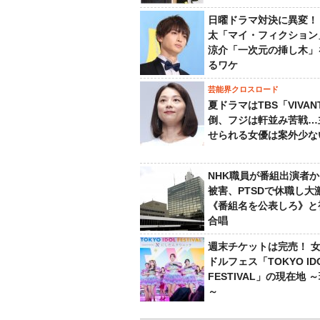
日曜ドラマ対決に異変！
太「マイ・フィクション
涼介「一次元の挿し木」
るワケ
芸能界クロスロード
夏ドラマはTBS「VIVA
倒、フジは軒並み苦戦…
せられる女優は案外少な
NHK職員が番組出演者
被害、PTSDで休職し大
《番組名を公表しろ》と
合唱
週末チケットは完売！ 
ドルフェス「TOKYO ID
FESTIVAL」の現在地 
～