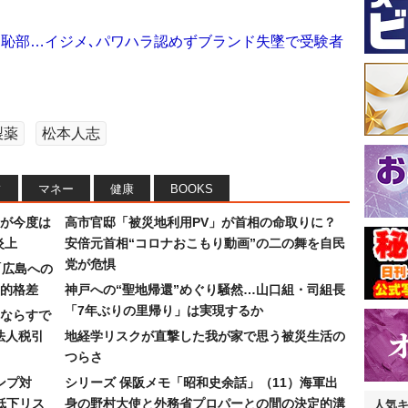
と恥部…イジメ､パワハラ認めずブランド失墜で受験者
製薬
松本人志
フ
マネー
健康
BOOKS
が今度は
高市官邸「被災地利用PV」が首相の命取りに？
炎上
安倍元首相“コロナおこもり動画”の二の舞を自民
党が危惧
「広島への
的格差
神戸への“聖地帰還”めぐり騒然…山口組・司組長
「7年ぶりの里帰り」は実現するか
ならすで
法人税引
地経学リスクが直撃した我が家で思う被災生活の
つらさ
ンプ対
シリーズ 保阪メモ「昭和史余話」（11）海軍出
低下リス
身の野村大使と外務省プロパーとの間の決定的溝
人気