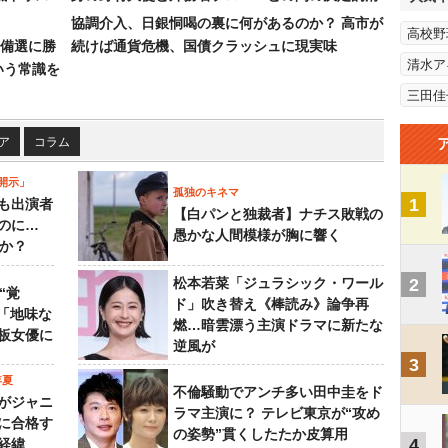
協調介入、日銀恫喝の裏に何があるのか？ 高市が
高校野
備選に勝
続けば通貨危機、国債クラッシュに現実味
清水ア
いう常識を
三田佳
ア
コラム
開示」
孤独のキネマ
1
も出演者
【白パンと独裁者】ナチス敗戦の
のに…
愚かな人間模様が胸に響く
すか？
松本若菜「ジュラシック・ワール
2
“覚
ド」吹き替え《棒読み》論争再
…「地味な
燃…暗雲漂う主演ドラマに新たな
板女優に
逆風が
3
年夏
不倫騒動でアンチ多い田中圭をド
がジャニ
ラマ主演に？ テレビ東京が“攻め
に合格す
の姿勢”貫くしたたか皮算用
4
経緯