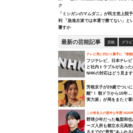
ク
「ミシガンのマムダニ」が民主党上院予
利 「急進左派では本選で勝てない」と
覆すか
最新の芸能記事
芸能
グラビ
テレビ局に代わり勝手に「情報
フジテレビ、日本テレビ
と社内トラブルがあった
NHKの対応はどう見ま
芳根京子が29歳でついに
醒”！ 朝ドラから10年
実力派」が局をまたぐ看
この有名人の意外な学歴 2026
野球少年だった亀梨和也
ーズ入所も都立水元高校
るまでの“男気”あふれる