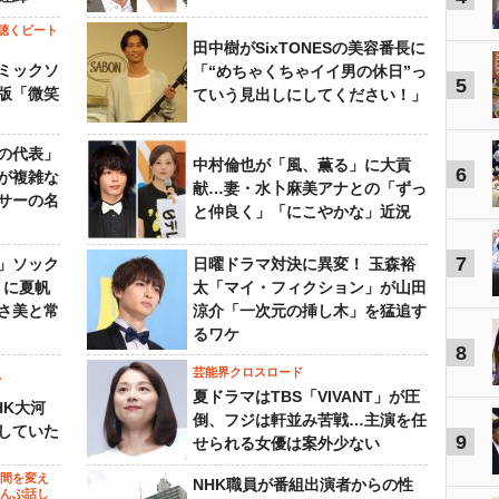
聴くビート
田中樹がSixTONESの美容番長に
ミックソ
「“めちゃくちゃイイ男の休日”っ
5
版「微笑
ていう見出しにしてください！」
の代表」
中村倫也が「風、薫る」に大貢
6
が複雑な
献…妻・水卜麻美アナとの「ずっ
サーの名
と仲良く」「にこやかな」近況
7
」ソック
日曜ドラマ対決に異変！ 玉森裕
』に夏帆
太「マイ・フィクション」が山田
さ美と常
涼介「一次元の挿し木」を猛追す
るワケ
8
芸能界クロスロード
ビ
夏ドラマはTBS「VIVANT」が圧
HK大河
倒、フジは軒並み苦戦…主演を任
していた
9
せられる女優は案外少ない
の間を変え
NHK職員が番組出演者からの性
～んぶ話し