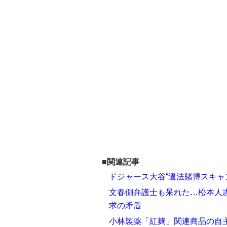
■関連記事
ドジャース大谷“違法賭博スキャ
文春側弁護士も呆れた…松本人
求の矛盾
小林製薬「紅麹」関連商品の自主