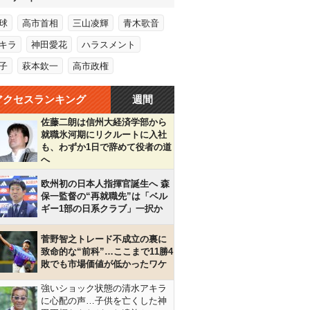
球
高市首相
三山凌輝
青木歌音
キラ
神田愛花
ハラスメント
子
萩本欽一
高市政権
アクセスランキング
週間
佐藤二朗は信州大経済学部から
就職氷河期にリクルートに入社
も、わずか1日で辞めて役者の道
へ
欧州初の日本人指揮官誕生へ 森
保一監督の“再就職先”は「ベル
ギー1部の日系クラブ」一択か
菅野智之トレード不成立の裏に
致命的な“前科”…ここまで11勝4
敗でも市場価値が低かったワケ
強いショック状態の清水アキラ
に心配の声…子供を亡くした神