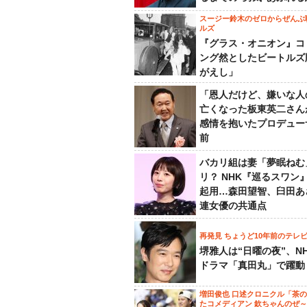
スージー鈴木のゼロからぜんぶ
ルズ
『グラス・オニオン』コ
ング然としたビートルズ
がえし」
「恩人だけど、嫌いな人
亡くなった板東英二さん
感情を抱いたプロデュー
前
バカリ組は妻「夢眠ねむ
リ？ NHK『巡るスワン
起用…森田望智、臼田あ
連女優の共通点
再発見 ちょうど10年前のテレ
堺雅人は“日曜の夜”、N
ドラマ「真田丸」で躍動
増田俊也 口述クロニクル「茶
たコメディアン 欽ちゃんのぜ