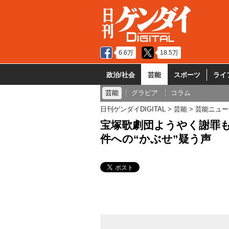
6.6万
18.5万
政治/社会
芸能
スポーツ
ライ
芸能
グラビア
コラム
日刊ゲンダイDIGITAL
芸能
芸能ニュー
宝塚歌劇団ようやく謝罪
件への“かぶせ”疑う声