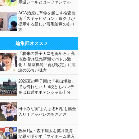
示温シールとは～ファンケル
AGA治療に革命を起こす検査技
術「スキャビジョン」銀クリが
提示する新しい薄毛治療のあり
方
編集部オススメ
「将来の愛子天皇を認めろ」高
市政権vs読売新聞でバトル激
化！ 皇室典範「再び改定」に世
論の85％が味方
2026夏の甲子園は「初出場校」
でも侮れない！ 4校ともハンデ
をはね返すポテンシャル十分
田中みな実“まんまるE乳”も筋金
入り！アッパレのあざとさ
阪神1位・森下翔太を英才教育
父親が明かす「マイホーム購入