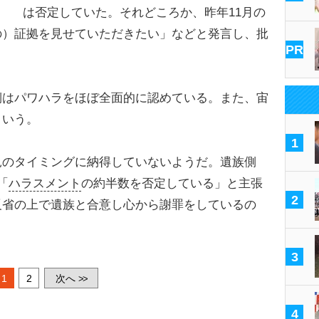
は否定していた。それどころか、昨年11月の
の）証拠を見せていただきたい」などと発言し、批
PR
はパワハラをほぼ全面的に認めている。また、宙
という。
1
のタイミングに納得していないようだ。遺族側
「
ハラスメント
の約半数を否定している」と主張
2
反省の上で遺族と合意し心から謝罪をしているの
3
1
2
次へ
>>
4