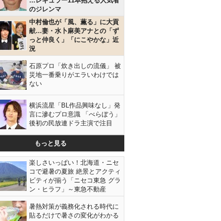
…レギュラー11本抱える人気者
のジレンマ
中村倫也が「風、薫る」に大貢
献…妻・水卜麻美アナとの「ず
っと仲良く」「にこやかな」近
況
石原プロ「炊き出しの流儀」 被
災地一番乗りがエラいわけでは
ない
横浜流星「BL作品興味なし」発
言に滲むプロ意識 「べらぼう」
後初の民放連ドラ主演で注目
もっと見る
楽しさいっぱい！北海道・ニセ
コで避暑の夏旅 絶景とアクティ
ビティが揃う「ニセコ東急 グラ
ン・ヒラフ」～東急不動産
暑熱対策が義務化される時代に
貼るだけで暑さの変化がわかる