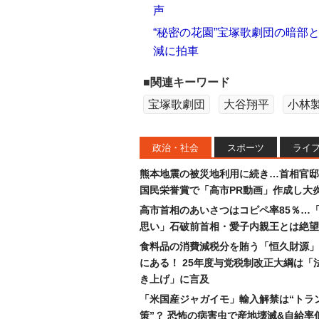
声
“秘密の花園”宝塚歌劇団の暗部
減に拍車
■関連キーワード
宝塚歌劇団
大谷翔平
小林
政治・社会
スポーツ
ライ
熊本地震の被災地利用に続き…首相官邸
国民栄誉賞で「高市PR動画」作成し大
高市首相のあいさつはコピペ率85％…
思い」石破前首相・愛子内親王とは絶望
食料品の消費減税分を賄う「恒久財源」
にある！ 25年度与党税制改正大綱は「
き上げ」に言及
「米国産ジャガイモ」輸入解禁は“トラ
策”？ 恐怖の病害虫で産地壊滅&自給率