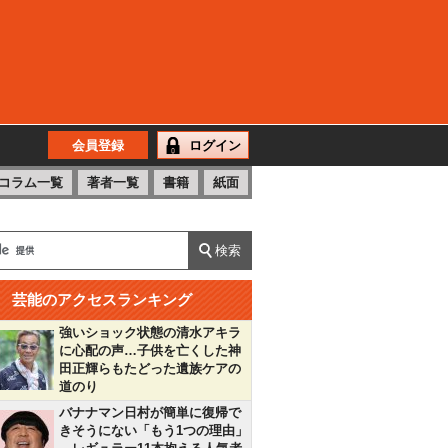
会員登録
ログイン
コラム一覧
著者一覧
書籍
紙面
芸能のアクセスランキング
強いショック状態の清水アキラ
に心配の声…子供を亡くした神
田正輝らもたどった遺族ケアの
道のり
バナナマン日村が簡単に復帰で
きそうにない「もう1つの理由」