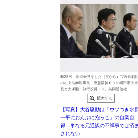
昨28日、謝罪会見をした（左から）宝塚歌劇
の村上浩爾理事長、阪急阪神ＨＤの嶋田泰夫社
長と大塚順一執行役員（Ｃ）共同通信社
拡大する
【写真】大谷騒動は「ウソつき水
一平におんぶに抱っこ」の自業自
得…単なる元通訳の不祥事では済
されない