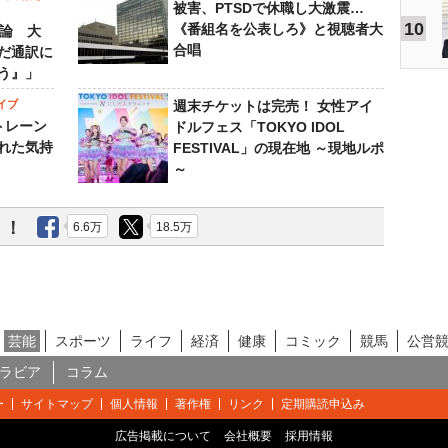
被害、PTSDで休職し大激震…
10
《番組名を公表しろ》と視聴者大
”論 大
合唱
だ通訳に
う』」
イブ
週末チケットは完売！ 女性アイ
トレーン
ドルフェス「TOKYO IDOL
れた気持
FESTIVAL」の現在地 ～現地ルポ
～
う！
6.6万
18.5万
芸能
スポーツ
ライフ
経済
健康
コミック
競馬
公営
ラビア
コラム
ー
サイトマップ
個人情報
著作権
リンク
定期購読申込み
広告掲載について
会社概要
採用情報