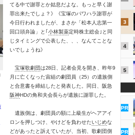
てる中で謝罪とか姑息だよな。もっと早く謝
罪出来たでしょ？》《宝塚のパワハラ謝罪が
3
今日行われましたが、まさか「松本人志第一
回口頭弁論」と｢
小林製薬
定時株主総会｣と同
じタイミングで公表した、、、なんてことな
4
いでしょうね》
宝塚歌劇団
は28日、記者会見を開き、昨年9
5
団
月に亡くなった宙組の劇団員（25）の遺族側
と合意書を締結したと発表した。同日、阪急
阪神
HDの角和夫会長らが遺族に謝罪した。
原
PR
遺族側は、劇団員の額に上級生がヘアアイ
ロンを押しつけ、やけどを負わせた
いじめ
な
ま
どがあったと訴えていたが、当初、歌劇団側
PR