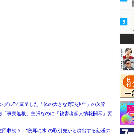
5
ンダル”で露呈した「体の大きな野球少年」の欠陥
志「事実無根」主張なのに「被害者個人情報開示」要
回収続々…“寝耳に水”の取引先から噴出する怨嗟の