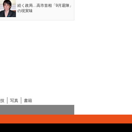
続く政局…高市首相「9月退陣」
の現実味
競技
写真
書籍