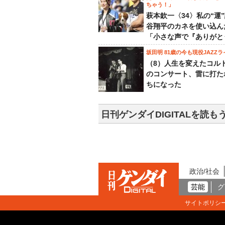
ちゃう！」
萩本欽一〈34〉私の“運
谷翔平のカネを使い込ん
「小さな声で『ありがと
坂田明 81歳の今も現役JAZZラ
（8）人生を変えたコル
のコンサート、雷に打た
ちになった
日刊ゲンダイDIGITALを読も
政治/社会
芸能
グ
サイトポリシ