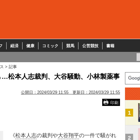
フ
経済
健康
コミック
競馬
公営競技
書籍
ス
記事
も…松本人志裁判、大谷騒動、小林製薬事
公開日：
2024/03/29 11:55
更新日：
2024/03/29 11:55
印刷
1
《
松本人志
の裁判や
大谷翔平
の一件で騒がれ
2