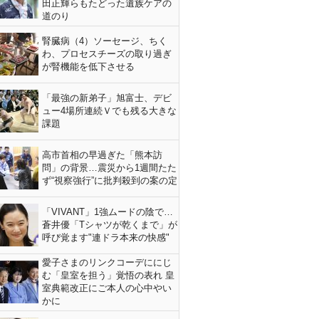
田正輝らもたどった遺族ケアの
道のり
腎臓病（4）ソーセージ、ちく
わ、プロセスチーズの取り過ぎ
が腎機能を低下させる
「最強の新弟子」旭富士、デビ
ュー4場所連続Ｖでも残る大きな
課題
高市首相の早過ぎた「熊本訪
問」の背景…震災から1週間たた
ず“視察強行”に批判殺到の案の定
「VIVANT」1強ムードの陰で…
蒼井優「Tシャツが乾くまで」が
呼び覚ます"連ドラ本来の快感"
愛子さまのリンクコーデににじ
む「皇室を担う」覚悟の表れ 皇
室典範改正にご本人の心中やい
かに