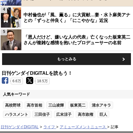
4
中村倫也が「風、薫る」に大貢献…妻・水卜麻美アナ
との「ずっと仲良く」「にこやかな」近況
5
「恩人だけど、嫌いな人の代表」亡くなった板東英二
さんが複雑な感情を抱いたプロデューサーの名前
もっとみる
日刊ゲンダイDIGITALを読もう！
6.6万
18.5万
人気キーワード
高校野球
高市首相
三山凌輝
板東英二
清水アキラ
ハラスメント
三田佳子
広末涼子
高市政権
巨人
日刊ゲンダイDIGITAL
ライフ
アミューズメントニュース
記事