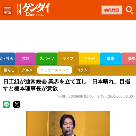
治・社会
芸能
スポーツ
ライフ
マネー
健康
競馬
ボートレース
競輪
オートレース
暮らし
グルメ
アミューズメント
コラム
日工組が通常総会 業界を立て直し「日本晴れ」目指
すと榎本理事長が意欲
公開：
26/06/06 06:00
更新：
26/06/06 06:00