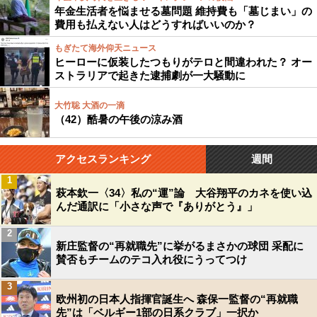
年金生活者を悩ませる墓問題 維持費も「墓じまい」の
費用も払えない人はどうすればいいのか？
もぎたて海外仰天ニュース
ヒーローに仮装したつもりがテロと間違われた？ オー
ストラリアで起きた逮捕劇が一大騒動に
大竹聡 大酒の一滴
（42）酷暑の午後の涼み酒
アクセスランキング
週間
1
萩本欽一〈34〉私の“運”論 大谷翔平のカネを使い込
んだ通訳に「小さな声で『ありがとう』」
2
新庄監督の“再就職先”に挙がるまさかの球団 采配に
賛否もチームのテコ入れ役にうってつけ
3
欧州初の日本人指揮官誕生へ 森保一監督の“再就職
先”は「ベルギー1部の日系クラブ」一択か