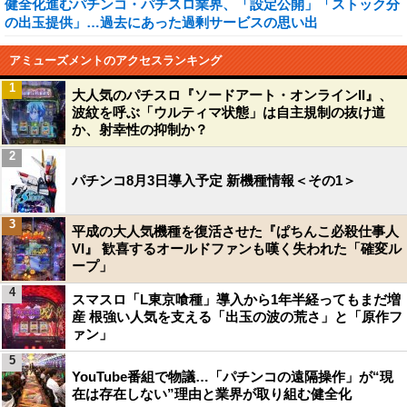
健全化進むパチンコ・パチスロ業界、「設定公開」「ストック分
の出玉提供」…過去にあった過剰サービスの思い出
アミューズメントのアクセスランキング
1
大人気のパチスロ『ソードアート・オンラインII』、
波紋を呼ぶ「ウルティマ状態」は自主規制の抜け道
か、射幸性の抑制か？
2
パチンコ8月3日導入予定 新機種情報＜その1＞
3
平成の大人気機種を復活させた『ぱちんこ必殺仕事人
VI』 歓喜するオールドファンも嘆く失われた「確変ル
ープ」
4
スマスロ「L東京喰種」導入から1年半経ってもまだ増
産 根強い人気を支える「出玉の波の荒さ」と「原作フ
ァン」
5
YouTube番組で物議…「パチンコの遠隔操作」が“現
在は存在しない”理由と業界が取り組む健全化