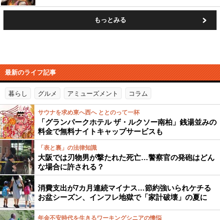
もっとみる
最新のライフ記事
暮らし
グルメ
アミューズメント
コラム
サウナを求め東へ西へ ととのって一杯
「グランパークホテル ザ・ルクソー南柏」銭湯並みの
料金で無料ナイトキャップサービスも
「表と裏」の法律知識
大阪では刃物男が撃たれた死亡…警察官の発砲はどん
な場合に許される？
消費支出が7カ月連続マイナス…節約強いられケチる
お盆シーズン、インフレ地獄で「家計破壊」の夏に
年金不安時代を生きるワーキングシニアの懊悩