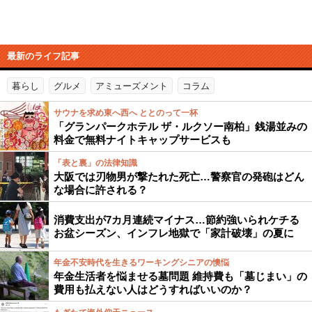
最新のライフ記事
暮らし
グルメ
アミューズメント
コラム
サウナを求め東へ西へ ととのって一杯
「グランパークホテル ザ・ルクソー南柏」銭湯並みの
料金で無料ナイトキャップサービスも
「表と裏」の法律知識
大阪では刃物男が撃たれた死亡…警察官の発砲はどん
な場合に許される？
消費支出が7カ月連続マイナス…節約強いられケチる
お盆シーズン、インフレ地獄で「家計破壊」の夏に
年金不安時代を生きるワーキングシニアの懊悩
年金生活者を悩ませる墓問題 維持費も「墓じまい」の
費用も払えない人はどうすればいいのか？