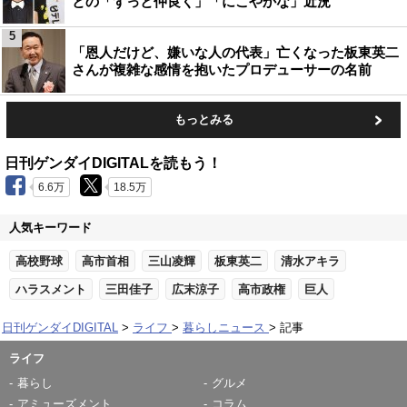
との「ずっと仲良く」「にこやかな」近況
5
「恩人だけど、嫌いな人の代表」亡くなった板東英二
さんが複雑な感情を抱いたプロデューサーの名前
もっとみる
日刊ゲンダイDIGITALを読もう！
6.6万
18.5万
人気キーワード
高校野球
高市首相
三山凌輝
板東英二
清水アキラ
ハラスメント
三田佳子
広末涼子
高市政権
巨人
日刊ゲンダイDIGITAL
ライフ
暮らしニュース
記事
ライフ
暮らし
グルメ
アミューズメント
コラム