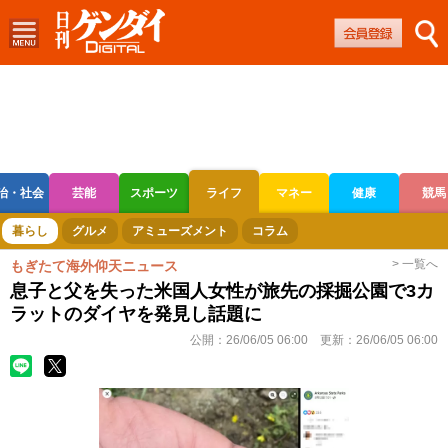
治・社会
芸能
スポーツ
ライフ
マネー
健康
競馬
ボートレース
競輪
オートレース
暮らし
グルメ
アミューズメント
コラム
> 一覧へ
もぎたて海外仰天ニュース
息子と父を失った米国人女性が旅先の採掘公園で3カ
ラットのダイヤを発見し話題に
公開：
26/06/05 06:00
更新：
26/06/05 06:00