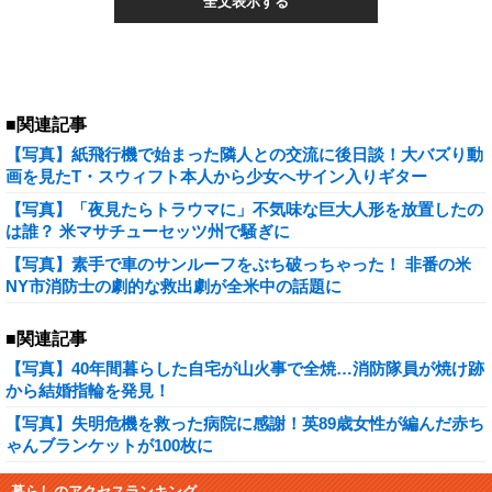
全文表示する
■関連記事
【写真】紙飛行機で始まった隣人との交流に後日談！大バズり動
画を見たT・スウィフト本人から少女へサイン入りギター
【写真】「夜見たらトラウマに」不気味な巨大人形を放置したの
は誰？ 米マサチューセッツ州で騒ぎに
【写真】素手で車のサンルーフをぶち破っちゃった！ 非番の米
NY市消防士の劇的な救出劇が全米中の話題に
■関連記事
【写真】40年間暮らした自宅が山火事で全焼…消防隊員が焼け跡
から結婚指輪を発見！
【写真】失明危機を救った病院に感謝！英89歳女性が編んだ赤ち
ゃんブランケットが100枚に
暮らしのアクセスランキング