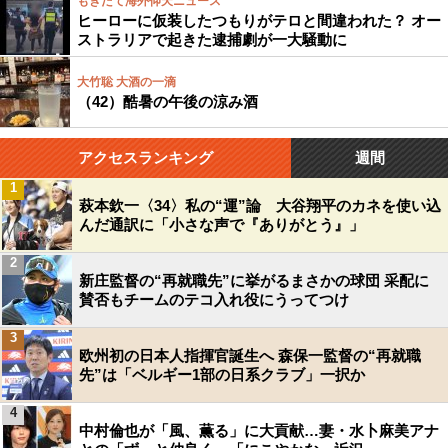
もぎたて海外仰天ニュース
ヒーローに仮装したつもりがテロと間違われた？ オー
ストラリアで起きた逮捕劇が一大騒動に
大竹聡 大酒の一滴
（42）酷暑の午後の涼み酒
アクセスランキング
週間
1
萩本欽一〈34〉私の“運”論 大谷翔平のカネを使い込
んだ通訳に「小さな声で『ありがとう』」
2
新庄監督の“再就職先”に挙がるまさかの球団 采配に
賛否もチームのテコ入れ役にうってつけ
3
欧州初の日本人指揮官誕生へ 森保一監督の“再就職
先”は「ベルギー1部の日系クラブ」一択か
4
中村倫也が「風、薫る」に大貢献…妻・水卜麻美アナ