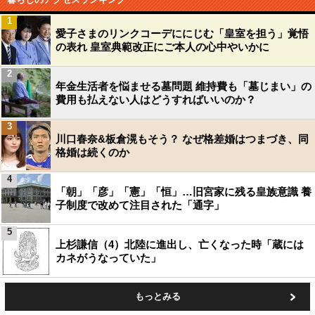
1
愛子さまのリンクコーデににじむ「皇室を担う」覚悟
の表れ 皇室典範改正にご本人の心中やいかに
2
年金生活者を悩ませる墓問題 維持費も「墓じまい」の
費用も払えない人はどうすればいいのか？
3
川口春奈&板倉滉もそう？ なぜ格差婚はつまづき、同
格婚は続くのか
4
「朝」「彦」「憲」「恒」…旧宮家に残る皇族意識 養
子制度で改めて注目された「通字」
5
上杉謙信（4）北陸に進出し、亡くなった時「蔵には
カネがうなっていた」
もっとみる