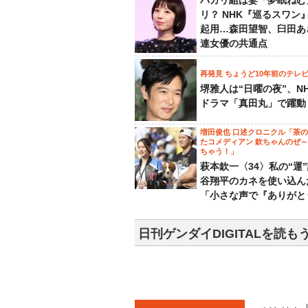
バカリ組は妻「夢眠ねむ
リ？ NHK『巡るスワン
起用…森田望智、臼田あ
連女優の共通点
再発見 ちょうど10年前のテレ
堺雅人は“日曜の夜”、N
ドラマ「真田丸」で躍動
増田俊也 口述クロニクル「茶
たコメディアン 欽ちゃんのぜ
ちゃう！」
萩本欽一〈34〉私の“運
谷翔平のカネを使い込ん
「小さな声で『ありがと
日刊ゲンダイDIGITALを読も