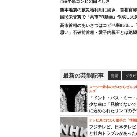
市&小泉コンビの白々しさ
熊本地震の被災地利用に続き…首相官邸
国民栄誉賞で「高市PR動画」作成し大
高市首相のあいさつはコピペ率85％…
思い」石破前首相・愛子内親王とは絶望
最新の芸能記事
芸能
グラビ
スージー鈴木のゼロからぜんぶ
ルズ
『ドント・パス・ミー・
少な曲に「見捨てないで
に込められたリンゴの予
テレビ局に代わり勝手に「情報
フジテレビ、日本テレビ
と社内トラブルがあった