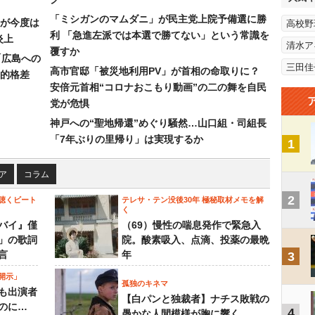
「ミシガンのマムダニ」が民主党上院予備選に勝
が今度は
高校野
利 「急進左派では本選で勝てない」という常識を
炎上
清水ア
覆すか
「広島への
三田佳
高市官邸「被災地利用PV」が首相の命取りに？
的格差
安倍元首相“コロナおこもり動画”の二の舞を自民
党が危惧
神戸への“聖地帰還”めぐり騒然…山口組・司組長
「7年ぶりの里帰り」は実現するか
1
ア
コラム
2
聴くビート
テレサ・テン没後30年 極秘取材メモを解
く
バイ』僅
（69）慢性の喘息発作で緊急入
」の歌詞
院。酸素吸入、点滴、投薬の最晩
言
年
3
開示」
孤独のキネマ
も出演者
【白パンと独裁者】ナチス敗戦の
のに…
4
愚かな人間模様が胸に響く