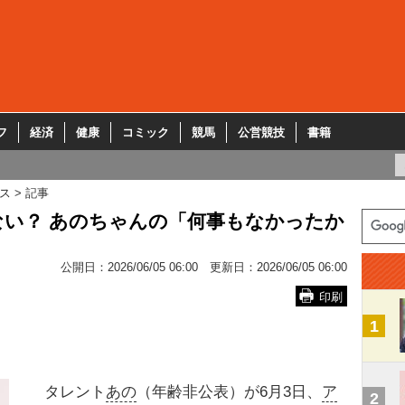
フ
経済
健康
コミック
競馬
公営競技
書籍
ス
記事
ない？ あのちゃんの「何事もなかったか
公開日：
2026/06/05 06:00
更新日：
2026/06/05 06:00
印刷
1
タレント
あの
（年齢非公表）が6月3日、
ア
2