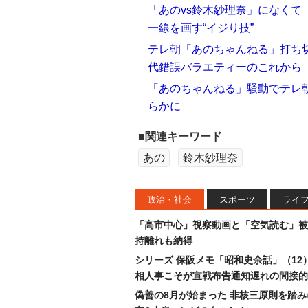
「あのvs鈴木紗理奈」になくて
一線を画す“イジり技”
テレ朝「あのちゃんねる」打ち
代錯誤バラエティーのこれから
「あのちゃんねる」騒動でテレ朝
らかに
■関連キーワード
あの
鈴木紗理奈
政治・社会
スポーツ
ライ
「高市中心」視察動画と「空気読む」被
持離れも納得
シリーズ 保阪メモ「昭和史余話」（12
相人事こそが宣戦布告通知遅れの間接的
偽善の8月が始まった 非核三原則を踏