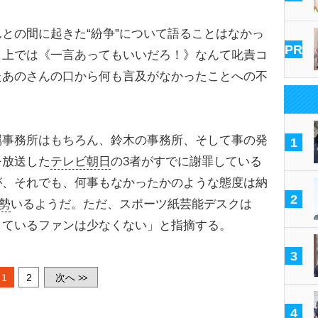
との間に起きた“紛争”について語ることはなかっ
PR
ト上では《一言あってもいいだろ！》なんて叱責コ
たあのさんの口から何も言及がなかったことへの不
事務所はもちろん、鈴木の事務所、そして事の発
1
を放送した
テレビ朝日
の3者がすでに謝罪している
が、それでも、何事もなかったかのような態度は納
2
勢
いるようだ。ただ、スポーツ紙芸能デスクは
しているファンは少なくない」と指摘する。
3
1
2
次へ
>>
4