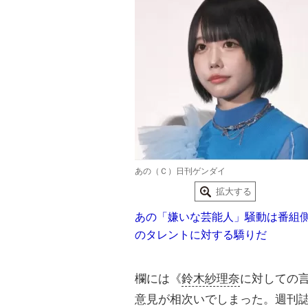
あの（Ｃ）日刊ゲンダイ
拡大する
あの「嫌いな芸能人」騒動は番組
のタレントに対する驕りだ
欄には《
鈴木紗理奈
に対しての
意見が相次いでしまった。週刊