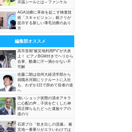
示温シールとは～ファンケル
AGA治療に革命を起こす検査技
術「スキャビジョン」銀クリが
提示する新しい薄毛治療のあり
方
編集部オススメ
高市首相“被災地利用PV”が大炎
上！ ピアノBGM付きでヘリから
合掌、酷暑に汗一滴かかない不
可解
佐藤二朗は信州大経済学部から
就職氷河期にリクルートに入社
も、わずか1日で辞めて役者の道
へ
強いショック状態の清水アキラ
に心配の声…子供を亡くした神
田正輝らもたどった遺族ケアの
道のり
石原プロ「炊き出しの流儀」 被
災地一番乗りがエラいわけでは