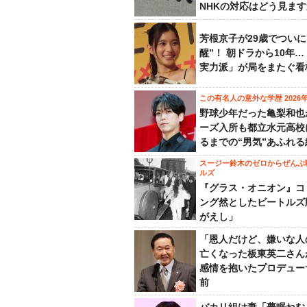
NHKの対応はどう見ま
芳根京子が29歳でついに
醒”！ 朝ドラから10年
実力派」が局をまたぐ看
この有名人の意外な学歴 2026
野球少年だった亀梨和也
ーズ入所も都立水元高校
るまでの“男気”あふれる
スージー鈴木のゼロからぜんぶ
ルズ
『グラス・オニオン』コ
ング然としたビートルズ
がえし」
「恩人だけど、嫌いな人
亡くなった板東英二さん
感情を抱いたプロデュー
前