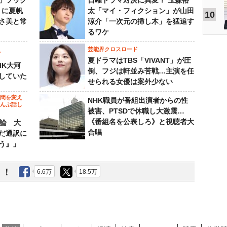
」ソック
日曜ドラマ対決に異変！ 玉森裕
』に夏帆
太「マイ・フィクション」が山田
10
さ美と常
涼介「一次元の挿し木」を猛追す
るワケ
芸能界クロスロード
ビ
夏ドラマはTBS「VIVANT」が圧
HK大河
倒、フジは軒並み苦戦…主演を任
していた
せられる女優は案外少ない
の間を変え
NHK職員が番組出演者からの性
～んぶ話し
被害、PTSDで休職し大激震…
《番組名を公表しろ》と視聴者大
”論 大
合唱
だ通訳に
う』」
う！
6.6万
18.5万