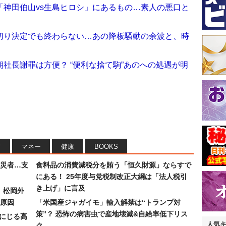
「神田伯山vs生島ヒロシ」にあるもの…素人の悪口と
切り決定でも終わらない…あの降板騒動の余波と、時
社長謝罪は方便？ “便利な捨て駒”あのへの処遇が明
フ
マネー
健康
BOOKS
災者…支
食料品の消費減税分を賄う「恒久財源」ならすで
にある！ 25年度与党税制改正大綱は「法人税引
き上げ」に言及
）松岡外
原因
「米国産ジャガイモ」輸入解禁は“トランプ対
策”？ 恐怖の病害虫で産地壊滅&自給率低下リス
みにじる高
人気
ク