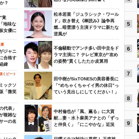
すか？
松本若菜「ジュラシック・ワール
“覚
ド」吹き替え《棒読み》論争再
5
…「地味な
燃…暗雲漂う主演ドラマに新たな
板女優に
逆風が
年夏
不倫騒動でアンチ多い田中圭をド
6
がジャニ
ラマ主演に？ テレビ東京が“攻め
に合格す
の姿勢”貫くしたたか皮算用
経緯
7
聴くビート
田中樹がSixTONESの美容番長に
ミックソ
「“めちゃくちゃイイ男の休日”っ
版「微笑
ていう見出しにしてください！」
8
の代表」
中村倫也が「風、薫る」に大貢
が複雑な
献…妻・水卜麻美アナとの「ずっ
サーの名
9
と仲良く」「にこやかな」近況