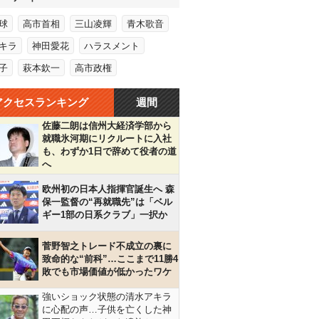
球
高市首相
三山凌輝
青木歌音
キラ
神田愛花
ハラスメント
子
萩本欽一
高市政権
アクセスランキング
週間
佐藤二朗は信州大経済学部から
就職氷河期にリクルートに入社
も、わずか1日で辞めて役者の道
へ
欧州初の日本人指揮官誕生へ 森
保一監督の“再就職先”は「ベル
ギー1部の日系クラブ」一択か
菅野智之トレード不成立の裏に
致命的な“前科”…ここまで11勝4
敗でも市場価値が低かったワケ
強いショック状態の清水アキラ
に心配の声…子供を亡くした神