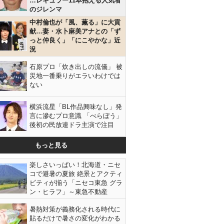
…レギュラー11本抱える人気者
のジレンマ
中村倫也が「風、薫る」に大貢
献…妻・水卜麻美アナとの「ず
っと仲良く」「にこやかな」近
況
石原プロ「炊き出しの流儀」 被
災地一番乗りがエラいわけでは
ない
横浜流星「BL作品興味なし」発
言に滲むプロ意識 「べらぼう」
後初の民放連ドラ主演で注目
もっと見る
楽しさいっぱい！北海道・ニセ
コで避暑の夏旅 絶景とアクティ
ビティが揃う「ニセコ東急 グラ
ン・ヒラフ」～東急不動産
暑熱対策が義務化される時代に
貼るだけで暑さの変化がわかる