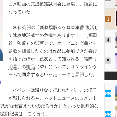
ニメ
映画
の完成披露試写会に登場し、話題に
なっていた。
3
26日公開の「新劇場版☆ケロロ軍曹 復活し
て速攻地球滅亡の危機であります！」（福田
4
雄一監督）の試写会で、オープニング曲と主
題歌を担当したあのは作品に参加できた喜び
を語ったほか、親友として知られる「
霜降り
5
明星
」の
粗品
（33）について、オンラインゲ
ームで同席するといったトークも展開した。
側
イベントは滞りなく行われたが、この様子
PR
が報じられるや、ネット
ニュース
のコメント
言葉がなぜ言えないのだろうか》といった批判的な
誌芸能記者は、こう言う。
PR