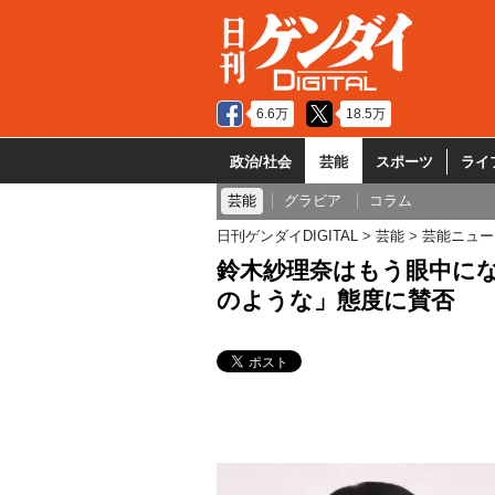
6.6万
18.5万
政治/社会
芸能
スポーツ
ライ
芸能
グラビア
コラム
日刊ゲンダイDIGITAL
芸能
芸能ニュー
鈴木紗理奈はもう眼中に
のような」態度に賛否