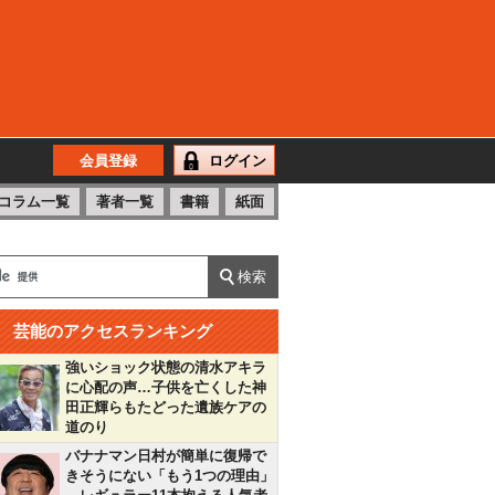
会員登録
ログイン
コラム一覧
著者一覧
書籍
紙面
芸能のアクセスランキング
強いショック状態の清水アキラ
に心配の声…子供を亡くした神
田正輝らもたどった遺族ケアの
道のり
バナナマン日村が簡単に復帰で
きそうにない「もう1つの理由」