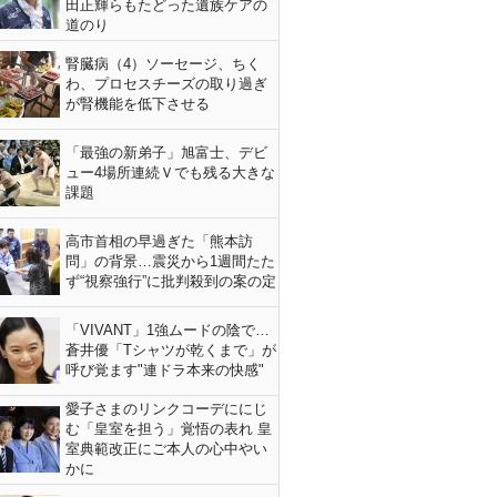
田正輝らもたどった遺族ケアの
道のり
腎臓病（4）ソーセージ、ちく
わ、プロセスチーズの取り過ぎ
が腎機能を低下させる
「最強の新弟子」旭富士、デビ
ュー4場所連続Ｖでも残る大きな
課題
高市首相の早過ぎた「熊本訪
問」の背景…震災から1週間たた
ず“視察強行”に批判殺到の案の定
「VIVANT」1強ムードの陰で…
蒼井優「Tシャツが乾くまで」が
呼び覚ます"連ドラ本来の快感"
愛子さまのリンクコーデににじ
む「皇室を担う」覚悟の表れ 皇
室典範改正にご本人の心中やい
かに