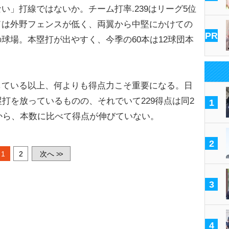
」打線ではないか。チーム打率.239はリーグ5位
ドは外野フェンスが低く、両翼から中堅にかけての
PR
球場。本塁打が出やすく、今季の60本は12球団本
ている以上、何よりも得点力こそ重要になる。日
塁打を放っているものの、それでいて229得点は同2
1
だから、本数に比べて得点が伸びていない。
2
1
2
次へ
>>
3
4