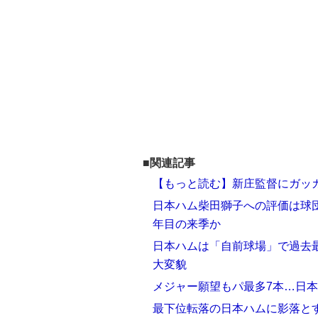
■関連記事
【もっと読む】新庄監督にガッ
日本ハム柴田獅子への評価は球団
年目の来季か
日本ハムは「自前球場」で過去最
大変貌
メジャー願望もパ最多7本…日
最下位転落の日本ハムに影落と