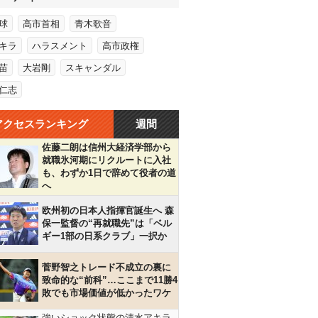
球
高市首相
青木歌音
キラ
ハラスメント
高市政権
苗
大岩剛
スキャンダル
仁志
アクセスランキング
週間
佐藤二朗は信州大経済学部から
就職氷河期にリクルートに入社
も、わずか1日で辞めて役者の道
へ
欧州初の日本人指揮官誕生へ 森
保一監督の“再就職先”は「ベル
ギー1部の日系クラブ」一択か
菅野智之トレード不成立の裏に
致命的な“前科”…ここまで11勝4
敗でも市場価値が低かったワケ
強いショック状態の清水アキラ