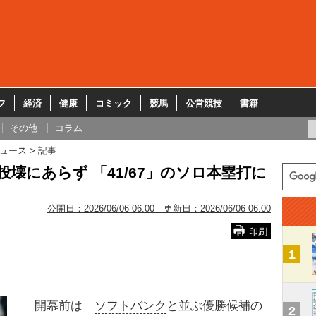
フ
経済
健康
コミック
競馬
公営競技
書籍
その他
コラム
ュース
記事
壊にあらず 「41/67」のソロ本塁打に
公開日：
2026/06/06 06:00
更新日：
2026/06/06 06:00
印刷
1
開幕前は「
ソフトバンク
と並ぶ優勝候補の
2