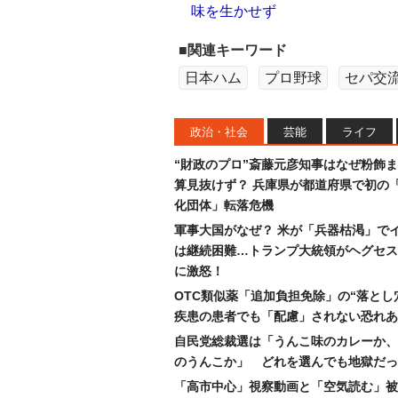
味を生かせず
■関連キーワード
日本ハム
プロ野球
セパ交
政治・社会
芸能
ライフ
“財政のプロ”斎藤元彦知事はなぜ粉飾
算見抜けず？ 兵庫県が都道府県で初の
化団体」転落危機
軍事大国がなぜ？ 米が「兵器枯渇」で
は継続困難…トランプ大統領がヘグセス
に激怒！
OTC類似薬「追加負担免除」の“落とし
疾患の患者でも「配慮」されない恐れあ
自民党総裁選は「うんこ味のカレーか、
のうんこか」 どれを選んでも地獄だっ
「高市中心」視察動画と「空気読む」被