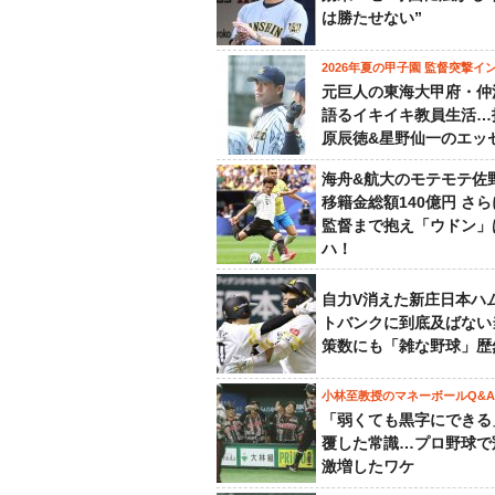
は勝たせない”
2026年夏の甲子園 監督突撃イ
元巨人の東海大甲府・仲
語るイキイキ教員生活…
原辰徳&星野仙一のエッ
海舟&航大のモテモテ佐
移籍金総額140億円 さ
監督まで抱え「ウドン」
ハ！
自力V消えた新庄日本ハ
トバンクに到底及ばない
策数にも「雑な野球」歴
小林至教授のマネーボールQ&A
「弱くても黒字にできる
覆した常識…プロ野球で
激増したワケ