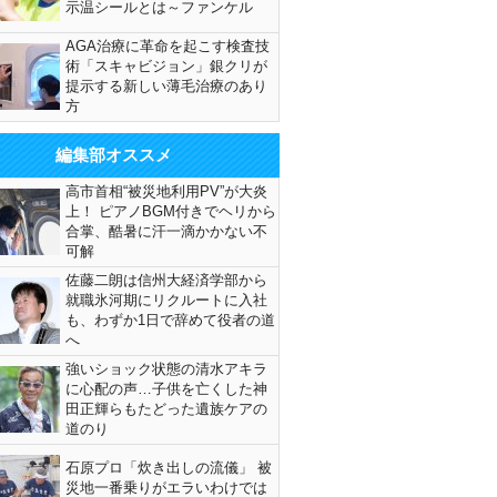
示温シールとは～ファンケル
AGA治療に革命を起こす検査技
術「スキャビジョン」銀クリが
提示する新しい薄毛治療のあり
方
編集部オススメ
高市首相“被災地利用PV”が大炎
上！ ピアノBGM付きでヘリから
合掌、酷暑に汗一滴かかない不
可解
佐藤二朗は信州大経済学部から
就職氷河期にリクルートに入社
も、わずか1日で辞めて役者の道
へ
強いショック状態の清水アキラ
に心配の声…子供を亡くした神
田正輝らもたどった遺族ケアの
道のり
石原プロ「炊き出しの流儀」 被
災地一番乗りがエラいわけでは