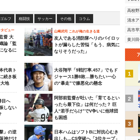
高校野
ゴルフ
格闘技
サッカー
その他
コラム
清水ア
高市早
ンタビュー
山﨑武司 これが俺の生きる道
監督 大
友人である消防隊ヘリのパイロッ
黄川田
織論「監
トが漏らした苦悩「もう、病気に
になるに
なりそうだった」
本代表ト
大谷翔平「9戦打率.457」でもド
1
に続き板
ジャース1勝8敗…勝ちたい一心
田大地
の“暴走”で膝悪化の懸念
阿部前監督が吐いた「育てるとい
2
勝目へ
ったら最下位」は何だった？ 巨
振しない
人“若手だらけ”でV争いに他球団
？
も困惑
3
撃」の逆
日本ハムはソフトBに対抗心むき
“阪神だけ
出しも…CS突破へ「3位キープ」