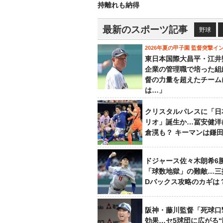
持離れも納得
最新のスポーツ記事
野球
2026年夏の甲子園 監督突撃イ
東日本国際大昌平・江井
企業の管理職で培った組
督の力量を超えたチーム
は…」
クリスタルパレスに「日
リオ」誕生か…冨安健洋
倉滉も？ キーマンは鎌
ドジャース佐々木朗希6
「球数地獄」の難敵…三
Dバックス攻略のカギは
阪神・藤川監督「死球口
効果…セ5球団に広がる