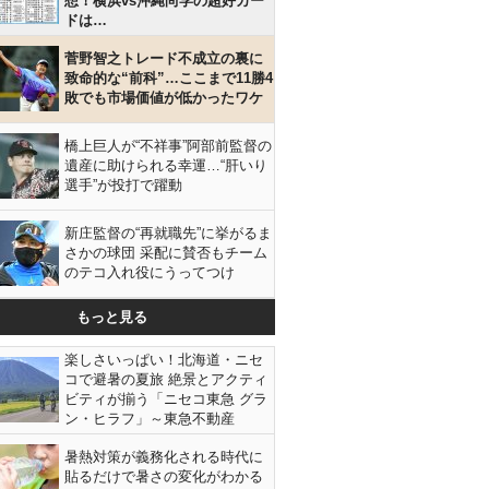
想！横浜vs沖縄尚学の超好カー
ドは…
菅野智之トレード不成立の裏に
致命的な“前科”…ここまで11勝4
敗でも市場価値が低かったワケ
橋上巨人が“不祥事”阿部前監督の
遺産に助けられる幸運…“肝いり
選手”が投打で躍動
新庄監督の“再就職先”に挙がるま
さかの球団 采配に賛否もチーム
のテコ入れ役にうってつけ
もっと見る
楽しさいっぱい！北海道・ニセ
コで避暑の夏旅 絶景とアクティ
ビティが揃う「ニセコ東急 グラ
ン・ヒラフ」～東急不動産
暑熱対策が義務化される時代に
貼るだけで暑さの変化がわかる