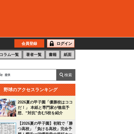
会員登録
ログイン
コラム一覧
著者一覧
書籍
紙面
野球のアクセスランキング
2026夏の甲子園「優勝校はココ
だ！」 本紙と専門家が徹底予
想、“対抗”含む5校を紹介
【2026夏の甲子園】初戦で「勝
つ高校」「負ける高校」完全予