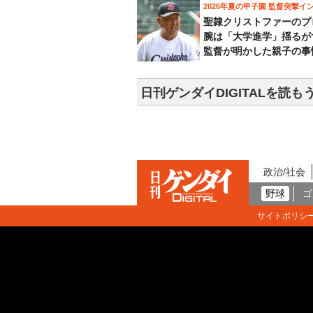
2026年夏の甲子園 監督突撃イ
聖隷クリストファーのプ
腕は「大学進学」揺るが
監督が明かした親子の事
日刊ゲンダイDIGITALを読も
政治/社会
野球
ゴ
サイトポリシ