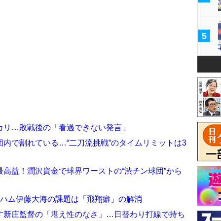
5
カリ…敗戦後の「看過できない発言」
内で割れている…“二刀流挑戦”のタイムリミットは3
高益！潤沢資金で球界ワーストの“渋チン球団”から
本ハム伊藤大海の課題は「飛翔癖」の解消
す新庄監督の「堪え性のなさ」…日替わり打線で持ち