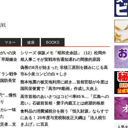
流戦
マネー
健康
BOOKS
まがいの決
シリーズ 保阪メモ「昭和史余話」（12）松岡外
「早期健全
相人事こそが宣戦布告通知遅れの間接的原因
偽善の8月が始まった 非核三原則を踏みにじる高
イラン戦争
市&小泉コンビの白々しさ
国防長官
熊本地震の被災地利用に続き…首相官邸が今度は
国民栄誉賞で「高市PR動画」作成し大炎上
穴”…慢性
高市首相のあいさつはコピペ率85％…「広島への
り
思い」石破前首相・愛子内親王とは絶望的格差
カレー味
食料品の消費減税分を賄う「恒久財源」ならすで
た
にある！ 25年度与党税制改正大綱は「法人税引
災者…支
き上げ」に言及
人気