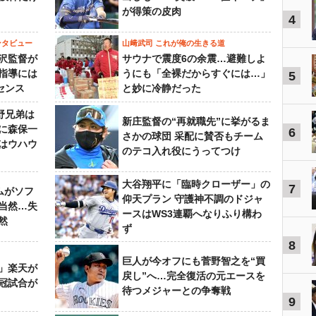
が得策の皮肉
4
ンタビュー
山﨑武司 これが俺の生きる道
沢監督が
サウナで震度6の余震…避難しよ
指導には
うにも「全裸だからすぐには…」
5
センス
と妙に冷静だった
野兄弟は
新庄監督の“再就職先”に挙がるま
らに森保一
6
さかの球団 采配に賛否もチーム
はウハウ
のテコ入れ役にうってつけ
大谷翔平に「臨時クローザー」の
7
ムがソフ
仰天プラン 守護神不調のドジャ
当然…失
ースはWS3連覇へなりふり構わ
然
ず
8
巨人が今オフにも菅野智之を“買
」楽天が
戻し”へ…完全復活の元エースを
冠試合が
待つメジャーとの争奪戦
9