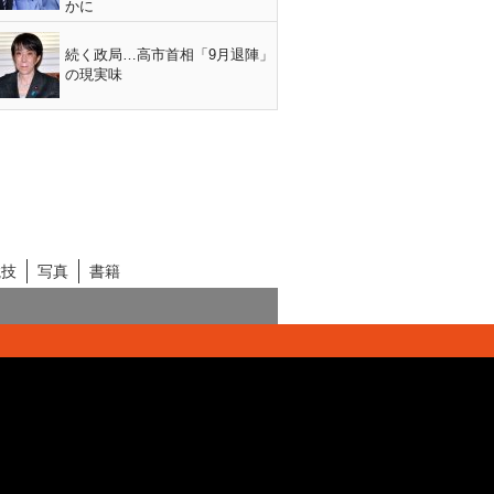
かに
続く政局…高市首相「9月退陣」
の現実味
競技
写真
書籍