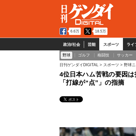
6.6万
18.5万
政治/社会
芸能
スポーツ
ライ
野球
ゴルフ
格闘技
サッカー
日刊ゲンダイDIGITAL
スポーツ
野球ニ
4位日本ハム苦戦の要因は投
「打線が“点”」の指摘