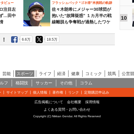
ンタビュー
フラッシュバック “ゴネ得”米挑戦の軌跡
ロ注目左
佐々木朗希にメジャー30球団が
ず…田中
抱いた“故障疑惑” １カ月半の戦
10
情
線離脱も争奪戦が過熱したワケ
う！
6.6万
18.5万
芸能
スポーツ
ライフ
経済
健康
コミック
競馬
公営
ルフ
格闘技
サッカー
その他
コラム
ー
サイトマップ
個人情報
著作権
リンク
定期購読申込み
広告掲載について
会社概要
採用情報
よくある質問・お問い合わせ
Copyright (C) Nikkan Gendai. All Rights Reserved