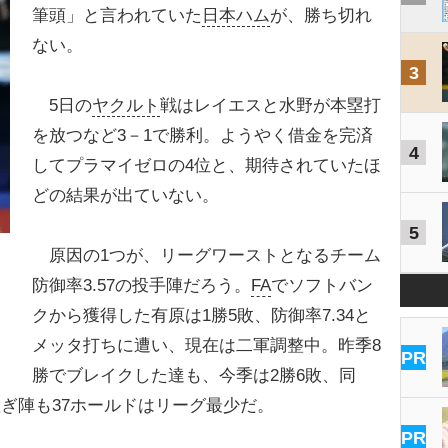
筆頭」と言われていた
日本ハム
が、勝ち切れ
ない。
3
5日の
ヤクルト
戦はレイエスと水野が本塁打
を放つなど3－1で勝利。ようやく借金を完済
4
してプラマイゼロの4位と、期待されていたほ
どの結果が出ていない。
5
原因の1つが、リーグワーストとなるチーム
防御率3.57の投手陣だろう。
FA
でソフトバン
クから獲得した有原は1勝5敗、防御率7.34と
」
メッタ打ちに遭い、現在は二軍調整中。昨季8
PR
勝でブレイクした達も、今季は2勝6敗、同
継ぎ陣も37ホールドはリーグ最少だ。
PR