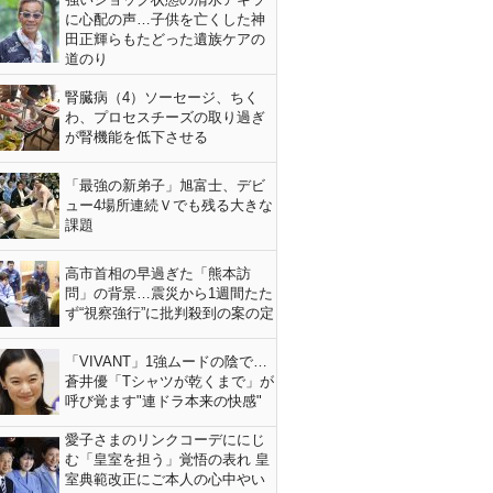
に心配の声…子供を亡くした神
田正輝らもたどった遺族ケアの
道のり
腎臓病（4）ソーセージ、ちく
わ、プロセスチーズの取り過ぎ
が腎機能を低下させる
「最強の新弟子」旭富士、デビ
ュー4場所連続Ｖでも残る大きな
課題
高市首相の早過ぎた「熊本訪
問」の背景…震災から1週間たた
ず“視察強行”に批判殺到の案の定
「VIVANT」1強ムードの陰で…
蒼井優「Tシャツが乾くまで」が
呼び覚ます"連ドラ本来の快感"
愛子さまのリンクコーデににじ
む「皇室を担う」覚悟の表れ 皇
室典範改正にご本人の心中やい