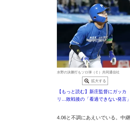
水野の決勝打もソロ弾（Ｃ）共同通信社
拡大する
【もっと読む】新庄監督にガッカ
リ…敗戦後の「看過できない発言
4.06と不調にあえいでいる。中