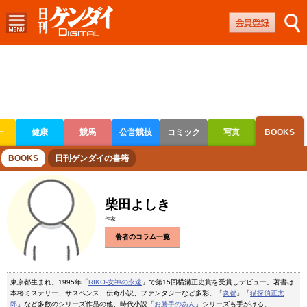
ー
健康
競馬
公営競技
コミック
写真
BOOKS
ボートレース
競輪
オートレース
BOOKS
日刊ゲンダイの書籍
柴田よしき
作家
著者のコラム一覧
東京都生まれ。1995年「
RIKO-女神の永遠
」で第15回横溝正史賞を受賞しデビュー。著書は
本格ミステリー、サスペンス、伝奇小説、ファンタジーなど多彩。「
炎都
」「
猫探偵正太
郎
」など多数のシリーズ作品の他、時代小説「
お勝手のあん
」シリーズも手がける。