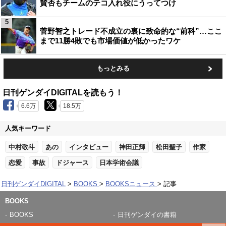
賛否もチームのテコ入れ役にうってつけ
5
菅野智之トレード不成立の裏に致命的な“前科”…ここ
まで11勝4敗でも市場価値が低かったワケ
もっとみる
日刊ゲンダイDIGITALを読もう！
6.6万
18.5万
人気キーワード
中村敬斗
あの
インタビュー
神田正輝
松田聖子
作家
恋愛
事故
ドジャース
日本学術会議
日刊ゲンダイDIGITAL
BOOKS
BOOKSニュース
記事
BOOKS
BOOKS
日刊ゲンダイの書籍