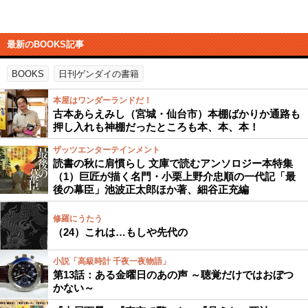
最新のBOOKS記事
BOOKS
日刊ゲンダイの書籍
本屋はワンダーランドだ！
古本あらえみし（宮城・仙台市）本棚ばかりか通路も
押し入れも神棚だったところも本、本、本！
ザッツエンターテインメント
読書の秋に肩慣らし 文庫で読むアンソロジー本特集
（1）巨匠が描く名門・小栗上野介忠順の一代記「最
後の幕臣」池波正太郎ほか著、細谷正充編
修羅にうたう
（24）これは…もしや先代の
小説「高級時計 千夜一夜物語」
第13話：ある金曜日のあの声 ～聴覚だけではおぼつ
かない～