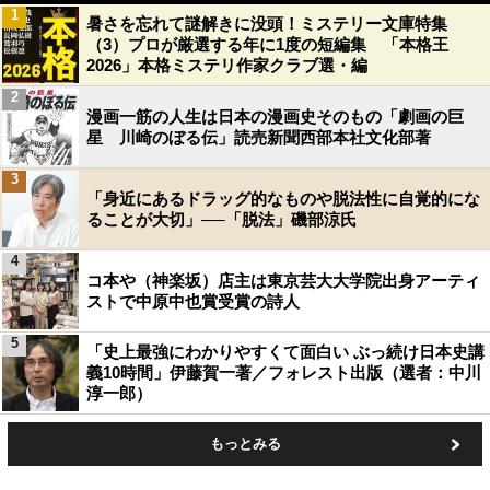
1
暑さを忘れて謎解きに没頭！ミステリー文庫特集
（3）プロが厳選する年に1度の短編集 「本格王
2026」本格ミステリ作家クラブ選・編
2
漫画一筋の人生は日本の漫画史そのもの「劇画の巨
星 川崎のぼる伝」読売新聞西部本社文化部著
3
「身近にあるドラッグ的なものや脱法性に自覚的にな
ることが大切」──「脱法」磯部涼氏
4
コ本や（神楽坂）店主は東京芸大大学院出身アーティ
ストで中原中也賞受賞の詩人
5
「史上最強にわかりやすくて面白い ぶっ続け日本史講
義10時間」伊藤賀一著／フォレスト出版（選者：中川
淳一郎）
もっとみる