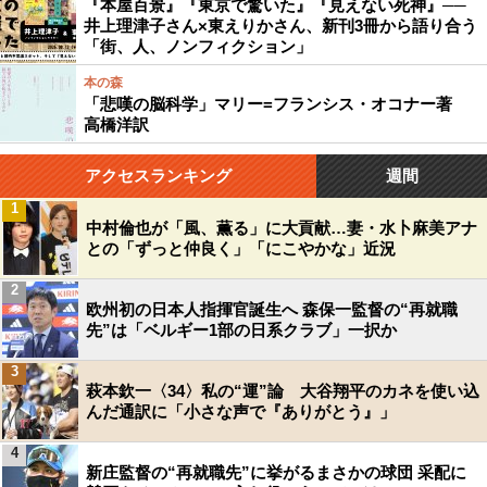
『本屋百景』『東京で驚いた』『見えない死神』──
井上理津子さん×東えりかさん、新刊3冊から語り合う
「街、人、ノンフィクション」
本の森
「悲嘆の脳科学」マリー=フランシス・オコナー著
高橋洋訳
アクセスランキング
週間
1
中村倫也が「風、薫る」に大貢献…妻・水卜麻美アナ
との「ずっと仲良く」「にこやかな」近況
2
欧州初の日本人指揮官誕生へ 森保一監督の“再就職
先”は「ベルギー1部の日系クラブ」一択か
3
萩本欽一〈34〉私の“運”論 大谷翔平のカネを使い込
んだ通訳に「小さな声で『ありがとう』」
4
新庄監督の“再就職先”に挙がるまさかの球団 采配に