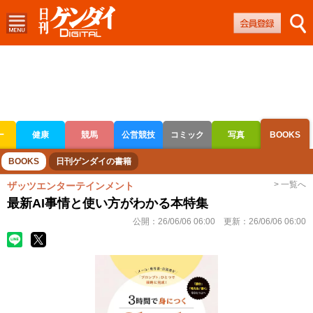
ー
健康
競馬
公営競技
コミック
写真
BOOKS
ボートレース
競輪
オートレース
BOOKS
日刊ゲンダイの書籍
> 一覧へ
ザッツエンターテインメント
最新AI事情と使い方がわかる本特集
公開：
26/06/06 06:00
更新：
26/06/06 06:00