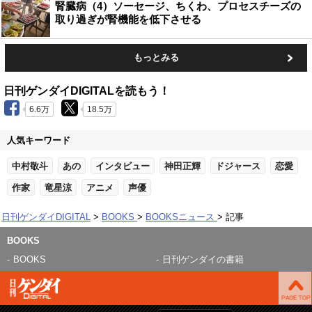
腎臓病（4）ソーセージ、ちくわ、プロセスチーズの
取り過ぎが腎機能を低下させる
もっとみる
日刊ゲンダイDIGITALを読もう！
6.6万
18.5万
人気キーワード
中村敬斗
あの
インタビュー
神田正輝
ドジャース
恋愛
作家
竜星涼
アニメ
声優
日刊ゲンダイDIGITAL
BOOKS
BOOKSニュース
記事
BOOKS
BOOKS
日刊ゲンダイの書籍