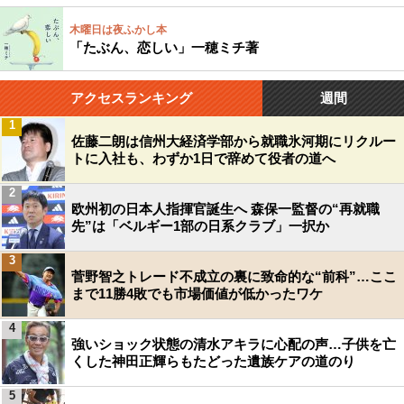
木曜日は夜ふかし本
「たぶん、恋しい」一穂ミチ著
アクセスランキング
週間
1
佐藤二朗は信州大経済学部から就職氷河期にリクルー
トに入社も、わずか1日で辞めて役者の道へ
2
欧州初の日本人指揮官誕生へ 森保一監督の“再就職
先”は「ベルギー1部の日系クラブ」一択か
3
菅野智之トレード不成立の裏に致命的な“前科”…ここ
まで11勝4敗でも市場価値が低かったワケ
4
強いショック状態の清水アキラに心配の声…子供を亡
くした神田正輝らもたどった遺族ケアの道のり
5