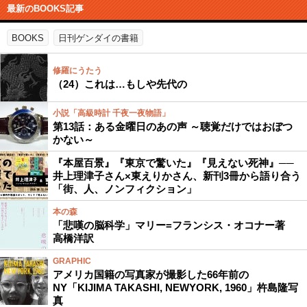
最新のBOOKS記事
BOOKS
日刊ゲンダイの書籍
修羅にうたう
（24）これは…もしや先代の
小説「高級時計 千夜一夜物語」
第13話：ある金曜日のあの声 ～聴覚だけではおぼつ
かない～
『本屋百景』『東京で驚いた』『見えない死神』──
井上理津子さん×東えりかさん、新刊3冊から語り合う
「街、人、ノンフィクション」
本の森
「悲嘆の脳科学」マリー=フランシス・オコナー著
高橋洋訳
GRAPHIC
アメリカ国籍の写真家が撮影した66年前の
NY「KIJIMA TAKASHI, NEWYORK, 1960」杵島隆写
真