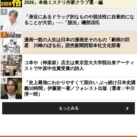
2026」本格ミステリ作家クラブ選・編
2
「身近にあるドラッグ的なものや脱法性に自覚的にな
ることが大切」──「脱法」磯部涼氏
3
漫画一筋の人生は日本の漫画史そのもの「劇画の巨
星 川崎のぼる伝」読売新聞西部本社文化部著
4
コ本や（神楽坂）店主は東京芸大大学院出身アーティ
ストで中原中也賞受賞の詩人
5
「史上最強にわかりやすくて面白い ぶっ続け日本史講
義10時間」伊藤賀一著／フォレスト出版（選者：中川
淳一郎）
もっとみる