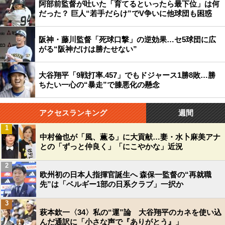
阿部前監督が吐いた「育てるといったら最下位」は何
だった？ 巨人“若手だらけ”でV争いに他球団も困惑
阪神・藤川監督「死球口撃」の逆効果…セ5球団に広
がる“阪神だけは勝たせない”
大谷翔平「9戦打率.457」でもドジャース1勝8敗…勝
ちたい一心の“暴走”で膝悪化の懸念
アクセスランキング
週間
1
中村倫也が「風、薫る」に大貢献…妻・水卜麻美アナ
との「ずっと仲良く」「にこやかな」近況
2
欧州初の日本人指揮官誕生へ 森保一監督の“再就職
先”は「ベルギー1部の日系クラブ」一択か
3
萩本欽一〈34〉私の“運”論 大谷翔平のカネを使い込
んだ通訳に「小さな声で『ありがとう』」