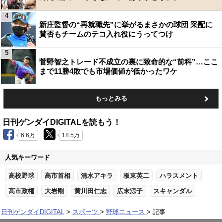
4
新庄監督の“再就職先”に挙がるまさかの球団 采配に
賛否もチームのテコ入れ役にうってつけ
5
菅野智之トレード不成立の裏に致命的な“前科”…ここ
まで11勝4敗でも市場価値が低かったワケ
もっとみる
日刊ゲンダイDIGITALを読もう！
6.6万
18.5万
人気キーワード
高校野球
高市首相
清水アキラ
板東英二
ハラスメント
高市政権
大岩剛
黄川田仁志
広末涼子
スキャンダル
日刊ゲンダイDIGITAL
スポーツ
野球ニュース
記事