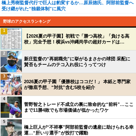
橋上秀樹監督代行で巨人は豹変するか…原辰徳氏、阿部前監督へ
受け継がれた“独裁体制”に風穴
野球のアクセスランキング
1
【2026夏の甲子園】初戦で「勝つ高校」「負ける高
校」完全予想！横浜vs沖縄尚学の超好カードは…
2
新庄監督の“再就職先”に挙がるまさかの球団 采配に
賛否もチームのテコ入れ役にうってつけ
3
2026夏の甲子園「優勝校はココだ！」 本紙と専門家
が徹底予想、“対抗”含む5校を紹介
4
菅野智之トレード不成立の裏に致命的な“前科”…ここ
まで11勝4敗でも市場価値が低かったワケ
5
橋上巨人が“不祥事”阿部前監督の遺産に助けられる幸
運…“肝いり選手”が投打で躍動