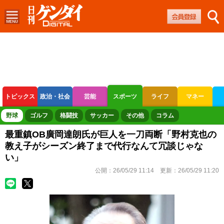
トピックス
政治・社会
芸能
スポーツ
ライフ
マネー
ボートレース
競輪
オートレース
野球
ゴルフ
格闘技
サッカー
その他
コラム
最重鎮OB廣岡達朗氏が巨人を一刀両断「野村克也の
教え子がシーズン終了まで代行なんて冗談じゃな
い」
公開：
26/05/29 11:14
更新：
26/05/29 11:20