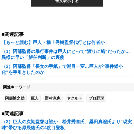
全文表示する
■関連記事
【もっと読む】巨人・橋上秀樹監督代行とは何者か
（1）阿部監督の暴行事件は巨人にとって“渡りに船”だったか…
異様に早い「解任判断」の裏側
（2）阿部監督「長女の手紙」で潮目一変…巨人が“事件矮小
化”を手引きしたのか
関連キーワード
阿部慎之助
巨人
野村克也
ヤクルト
プロ野球
■関連記事
（3）巨人の次期監督は誰か…松井秀喜氏、桑田真澄氏より“現実
味”帯びる原辰徳氏の4度目登板