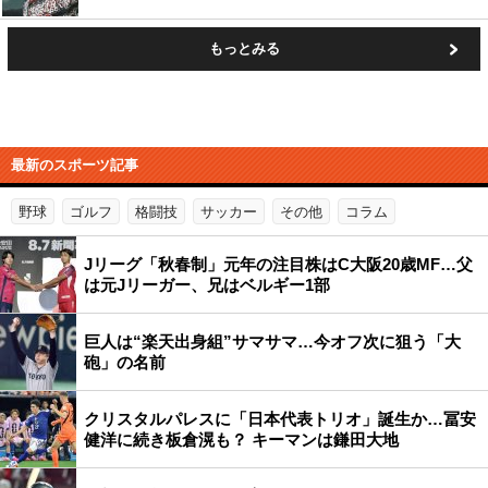
もっとみる
最新のスポーツ記事
野球
ゴルフ
格闘技
サッカー
その他
コラム
Jリーグ「秋春制」元年の注目株はC大阪20歳MF…父
は元Jリーガー、兄はベルギー1部
巨人は“楽天出身組”サマサマ…今オフ次に狙う「大
砲」の名前
クリスタルパレスに「日本代表トリオ」誕生か…冨安
健洋に続き板倉滉も？ キーマンは鎌田大地