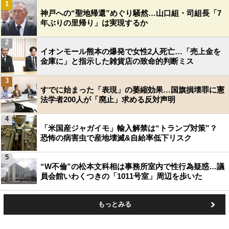
1
神戸への“聖地帰還”めぐり騒然…山口組・司組長「7
年ぶりの里帰り」は実現するか
2
イオンモール熊本の爆発で女性2人死亡…「売上金を
金庫に」と指示した雑貨店の致命的判断ミス
3
すでに始まった「表現」の萎縮効果…国旗損壊罪に憲
法学者200人が「廃止」求める反対声明
4
「米国産ジャガイモ」輸入解禁は“トランプ対策”？
恐怖の病害虫で産地壊滅&自給率低下リスク
5
“W不倫”の松本文科相は事務所室内で性行為疑惑…議
員会館いわくつきの「1011号室」周辺を歩いた
もっとみる