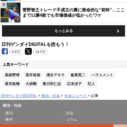
5
菅野智之トレード不成立の裏に致命的な“前科”…ここ
まで11勝4敗でも市場価値が低かったワケ
もっとみる
日刊ゲンダイDIGITALを読もう！
6.6万
18.5万
人気キーワード
高校野球
高市首相
清水アキラ
板東英二
ハラスメント
高市政権
大岩剛
黄川田仁志
広末涼子
巨人
日刊ゲンダイDIGITAL
政治・社会
社会ニュース
記事
政治・社会
政治
社会
事件
コラム