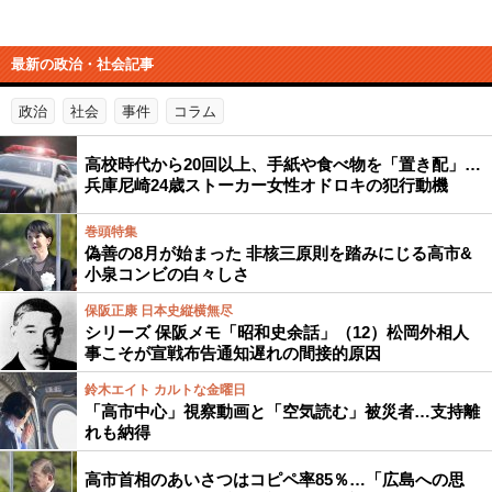
最新の政治・社会記事
政治
社会
事件
コラム
高校時代から20回以上、手紙や食べ物を「置き配」…
兵庫尼崎24歳ストーカー女性オドロキの犯行動機
巻頭特集
偽善の8月が始まった 非核三原則を踏みにじる高市&
小泉コンビの白々しさ
保阪正康 日本史縦横無尽
シリーズ 保阪メモ「昭和史余話」（12）松岡外相人
事こそが宣戦布告通知遅れの間接的原因
鈴木エイト カルトな金曜日
「高市中心」視察動画と「空気読む」被災者…支持離
れも納得
高市首相のあいさつはコピペ率85％…「広島への思