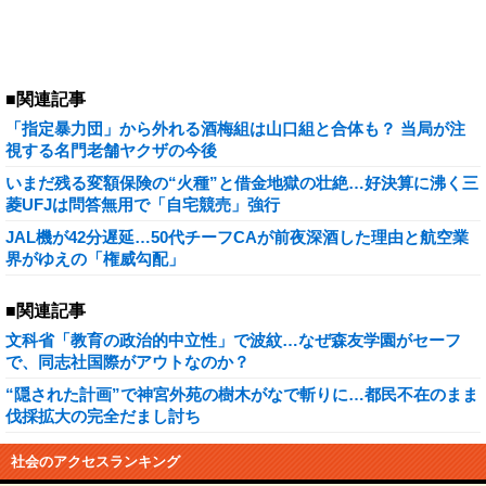
■関連記事
「指定暴力団」から外れる酒梅組は山口組と合体も？ 当局が注
視する名門老舗ヤクザの今後
いまだ残る変額保険の“火種”と借金地獄の壮絶…好決算に沸く三
菱UFJは問答無用で「自宅競売」強行
JAL機が42分遅延…50代チーフCAが前夜深酒した理由と航空業
界がゆえの「権威勾配」
■関連記事
文科省「教育の政治的中立性」で波紋…なぜ森友学園がセーフ
で、同志社国際がアウトなのか？
“隠された計画”で神宮外苑の樹木がなで斬りに…都民不在のまま
伐採拡大の完全だまし討ち
社会のアクセスランキング