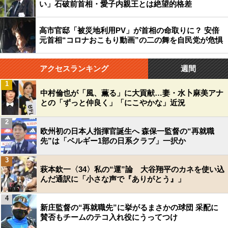
い」石破前首相・愛子内親王とは絶望的格差
高市官邸「被災地利用PV」が首相の命取りに？ 安倍
元首相“コロナおこもり動画”の二の舞を自民党が危惧
アクセスランキング
週間
1
中村倫也が「風、薫る」に大貢献…妻・水卜麻美アナ
との「ずっと仲良く」「にこやかな」近況
2
欧州初の日本人指揮官誕生へ 森保一監督の“再就職
先”は「ベルギー1部の日系クラブ」一択か
3
萩本欽一〈34〉私の“運”論 大谷翔平のカネを使い込
んだ通訳に「小さな声で『ありがとう』」
4
新庄監督の“再就職先”に挙がるまさかの球団 采配に
賛否もチームのテコ入れ役にうってつけ