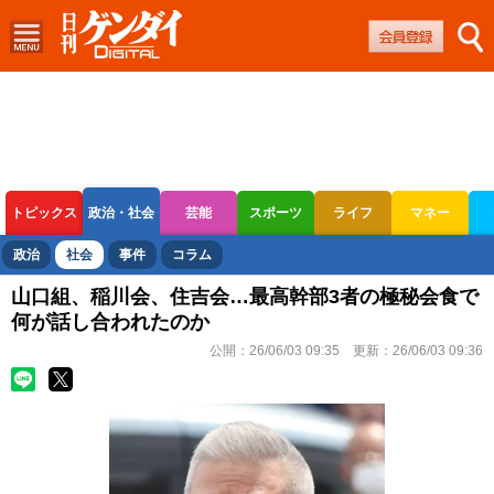
トピックス
政治・社会
芸能
スポーツ
ライフ
マネー
ボートレース
競輪
オートレース
政治
社会
事件
コラム
山口組、稲川会、住吉会…最高幹部3者の極秘会食で
何が話し合われたのか
公開：
26/06/03 09:35
更新：
26/06/03 09:36