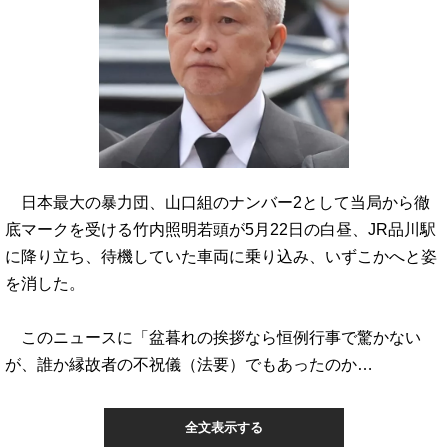
日本最大の暴力団、山口組のナンバー2として当局から徹
底マークを受ける竹内照明若頭が5月22日の白昼、JR品川駅
に降り立ち、待機していた車両に乗り込み、いずこかへと姿
を消した。
このニュースに「盆暮れの挨拶なら恒例行事で驚かない
が、誰か縁故者の不祝儀（法要）でもあったのか…
全文表示する