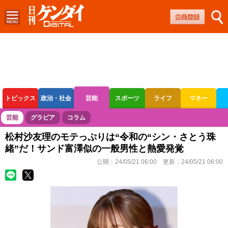
トピックス
政治・社会
芸能
スポーツ
ライフ
マネー
ボートレース
競輪
オートレース
芸能
グラビア
コラム
松村沙友理のモテっぷりは“令和の“シン・さとう珠
緒”だ！サンド富澤似の一般男性と熱愛発覚
公開：
24/05/21 06:00
更新：
24/05/21 06:00