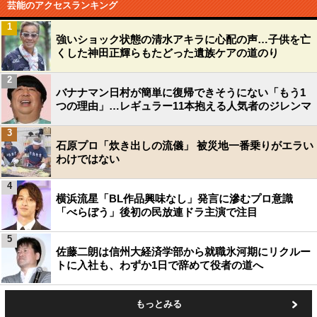
芸能のアクセスランキング
1
強いショック状態の清水アキラに心配の声…子供を亡
くした神田正輝らもたどった遺族ケアの道のり
2
バナナマン日村が簡単に復帰できそうにない「もう1
つの理由」…レギュラー11本抱える人気者のジレンマ
3
石原プロ「炊き出しの流儀」 被災地一番乗りがエラい
わけではない
4
横浜流星「BL作品興味なし」発言に滲むプロ意識
「べらぼう」後初の民放連ドラ主演で注目
5
佐藤二朗は信州大経済学部から就職氷河期にリクルー
トに入社も、わずか1日で辞めて役者の道へ
もっとみる