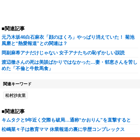
■関連記事
元乃木坂46白石麻衣「顔のほくろ」やっぱり消えていた！ 菊池
風磨と“熱愛報道”との関連は？
岡副麻希アナだけじゃない 女子アナたちの恥ずかしい誤読
渡辺徹さんの死は美談ばかりではなかった…妻・郁恵さんを苦し
めた「不倫と牛飲馬食」
関連キーワード
松村沙友里
■関連記事
キムタクと9年近く交際も破局…通称“かおりん”を直撃すると
松嶋菜々子は教育ママ 休業報道の裏に学歴コンプレックス