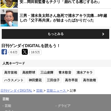
安…岡田前監督もチクリ「崩れてる感じするわ」
5
三男・清水良太郎さん急死で清水アキラ沈痛…8年越
しの「父子再共演」が始まったばかりだった
もっとみる
日刊ゲンダイDIGITALを読もう！
6.6万
18.5万
人気キーワード
高市首相
高校野球
三山凌輝
青木歌音
清水アキラ
ハラスメント
神田愛花
三田佳子
高市早苗
高市政権
日刊ゲンダイDIGITAL
芸能
芸能ニュース
記事
芸能
芸能
グラビア