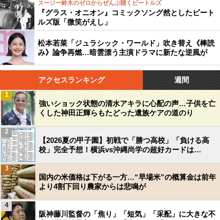
スージー鈴木のゼロからぜんぶ聴くビートルズ
『グラス・オニオン』コミックソング然としたビート
ルズ版「微笑がえし」
松本若菜「ジュラシック・ワールド」吹き替え《棒読
み》論争再燃…暗雲漂う主演ドラマに新たな逆風が
アクセスランキング
週間
1
強いショック状態の清水アキラに心配の声…子供を亡
くした神田正輝らもたどった遺族ケアの道のり
2
【2026夏の甲子園】初戦で「勝つ高校」「負ける高
校」完全予想！横浜vs沖縄尚学の超好カードは…
3
国内の米価格は下がる一方…“早場米”の概算金は前年
より4割下回り農家からは悲鳴が
4
阪神藤川監督の「焦り」「短気」「采配」に大きな不