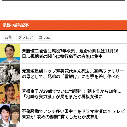
最新の芸能記事
芸能
グラビア
コラム
斉藤慎二被告に懲役7年求刑、運命の判決は11月16
日…視聴者の関心は執行猶予の有無に集中
元宝塚星組トップ寿美花代さん死去…高嶋ファミリー
の母として、兄弟の「雪解け」にも手を差し伸べた
芳根京子が29歳でついに“覚醒”！ 朝ドラから10年…
「地味な実力派」が局をまたぐ看板女優に
不倫騒動でアンチ多い田中圭をドラマ主演に？ テレビ
東京が“攻めの姿勢”貫くしたたか皮算用