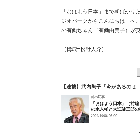
「おはよう日本」まで朝ばかり
ジオパークからこんにちは」へ。
の有働ちゃん（
有働由美子
）が
（構成=松野大介）
【連載】武内陶子「今があるのは
前の記事
「おはよう日本」（前編
の永六輔と大江健三郎の
2024/10/06 06:00