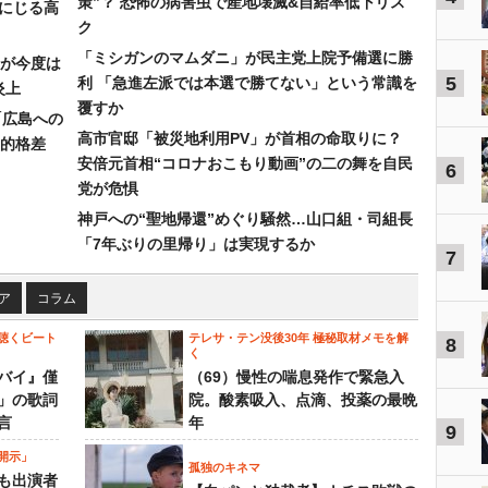
策”？ 恐怖の病害虫で産地壊滅&自給率低下リス
みにじる高
ク
「ミシガンのマムダニ」が民主党上院予備選に勝
が今度は
5
利 「急進左派では本選で勝てない」という常識を
炎上
覆すか
「広島への
高市官邸「被災地利用PV」が首相の命取りに？
的格差
安倍元首相“コロナおこもり動画”の二の舞を自民
6
党が危惧
神戸への“聖地帰還”めぐり騒然…山口組・司組長
「7年ぶりの里帰り」は実現するか
7
ア
コラム
聴くビート
テレサ・テン没後30年 極秘取材メモを解
8
く
バイ』僅
（69）慢性の喘息発作で緊急入
」の歌詞
院。酸素吸入、点滴、投薬の最晩
言
年
9
開示」
孤独のキネマ
も出演者