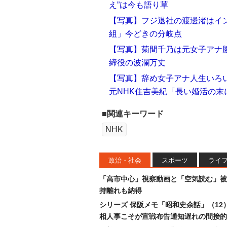
え”は今も語り草
【写真】フジ退社の渡邊渚はイ
組」今どきの分岐点
【写真】菊間千乃は元女子アナ勝
締役の波瀾万丈
【写真】辞め女子アナ人生いろ
元NHK住吉美紀「長い婚活の末
■関連キーワード
NHK
政治・社会
スポーツ
ライ
「高市中心」視察動画と「空気読む」被
持離れも納得
シリーズ 保阪メモ「昭和史余話」（12
相人事こそが宣戦布告通知遅れの間接的