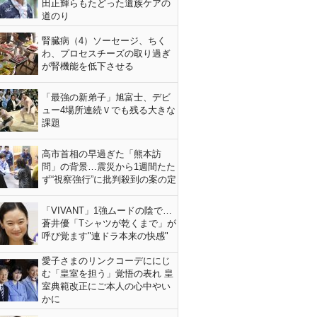
田正輝らもたどった遺族ケアの
道のり
腎臓病（4）ソーセージ、ちく
わ、プロセスチーズの取り過ぎ
が腎機能を低下させる
「最強の新弟子」旭富士、デビ
ュー4場所連続Ｖでも残る大きな
課題
高市首相の早過ぎた「熊本訪
問」の背景…震災から1週間たた
ず“視察強行”に批判殺到の案の定
「VIVANT」1強ムードの陰で…
蒼井優「Tシャツが乾くまで」が
呼び覚ます"連ドラ本来の快感"
愛子さまのリンクコーデににじ
む「皇室を担う」覚悟の表れ 皇
室典範改正にご本人の心中やい
かに