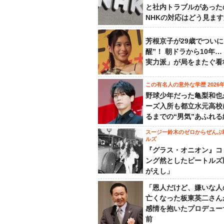
と社内トラブルがあった
NHKの対応はどう見ま
芳根京子が29歳でついに
醒”！ 朝ドラから10年
実力派」が局をまたぐ看
この有名人の意外な学歴 2026
野球少年だった亀梨和也
ーズ入所も都立水元高校
るまでの“男気”あふれる
スージー鈴木のゼロからぜんぶ
ルズ
『グラス・オニオン』コ
ング然としたビートルズ
がえし」
「恩人だけど、嫌いな人
亡くなった板東英二さん
感情を抱いたプロデュー
前