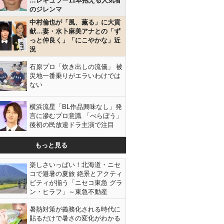
…レギュラー11本抱える人気者
のジレンマ
中村倫也が「風、薫る」に大貢
献…妻・水卜麻美アナとの「ず
っと仲良く」「にこやかな」近
況
石原プロ「炊き出しの流儀」 被
災地一番乗りがエラいわけでは
ない
横浜流星「BL作品興味なし」発
言に滲むプロ意識 「べらぼう」
後初の民放連ドラ主演で注目
もっと見る
楽しさいっぱい！北海道・ニセ
コで避暑の夏旅 絶景とアクティ
ビティが揃う「ニセコ東急 グラ
ン・ヒラフ」～東急不動産
暑熱対策が義務化される時代に
貼るだけで暑さの変化がわかる