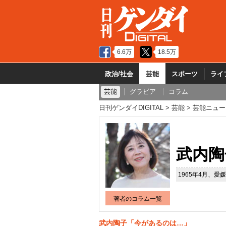
6.6万
18.5万
政治/社会
芸能
スポーツ
ライ
芸能
グラビア
コラム
日刊ゲンダイDIGITAL
芸能
芸能ニュー
武内陶
1965年4月、
著者のコラム一覧
武内陶子「今があるのは…」