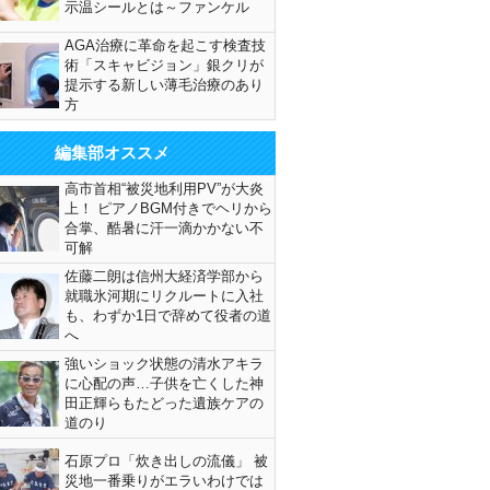
示温シールとは～ファンケル
AGA治療に革命を起こす検査技
術「スキャビジョン」銀クリが
提示する新しい薄毛治療のあり
方
編集部オススメ
高市首相“被災地利用PV”が大炎
上！ ピアノBGM付きでヘリから
合掌、酷暑に汗一滴かかない不
可解
佐藤二朗は信州大経済学部から
就職氷河期にリクルートに入社
も、わずか1日で辞めて役者の道
へ
強いショック状態の清水アキラ
に心配の声…子供を亡くした神
田正輝らもたどった遺族ケアの
道のり
石原プロ「炊き出しの流儀」 被
災地一番乗りがエラいわけでは