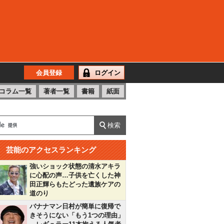
会員登録
ログイン
コラム一覧
著者一覧
書籍
紙面
芸能のアクセスランキング
強いショック状態の清水アキラ
に心配の声…子供を亡くした神
田正輝らもたどった遺族ケアの
道のり
バナナマン日村が簡単に復帰で
きそうにない「もう1つの理由」