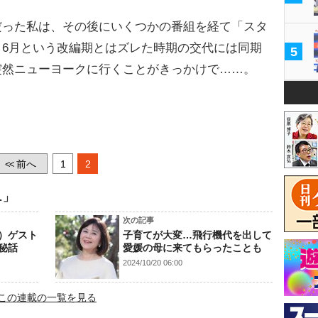
だった私は、その後にいくつかの番組を経て「スタ
6月という改編期とはズレた時期の交代には同期
5
突然ニューヨークに行くことがきっかけで……。
前へ
1
2
<<
…」
次の記事
）ゲスト
子育てが大変…飛行機代を出して
秘話
愛媛の母に来てもらったことも
2024/10/20 06:00
この連載の一覧を見る