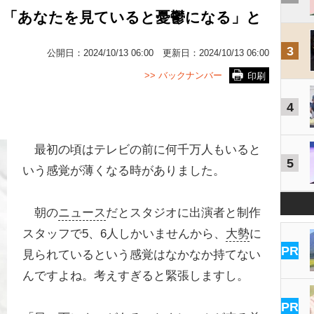
）「あなたを見ていると憂鬱になる」と
3
公開日：
2024/10/13 06:00
更新日：
2024/10/13 06:00
>> バックナンバー
印刷
4
最初の頃はテレビの前に何千万人もいると
5
いう感覚が薄くなる時がありました。
朝の
ニュース
だとスタジオに出演者と制作
スタッフで5、6人しかいませんから、
大勢
に
PR
見られているという感覚はなかなか持てない
んですよね。考えすぎると緊張しますし。
PR