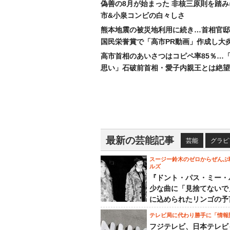
偽善の8月が始まった 非核三原則を踏
市&小泉コンビの白々しさ
熊本地震の被災地利用に続き…首相官邸
国民栄誉賞で「高市PR動画」作成し大
高市首相のあいさつはコピペ率85％…
思い」石破前首相・愛子内親王とは絶望
最新の芸能記事
芸能
グラビ
スージー鈴木のゼロからぜんぶ
ルズ
『ドント・パス・ミー・
少な曲に「見捨てないで
に込められたリンゴの予
テレビ局に代わり勝手に「情報
フジテレビ、日本テレビ