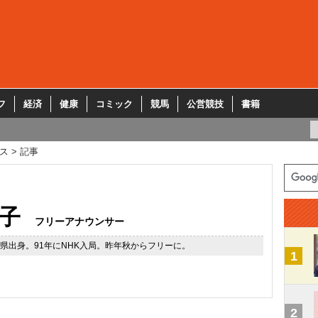
フ
経済
健康
コミック
競馬
公営競技
書籍
ス
記事
子
フリーアナウンサー
愛媛県出身。91年にNHK入局。昨年秋からフリーに。
1
2