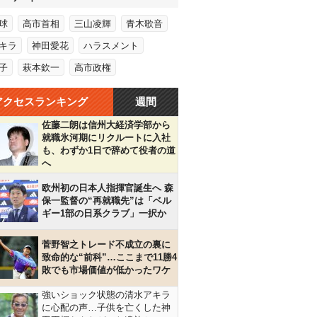
球
高市首相
三山凌輝
青木歌音
キラ
神田愛花
ハラスメント
子
萩本欽一
高市政権
アクセスランキング
週間
佐藤二朗は信州大経済学部から
就職氷河期にリクルートに入社
も、わずか1日で辞めて役者の道
へ
欧州初の日本人指揮官誕生へ 森
保一監督の“再就職先”は「ベル
ギー1部の日系クラブ」一択か
菅野智之トレード不成立の裏に
致命的な“前科”…ここまで11勝4
敗でも市場価値が低かったワケ
強いショック状態の清水アキラ
に心配の声…子供を亡くした神