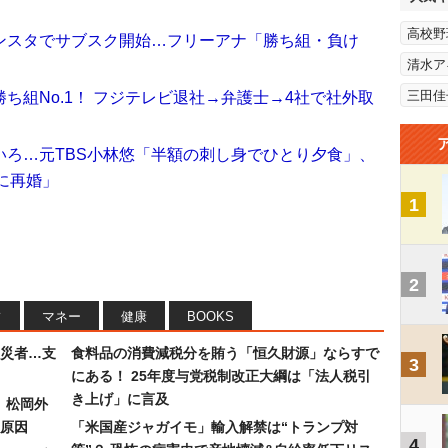
高校野
ンスタでサブスク開始…フリーアナ「勝ち組・負け
清水ア
三田佳
ち組No.1！ フジテレビ退社→弁護士→4社で社外取
いろ…元TBS小林悠「半額の刺し身でひとり夕食」、
に再婚」
1
2
フ
マネー
健康
BOOKS
災者…支
食料品の消費減税分を賄う「恒久財源」ならすで
3
にある！ 25年度与党税制改正大綱は「法人税引
き上げ」に言及
）松岡外
原因
「米国産ジャガイモ」輸入解禁は“トランプ対
4