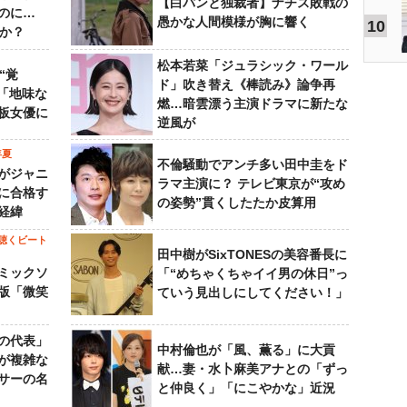
【白パンと独裁者】ナチス敗戦の
のに…
愚かな人間模様が胸に響く
10
すか？
松本若菜「ジュラシック・ワール
“覚
ド」吹き替え《棒読み》論争再
…「地味な
燃…暗雲漂う主演ドラマに新たな
板女優に
逆風が
年夏
不倫騒動でアンチ多い田中圭をド
がジャニ
ラマ主演に？ テレビ東京が“攻め
に合格す
の姿勢”貫くしたたか皮算用
経緯
聴くビート
田中樹がSixTONESの美容番長に
ミックソ
「“めちゃくちゃイイ男の休日”っ
版「微笑
ていう見出しにしてください！」
の代表」
中村倫也が「風、薫る」に大貢
が複雑な
献…妻・水卜麻美アナとの「ずっ
サーの名
と仲良く」「にこやかな」近況