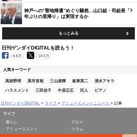
5
神戸への“聖地帰還”めぐり騒然…山口組・司組長「7
年ぶりの里帰り」は実現するか
もっとみる
日刊ゲンダイDIGITALを読もう！
6.6万
18.5万
人気キーワード
高校野球
高市首相
三山凌輝
板東英二
清水アキラ
ハラスメント
三田佳子
中居正広
巨人
ピアノ
日刊ゲンダイDIGITAL
ライフ
アミューズメントニュース
記事
ライフ
暮らし
グルメ
アミューズメント
コラム