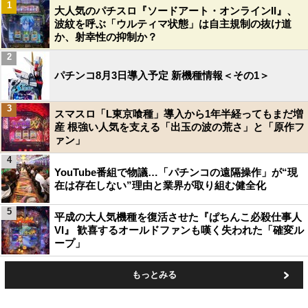
1
大人気のパチスロ『ソードアート・オンラインII』、
波紋を呼ぶ「ウルティマ状態」は自主規制の抜け道
か、射幸性の抑制か？
2
パチンコ8月3日導入予定 新機種情報＜その1＞
3
スマスロ「L東京喰種」導入から1年半経ってもまだ増
産 根強い人気を支える「出玉の波の荒さ」と「原作フ
ァン」
4
YouTube番組で物議…「パチンコの遠隔操作」が“現
在は存在しない”理由と業界が取り組む健全化
5
平成の大人気機種を復活させた『ぱちんこ必殺仕事人
VI』 歓喜するオールドファンも嘆く失われた「確変ル
ープ」
もっとみる