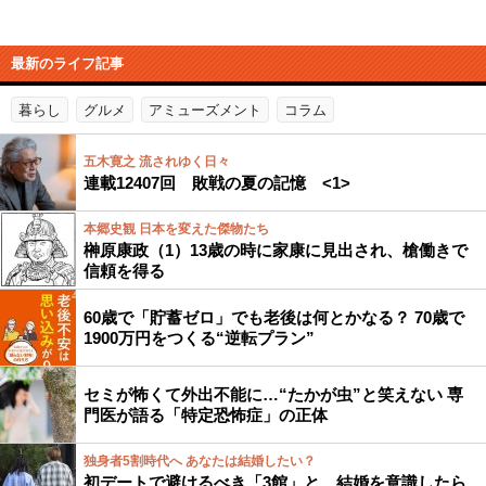
最新のライフ記事
暮らし
グルメ
アミューズメント
コラム
五木寛之 流されゆく日々
連載12407回 敗戦の夏の記憶 <1>
本郷史観 日本を変えた傑物たち
榊原康政（1）13歳の時に家康に見出され、槍働きで
信頼を得る
60歳で「貯蓄ゼロ」でも老後は何とかなる？ 70歳で
1900万円をつくる“逆転プラン”
セミが怖くて外出不能に…“たかが虫”と笑えない 専
門医が語る「特定恐怖症」の正体
独身者5割時代へ あなたは結婚したい？
初デートで避けるべき「3館」と、結婚を意識したら