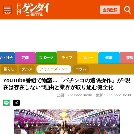
治・社会
芸能
スポーツ
ライフ
マネー
健康
競馬
ボートレース
競輪
オートレース
暮らし
グルメ
アミューズメント
コラム
YouTube番組で物議…「パチンコの遠隔操作」が“現
在は存在しない”理由と業界が取り組む健全化
公開：
26/06/22 06:00
更新：
26/06/22 06:00