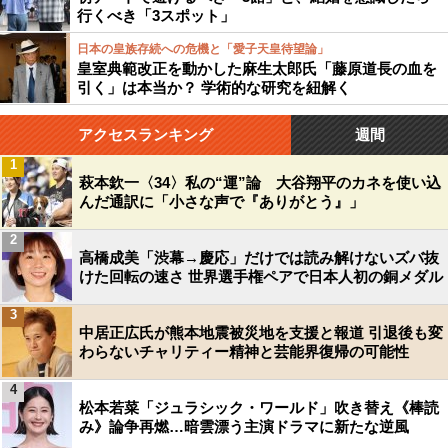
行くべき「3スポット」
日本の皇族存続への危機と「愛子天皇待望論」
皇室典範改正を動かした麻生太郎氏「藤原道長の血を
引く」は本当か？ 学術的な研究を紐解く
アクセスランキング
週間
1
萩本欽一〈34〉私の“運”論 大谷翔平のカネを使い込
んだ通訳に「小さな声で『ありがとう』」
2
高橋成美「渋幕→慶応」だけでは読み解けないズバ抜
けた回転の速さ 世界選手権ペアで日本人初の銅メダル
3
中居正広氏が熊本地震被災地を支援と報道 引退後も変
わらないチャリティー精神と芸能界復帰の可能性
4
松本若菜「ジュラシック・ワールド」吹き替え《棒読
み》論争再燃…暗雲漂う主演ドラマに新たな逆風