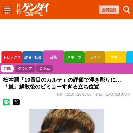
トピックス
政治・社会
芸能
スポーツ
ライフ
マネー
ボートレース
競輪
オートレース
芸能
グラビア
コラム
松本潤「19番目のカルテ」の評価で浮き彫りに…
「嵐」解散後のビミョーすぎる立ち位置
公開：
25/07/28 06:00
更新：
25/07/28 07:44