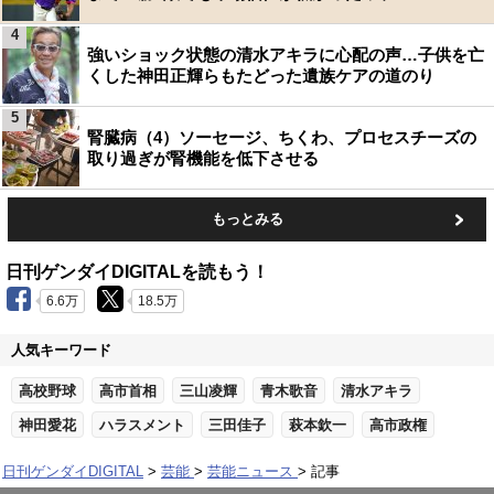
4
強いショック状態の清水アキラに心配の声…子供を亡
くした神田正輝らもたどった遺族ケアの道のり
5
腎臓病（4）ソーセージ、ちくわ、プロセスチーズの
取り過ぎが腎機能を低下させる
もっとみる
日刊ゲンダイDIGITALを読もう！
6.6万
18.5万
人気キーワード
高校野球
高市首相
三山凌輝
青木歌音
清水アキラ
神田愛花
ハラスメント
三田佳子
萩本欽一
高市政権
日刊ゲンダイDIGITAL
芸能
芸能ニュース
記事