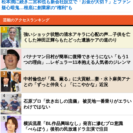
松本潤に続き二宮和也も新会社設立で「お金が大切？」とファン
疑心暗鬼…根底に創業家の"権利"も
芸能のアクセスランキング
1
強いショック状態の清水アキラに心配の声…子供を亡
くした神田正輝らもたどった遺族ケアの道のり
2
バナナマン日村が簡単に復帰できそうにない「もう1
つの理由」…レギュラー11本抱える人気者のジレンマ
3
中村倫也が「風、薫る」に大貢献…妻・水卜麻美アナ
との「ずっと仲良く」「にこやかな」近況
4
石原プロ「炊き出しの流儀」 被災地一番乗りがエラい
わけではない
5
横浜流星「BL作品興味なし」発言に滲むプロ意識
「べらぼう」後初の民放連ドラ主演で注目