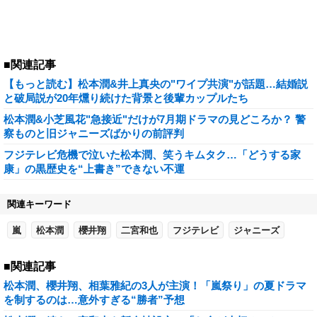
■関連記事
【もっと読む】松本潤&井上真央の"ワイプ共演"が話題…結婚説
と破局説が20年燻り続けた背景と後輩カップルたち
松本潤&小芝風花"急接近"だけが7月期ドラマの見どころか？ 警
察ものと旧ジャニーズばかりの前評判
フジテレビ危機で泣いた松本潤、笑うキムタク…「どうする家
康」の黒歴史を“上書き”できない不運
関連キーワード
嵐
松本潤
櫻井翔
二宮和也
フジテレビ
ジャニーズ
■関連記事
松本潤、櫻井翔、相葉雅紀の3人が主演！「嵐祭り」の夏ドラマ
を制するのは…意外すぎる“勝者”予想