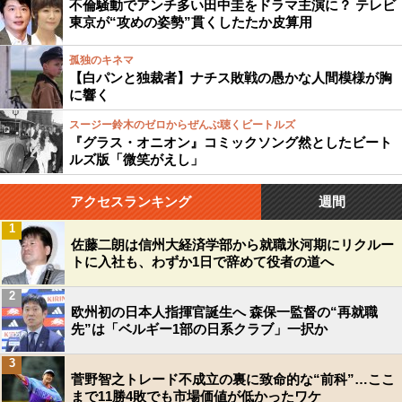
不倫騒動でアンチ多い田中圭をドラマ主演に？ テレビ
東京が“攻めの姿勢”貫くしたたか皮算用
孤独のキネマ
【白パンと独裁者】ナチス敗戦の愚かな人間模様が胸
に響く
スージー鈴木のゼロからぜんぶ聴くビートルズ
『グラス・オニオン』コミックソング然としたビート
ルズ版「微笑がえし」
アクセスランキング
週間
1
佐藤二朗は信州大経済学部から就職氷河期にリクルー
トに入社も、わずか1日で辞めて役者の道へ
2
欧州初の日本人指揮官誕生へ 森保一監督の“再就職
先”は「ベルギー1部の日系クラブ」一択か
3
菅野智之トレード不成立の裏に致命的な“前科”…ここ
まで11勝4敗でも市場価値が低かったワケ