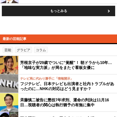
もっとみる
最新の芸能記事
芸能
グラビア
コラム
芳根京子が29歳でついに“覚醒”！ 朝ドラから10年…
「地味な実力派」が局をまたぐ看板女優に
テレビ局に代わり勝手に「情報開示」
フジテレビ、日本テレビも出演者と社内トラブルがあ
ったのに…NHKの対応はどう見ますか？
斉藤慎二被告に懲役7年求刑、運命の判決は11月16
日…視聴者の関心は執行猶予の有無に集中