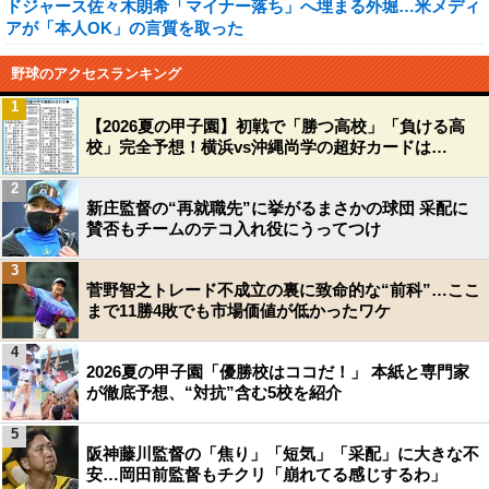
ドジャース佐々木朗希「マイナー落ち」へ埋まる外堀…米メディ
アが「本人OK」の言質を取った
野球のアクセスランキング
1
【2026夏の甲子園】初戦で「勝つ高校」「負ける高
校」完全予想！横浜vs沖縄尚学の超好カードは…
2
新庄監督の“再就職先”に挙がるまさかの球団 采配に
賛否もチームのテコ入れ役にうってつけ
3
菅野智之トレード不成立の裏に致命的な“前科”…ここ
まで11勝4敗でも市場価値が低かったワケ
4
2026夏の甲子園「優勝校はココだ！」 本紙と専門家
が徹底予想、“対抗”含む5校を紹介
5
阪神藤川監督の「焦り」「短気」「采配」に大きな不
安…岡田前監督もチクリ「崩れてる感じするわ」