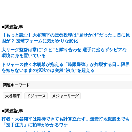
■関連記事
【もっと読む】大谷翔平の圧巻投球は“見せかけ”だった…首に原
因が？ 投球フォームに気がかりな変化
大リーグ監督は常に“クビ”と隣り合わせ 選手に劣らずシビアな
環境に身を置いている
ドジャース佐々木朗希が抱える「時限爆弾」が炸裂する日…限界
を知らないままの投球では突然“沸点”を超える
関連キーワード
大谷翔平
ドジャース
メジャーリーグ
■関連記事
打者・大谷翔平は期待できても計算立たず…無安打地獄脱出でも
「投手注力」に拍車がかかるワケ