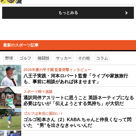
もっとみる
最新のスポーツ記事
野球
ゴルフ
格闘技
サッカー
その他
コラム
2026年夏の甲子園 監督突撃インタビュー
八王子実践・河本ロバート監督「ライブや家族旅行
も、事前に相談があれば休ませます」
スポーツ時々放談
通訳同伴アスリートに思うこと 英語ネーティブになる
必要はないが「伝えようとする気持ち」が大切だ
ゴルフは本当に面白い！
ゴルゴ松本さん（2）KABA.ちゃんと仲良くなって閃
いた “男”を出さなきゃいいんだ