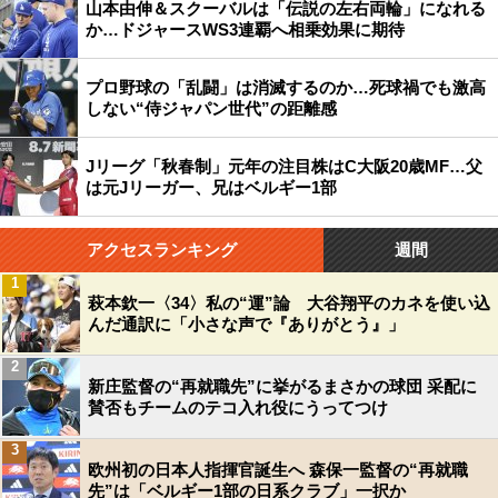
山本由伸＆スクーバルは「伝説の左右両輪」になれる
か…ドジャースWS3連覇へ相乗効果に期待
プロ野球の「乱闘」は消滅するのか…死球禍でも激高
しない“侍ジャパン世代”の距離感
Jリーグ「秋春制」元年の注目株はC大阪20歳MF…父
は元Jリーガー、兄はベルギー1部
アクセスランキング
週間
1
萩本欽一〈34〉私の“運”論 大谷翔平のカネを使い込
んだ通訳に「小さな声で『ありがとう』」
2
新庄監督の“再就職先”に挙がるまさかの球団 采配に
賛否もチームのテコ入れ役にうってつけ
3
欧州初の日本人指揮官誕生へ 森保一監督の“再就職
先”は「ベルギー1部の日系クラブ」一択か