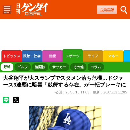
トピックス
政治・社会
芸能
スポーツ
ライフ
マネー
ボートレース
競輪
オートレース
野球
ゴルフ
格闘技
サッカー
その他
コラム
大谷翔平が大スランプでスタメン落ち危機…ドジャ
ース3連覇に暗雲「鼓舞する存在」が一転ブレーキに
公開：
26/05/13 11:03
更新：
26/05/13 11:05