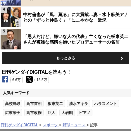
4
中村倫也が「風、薫る」に大貢献…妻・水卜麻美アナ
との「ずっと仲良く」「にこやかな」近況
5
「恩人だけど、嫌いな人の代表」亡くなった板東英二
さんが複雑な感情を抱いたプロデューサーの名前
もっとみる
日刊ゲンダイDIGITALを読もう！
6.6万
18.5万
人気キーワード
高校野球
高市首相
板東英二
清水アキラ
ハラスメント
広末涼子
高市政権
巨人
大岩剛
ピアノ
日刊ゲンダイDIGITAL
スポーツ
野球ニュース
記事