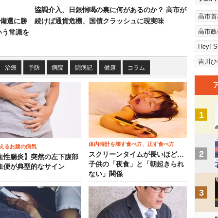
協調介入、日銀恫喝の裏に何があるのか？ 高市が
高市首
備選に勝
続けば通貨危機、国債クラッシュに現実味
高市政
いう常識を
Hey! 
吉川ひ
治療
予防
病院
闘病記
健康
コラム
1
体内時計を壊す食べ方、正す食べ方
えるお腹の病気
2
スクリーンタイムが長いほど…
血性腸炎】突然の左下腹部
子供の「夜食」と「朝起きられ
血便が典型的なサイン
ない」関係
3