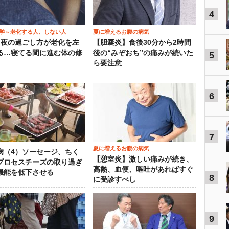
4
学～老化する人、しない人
夏に増えるお腹の病気
）夜の過ごし方が老化を左
【胆嚢炎】食後30分から2時間
る…寝てる間に進む体の修
後の“みぞおち”の痛みが続いた
5
ら要注意
6
7
夏に増えるお腹の病気
病（4）ソーセージ、ちく
【憩室炎】激しい痛みが続き、
プロセスチーズの取り過ぎ
高熱、血便、嘔吐があればすぐ
機能を低下させる
8
に受診すべし
9