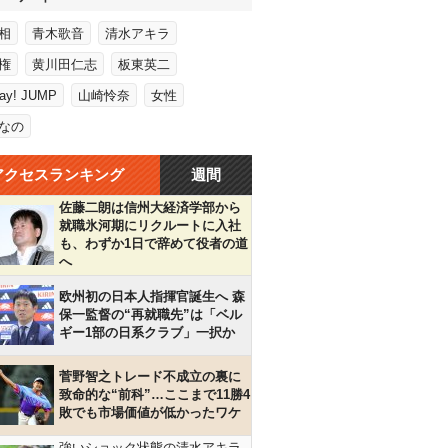
相
青木歌音
清水アキラ
権
黄川田仁志
板東英二
Say! JUMP
山崎怜奈
女性
なの
アクセスランキング
週間
佐藤二朗は信州大経済学部から
就職氷河期にリクルートに入社
も、わずか1日で辞めて役者の道
へ
欧州初の日本人指揮官誕生へ 森
保一監督の“再就職先”は「ベル
ギー1部の日系クラブ」一択か
菅野智之トレード不成立の裏に
致命的な“前科”…ここまで11勝4
敗でも市場価値が低かったワケ
強いショック状態の清水アキラ