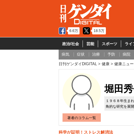
6.6万
18.5万
政治/社会
芸能
スポーツ
ライ
病気
症状
治療
予防
病院
日刊ゲンダイDIGITAL
健康
健康ニュー
堀田秀
１９６８年生ま
角的な研究を展
著者のコラム一覧
科学が証明！ストレス解消法