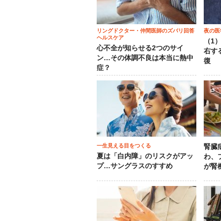
リングドクター・仲間医師のズバリ回答
夜の医
ヘルスケア
（1
心不全が知らせる2つのサイ
右す
ン…その体調不良は本当に熱中
復
症？
一生見える目をつくる
腎臓
夏は「白内障」のリスクがアッ
わ、
プ…サングラスのすすめ
が腎