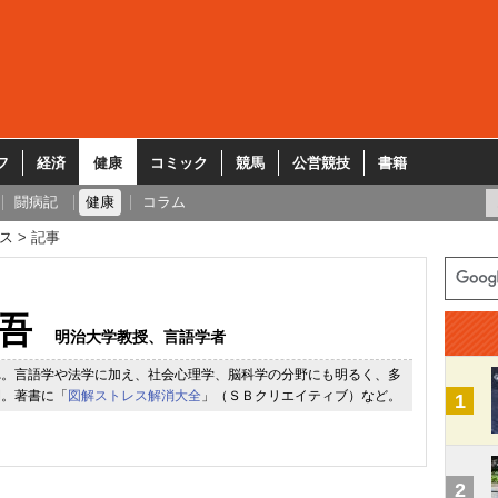
フ
経済
健康
コミック
競馬
公営競技
書籍
闘病記
健康
コラム
ス
記事
吾
明治大学教授、言語学者
れ。言語学や法学に加え、社会心理学、脳科学の分野にも明るく、多
開。著書に「
図解ストレス解消大全
」（ＳＢクリエイティブ）など。
1
2