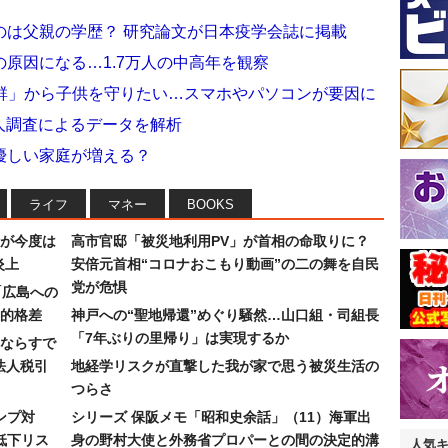
のは父親の学歴？ 研究論文が日本疫学会誌に掲載
原因になる…1.7万人の中高年を観察
候群」から子供を守りたい…スマホやパソコンが要因に
6人調査によるデータを解析
優しい家庭が増える？
ライフ
マネー
BOOKS
が今度は
高市官邸「被災地利用PV」が首相の命取りに？
炎上
安倍元首相“コロナおこもり動画”の二の舞を自民
党が危惧
「広島への
的格差
神戸への“聖地帰還”めぐり騒然…山口組・司組長
「7年ぶりの里帰り」は実現するか
ならすで
法人税引
地経学リスクが直撃した我が家で思う被災生活の
つらさ
ンプ対
シリーズ 保阪メモ「昭和史余話」（11）海軍出
低下リス
身の野村大使と外務省プロパーとの間の決定的溝
人気