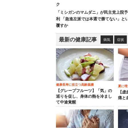
ク
「ミシガンのマムダニ」が民主党上院予
利 「急進左派では本選で勝てない」と
覆すか
最新の健康記事
病気
症状
健康長寿に役立つ高齢薬膳
夏に増
【グレープフルーツ】「気」の
【虚
巡りを促し、身体の熱を冷まし
痛と
て中途覚醒