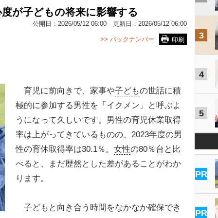
心度が子どもの将来に影響する
公開日：
2026/05/12 06:00
更新日：
2026/05/12 06:00
3
>> バックナンバー
印刷
4
育児に前向きで、家事や
子ども
の世話に積
極的に参加する男性を「イクメン」と呼ぶよ
5
うになって久しいです。男性の育児休業取得
率は上がってきているものの、2023年度の男
性の育休取得率は30.1％。
女性
の80％台と比
べると、まだ歴然とした差があることがわか
PR
ります。
子どもと向き合う時間をなかなか確保でき
PR