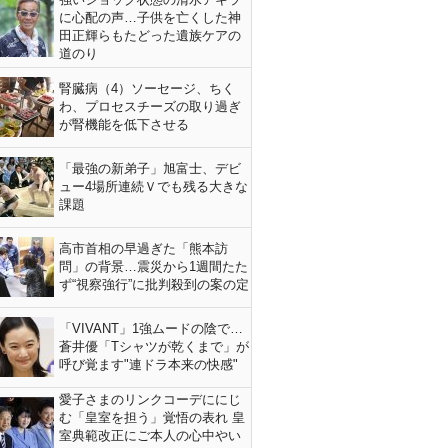
に心配の声…子供を亡くした神
田正輝らもたどった遺族ケアの
道のり
腎臓病（4）ソーセージ、ちく
わ、プロセスチーズの取り過ぎ
が腎機能を低下させる
「最強の新弟子」旭富士、デビ
ュー4場所連続Ｖでも残る大きな
課題
高市首相の早過ぎた「熊本訪
問」の背景…震災から1週間たた
ず“視察強行”に批判殺到の案の定
「VIVANT」1強ムードの陰で…
蒼井優「Tシャツが乾くまで」が
呼び覚ます"連ドラ本来の快感"
愛子さまのリンクコーデににじ
む「皇室を担う」覚悟の表れ 皇
室典範改正にご本人の心中やい