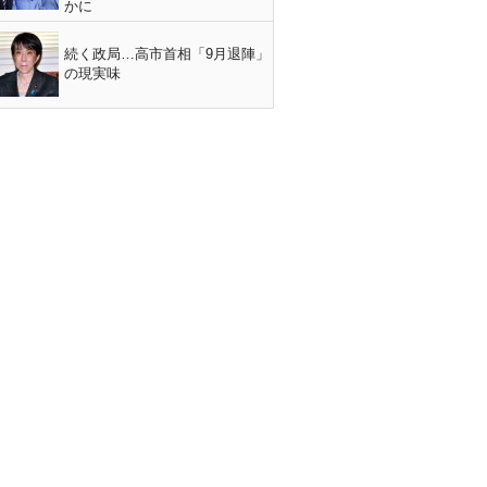
かに
続く政局…高市首相「9月退陣」
の現実味