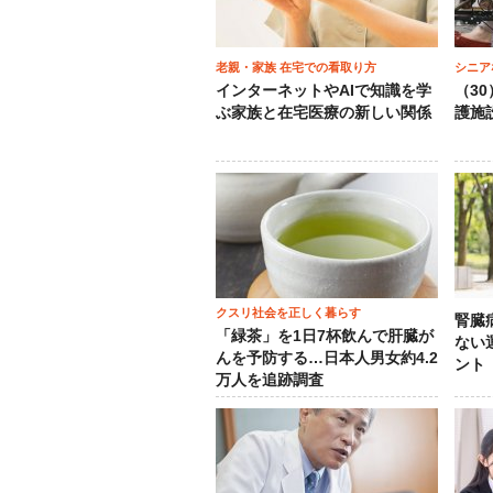
老親・家族 在宅での看取り方
シニア
インターネットやAIで知識を学
（3
ぶ家族と在宅医療の新しい関係
護施
クスリ社会を正しく暮らす
腎臓
「緑茶」を1日7杯飲んで肝臓が
ない
んを予防する…日本人男女約4.2
ント
万人を追跡調査