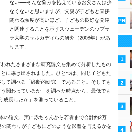
ない──そんな悩みを抱えているお父さんは少
なくないと思いますが、父親が子どもと直接
関わる頻度が高いほど、子どもの良好な発達
PR
と
と関連することを示すスウェーデンのウプサ
ラ大学のサルカディらの研究（2008年）があ
ります。
1
われたさまざまな研究論文を集めて分析したもの
もとに導き出されました。ひとつは、同じ子どもた
跡して調べる「縦断的研究」であること。そしても
2
どう関わっているか」を調べた時点から、最低でも
う成長したか」を測っていること。
3
本の論文、実に赤ちゃんから若者まで合計約2万
父親の関わりが子どもにどのような影響を与えるかを
4