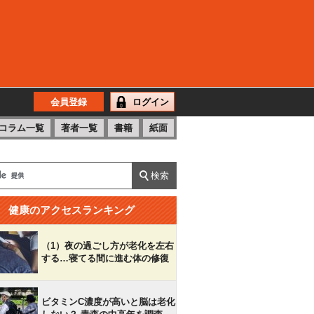
会員登録
ログイン
コラム一覧
著者一覧
書籍
紙面
健康のアクセスランキング
（1）夜の過ごし方が老化を左右
する…寝てる間に進む体の修復
ビタミンC濃度が高いと脳は老化