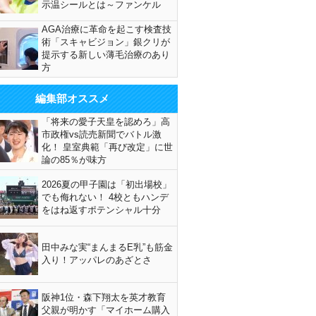
示温シールとは～ファンケル
AGA治療に革命を起こす検査技
術「スキャビジョン」銀クリが
提示する新しい薄毛治療のあり
方
編集部オススメ
「将来の愛子天皇を認めろ」高
市政権vs読売新聞でバトル激
化！ 皇室典範「再び改定」に世
論の85％が味方
2026夏の甲子園は「初出場校」
でも侮れない！ 4校ともハンデ
をはね返すポテンシャル十分
田中みな実“まんまるE乳”も筋金
入り！アッパレのあざとさ
阪神1位・森下翔太を英才教育
父親が明かす「マイホーム購入