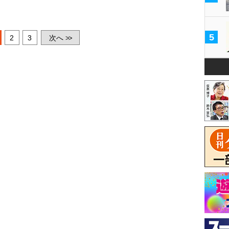
5
2
3
次へ
>>