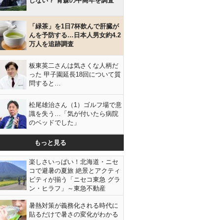
しない？ 青森の中高年を調査
「緑茶」を1日7杯飲んで肝臓が
んを予防する…日本人男女約4.2
万人を追跡調査
板東英二さんは気さくな人柄だ
った 甲子園延長18回について質
問すると…
松尾雄治さん（1）ゴルフ場で意
識を失う…「気が付いたら病院
のベッドでした」
もっと見る
楽しさいっぱい！北海道・ニセ
コで避暑の夏旅 絶景とアクティ
ビティが揃う「ニセコ東急 グラ
ン・ヒラフ」～東急不動産
暑熱対策が義務化される時代に
貼るだけで暑さの変化がわかる