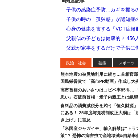
■関連記事
子供の感染症予防…カギを握る
子供の時の「孤独感」が認知症の
心身の健康を害する「VDT症
父親似の子どもは健康的？ 45
父親が家事をするだけで子供に
政治・社会
芸能
スポーツ
熊本地震の被災地利用に続き…首相官邸
国民栄誉賞で「高市PR動画」作成し大
高市首相のあいさつはコピペ率85％…
思い」石破前首相・愛子内親王とは絶望
食料品の消費減税分を賄う「恒久財源」
にある！ 25年度与党税制改正大綱は「
き上げ」に言及
「米国産ジャガイモ」輸入解禁は“トラ
策”？ 恐怖の病害虫で産地壊滅&自給率