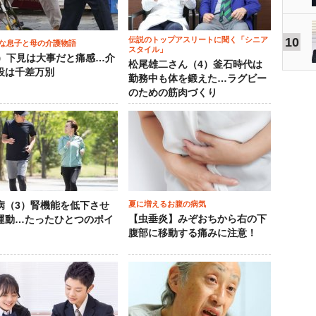
伝説のトップアスリートに聞く「シニア
10
な息子と母の介護物語
スタイル」
0）下見は大事だと痛感…介
松尾雄二さん（4）釜石時代は
設は千差万別
勤務中も体を鍛えた…ラグビー
のための筋肉づくり
夏に増えるお腹の病気
病（3）腎機能を低下させ
【虫垂炎】みぞおちから右の下
運動…たったひとつのポイ
腹部に移動する痛みに注意！