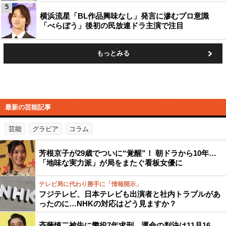
5
横浜流星「BL作品興味なし」発言に滲むプロ意識
「べらぼう」後初の民放連ドラ主演で注目
もっとみる
最新の芸能記事
芸能
グラビア
コラム
芳根京子が29歳でついに“覚醒”！ 朝ドラから10年…
「地味な実力派」が局をまたぐ看板女優に
テレビ局に代わり勝手に「情報開示」
フジテレビ、日本テレビも出演者と社内トラブルがあ
ったのに…NHKの対応はどう見ますか？
斉藤慎二被告に懲役7年求刑、運命の判決は11月16