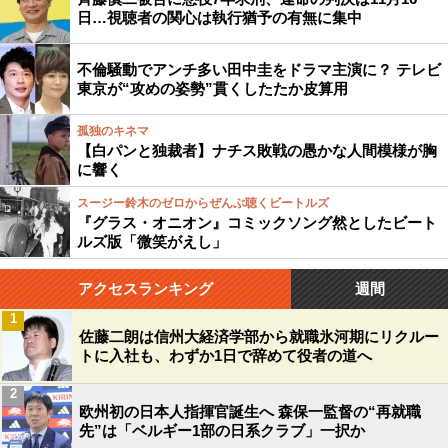
日…視聴者の関心は執行猶予の有無に集中
不倫騒動でアンチ多い田中圭をドラマ主演に？ テレビ
東京が“攻めの姿勢”貫くしたたか皮算用
孤独のキネマ
【白パンと独裁者】ナチス敗戦の愚かな人間模様が胸
に響く
スージー鈴木のゼロからぜんぶ聴くビートルズ
『グラス・オニオン』コミックソング然としたビート
ルズ版「微笑がえし」
アクセスランキング
週間
1
佐藤二朗は信州大経済学部から就職氷河期にリクルー
トに入社も、わずか1日で辞めて役者の道へ
2
欧州初の日本人指揮官誕生へ 森保一監督の“再就職
先”は「ベルギー1部の日系クラブ」一択か