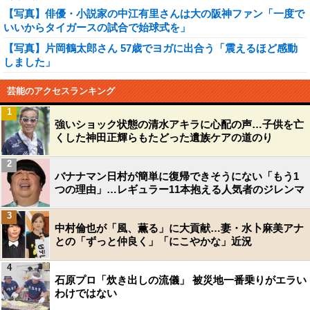
【写真】俳優・小説家の中江有里さんは大の阪神ファン「一度で
いいからタイガースの試合で始球式を」
【写真】片岡鶴太郎さん 57歳でヨガに出合う「震えるほど感動
しました」
芸能のアクセスランキング
1
強いショック状態の清水アキラに心配の声…子供を亡
くした神田正輝らもたどった遺族ケアの道のり
2
バナナマン日村が簡単に復帰できそうにない「もう1
つの理由」…レギュラー11本抱える人気者のジレンマ
3
中村倫也が「風、薫る」に大貢献…妻・水卜麻美アナ
との「ずっと仲良く」「にこやかな」近況
4
石原プロ「炊き出しの流儀」 被災地一番乗りがエラい
わけではない