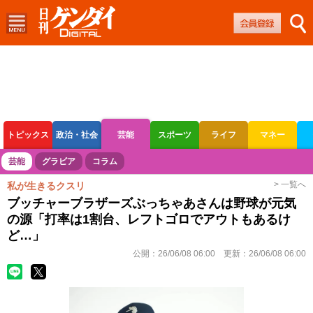
トピックス
政治・社会
芸能
スポーツ
ライフ
マネー
ボートレース
競輪
オートレース
芸能
グラビア
コラム
> 一覧へ
私が生きるクスリ
ブッチャーブラザーズぶっちゃあさんは野球が元気
の源「打率は1割台、レフトゴロでアウトもあるけ
ど…」
公開：
26/06/08 06:00
更新：
26/06/08 06:00