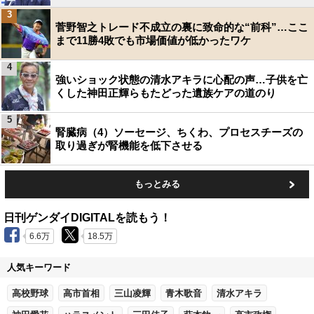
3
菅野智之トレード不成立の裏に致命的な“前科”…ここ
まで11勝4敗でも市場価値が低かったワケ
4
強いショック状態の清水アキラに心配の声…子供を亡
くした神田正輝らもたどった遺族ケアの道のり
5
腎臓病（4）ソーセージ、ちくわ、プロセスチーズの
取り過ぎが腎機能を低下させる
もっとみる
日刊ゲンダイDIGITALを読もう！
6.6万
18.5万
人気キーワード
高校野球
高市首相
三山凌輝
青木歌音
清水アキラ