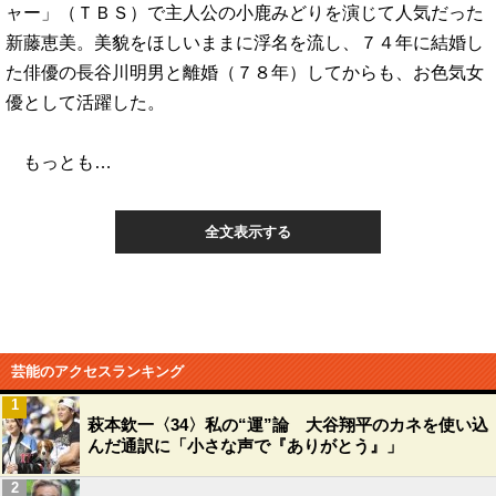
ャー」（ＴＢＳ）で主人公の小鹿みどりを演じて人気だった
新藤恵美。美貌をほしいままに浮名を流し、７４年に結婚し
た俳優の長谷川明男と離婚（７８年）してからも、お色気女
優として活躍した。
もっとも…
全文表示する
芸能のアクセスランキング
1
萩本欽一〈34〉私の“運”論 大谷翔平のカネを使い込
んだ通訳に「小さな声で『ありがとう』」
2