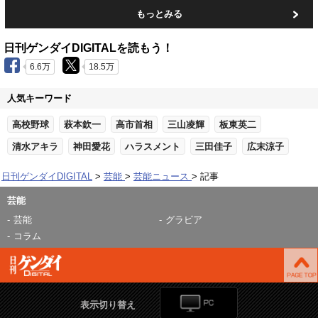
もっとみる
日刊ゲンダイDIGITALを読もう！
6.6万
18.5万
人気キーワード
高校野球
萩本欽一
高市首相
三山凌輝
板東英二
清水アキラ
神田愛花
ハラスメント
三田佳子
広末涼子
日刊ゲンダイDIGITAL
芸能
芸能ニュース
記事
芸能
芸能
グラビア
コラム
表示切り替え