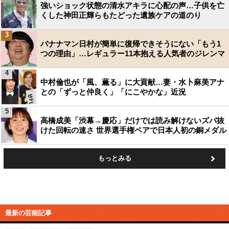
強いショック状態の清水アキラに心配の声…子供を亡
くした神田正輝らもたどった遺族ケアの道のり
3
バナナマン日村が簡単に復帰できそうにない「もう1
つの理由」…レギュラー11本抱える人気者のジレンマ
4
中村倫也が「風、薫る」に大貢献…妻・水卜麻美アナ
との「ずっと仲良く」「にこやかな」近況
5
高橋成美「渋幕→慶応」だけでは読み解けないズバ抜
けた回転の速さ 世界選手権ペアで日本人初の銅メダル
もっとみる
最新の芸能記事