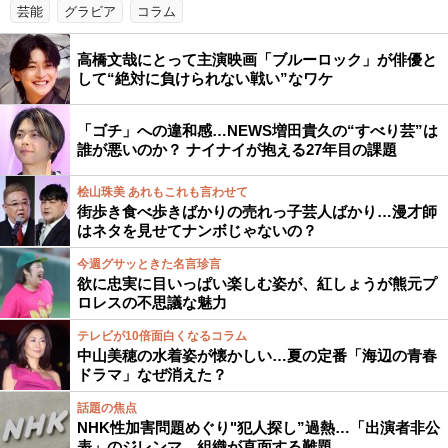
芸能
グラビア
コラム
高橋文哉にとって主演映画「ブルーロック」が俳優と
して“絶対に負けられない戦い”なワケ
「ゴチ」への違和感…NEWS増田貴久の“すべり芸”は
誰が悪いのか？ ナイナイが抱える27年目の課題
桧山珠美 あれもこれも言わせて
街歩き食べ歩きばかりの売れっ子芸人ばかり…漫才師
はネタを見せてナンボじゃないの？
今週グサッときた名言珍言
欲に忠実に目いっぱい楽しむ姿が、紅しょうが熊元プ
ロレスの不思議な魅力
テレビが10倍面白くなるコラム
中山美穂の水着姿が懐かしい…夏の定番「海辺の青春
ドラマ」なぜ消えた？
話題の焦点
NHK性加害問題めぐり"犯人探し”過熱…「出演者非公
表」のジレンマ、組織が直面する難題