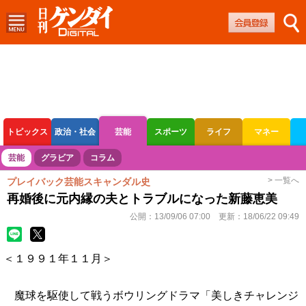
トピックス
政治・社会
芸能
スポーツ
ライフ
マネー
ボートレース
競輪
オートレース
芸能
グラビア
コラム
> 一覧へ
プレイバック芸能スキャンダル史
再婚後に元内縁の夫とトラブルになった新藤恵美
公開：
13/09/06 07:00
更新：
18/06/22 09:49
＜１９９１年１１月＞
魔球を駆使して戦うボウリングドラマ「美しきチャレンジ