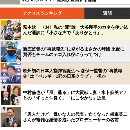
アクセスランキング
週間
1
萩本欽一〈34〉私の“運”論 大谷翔平のカネを使い込
んだ通訳に「小さな声で『ありがとう』」
2
新庄監督の“再就職先”に挙がるまさかの球団 采配に
賛否もチームのテコ入れ役にうってつけ
3
欧州初の日本人指揮官誕生へ 森保一監督の“再就職
先”は「ベルギー1部の日系クラブ」一択か
4
中村倫也が「風、薫る」に大貢献…妻・水卜麻美アナ
との「ずっと仲良く」「にこやかな」近況
5
「恩人だけど、嫌いな人の代表」亡くなった板東英二
さんが複雑な感情を抱いたプロデューサーの名前