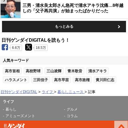
5
三男・清水良太郎さん急死で清水アキラ沈痛…8年越
しの「父子再共演」が始まったばかりだった
もっとみる
日刊ゲンダイDIGITALを読もう！
6.6万
18.5万
人気キーワード
高市首相
高校野球
三山凌輝
青木歌音
清水アキラ
ハラスメント
三田佳子
高市早苗
高市政権
黄川田仁志
日刊ゲンダイDIGITAL
ライフ
暮らしニュース
記事
ライフ
暮らし
グルメ
アミューズメント
コラム