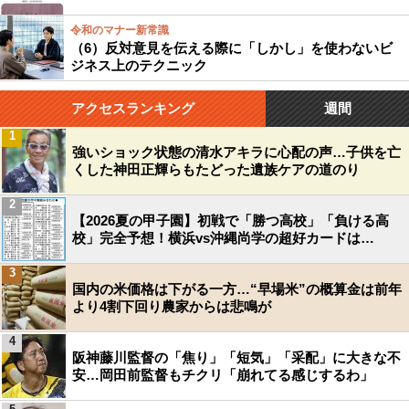
令和のマナー新常識
（6）反対意見を伝える際に「しかし」を使わないビ
ジネス上のテクニック
アクセスランキング
週間
1
強いショック状態の清水アキラに心配の声…子供を亡
くした神田正輝らもたどった遺族ケアの道のり
2
【2026夏の甲子園】初戦で「勝つ高校」「負ける高
校」完全予想！横浜vs沖縄尚学の超好カードは…
3
国内の米価格は下がる一方…“早場米”の概算金は前年
より4割下回り農家からは悲鳴が
4
阪神藤川監督の「焦り」「短気」「采配」に大きな不
安…岡田前監督もチクリ「崩れてる感じするわ」