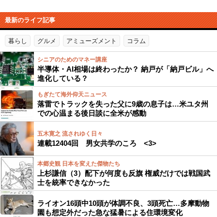
最新のライフ記事
暮らし
グルメ
アミューズメント
コラム
シニアのためのマネー講座
半導体・AI相場は終わったか？ 納戸が「納戸ビル」へ
進化している？
もぎたて海外仰天ニュース
落雷でトラックを失った父に9歳の息子は…米ユタ州
での心温まる後日談に全米が感動
五木寛之 流されゆく日々
連載12404回 男女共学のころ <3>
本郷史観 日本を変えた傑物たち
上杉謙信（3）配下が何度も反旗 権威だけでは戦国武
士を統率できなかった
ライオン16頭中10頭が体調不良、3頭死亡…多摩動物
園も想定外だった急な猛暑による住環境変化