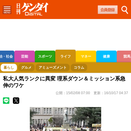
治・社会
芸能
スポーツ
ライフ
マネー
健康
競馬
ボートレース
競輪
オートレース
暮らし
グルメ
アミューズメント
コラム
私大人気ランクに異変 理系ダウン＆ミッション系急
伸のワケ
公開：
15/02/08 07:00
更新：
16/10/17 04:37