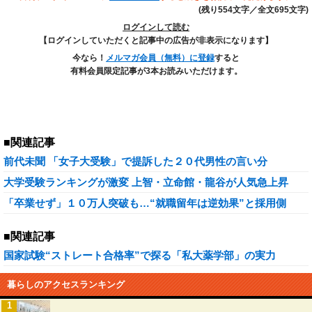
(残り554文字／全文695文字)
ログインして読む
【ログインしていただくと記事中の広告が非表示になります】
今なら！
メルマガ会員（無料）に登録
すると
有料会員限定記事が3本お読みいただけます。
■関連記事
前代未聞 「女子大受験」で提訴した２０代男性の言い分
大学受験ランキングが激変 上智・立命館・龍谷が人気急上昇
「卒業せず」１０万人突破も…“就職留年は逆効果”と採用側
■関連記事
国家試験“ストレート合格率”で探る「私大薬学部」の実力
暮らしのアクセスランキング
1