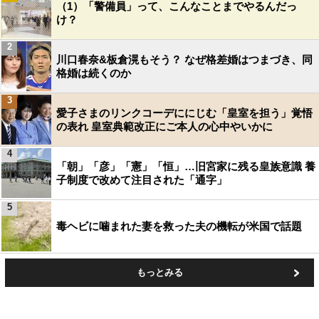
（1）「警備員」って、こんなことまでやるんだっ
け？
2
川口春奈&板倉滉もそう？ なぜ格差婚はつまづき、同
格婚は続くのか
3
愛子さまのリンクコーデににじむ「皇室を担う」覚悟
の表れ 皇室典範改正にご本人の心中やいかに
4
「朝」「彦」「憲」「恒」…旧宮家に残る皇族意識 養
子制度で改めて注目された「通字」
5
毒ヘビに噛まれた妻を救った夫の機転が米国で話題
もっとみる