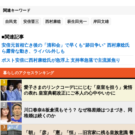
関連キーワード
自民党
安倍晋三
西村康稔
萩生田光一
岸田文雄
■関連記事
安倍元首相亡き後の「清和会」で早くも“跡目争い” 西村康稔氏
ら露骨な動き、ライバル外しも
ポスト安倍に西村康稔氏が急浮上 支持率急落で主流派焦り
暮らしのアクセスランキング
1
愛子さまのリンクコーデににじむ「皇室を担う」覚悟
の表れ 皇室典範改正にご本人の心中やいかに
2
川口春奈&板倉滉もそう？ なぜ格差婚はつまづき、同
格婚は続くのか
3
「朝」「彦」「憲」「恒」…旧宮家に残る皇族意識 養