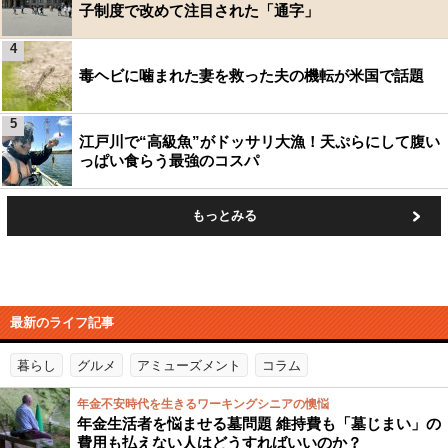
子制度で改めて注目された「通字」
4
毒ヘビに噛まれた妻を救った夫の機転が米国で話題
5
江戸川で“高級魚”がドッサリ大漁！天ぷらにして腹い
っぱい食らう最強のコスパ
もっとみる
最新のライフ記事
暮らし
グルメ
アミューズメント
コラム
年金不安時代を生きるワーキングシニアの懊悩
年金生活者を悩ませる墓問題 維持費も「墓じまい」の
費用も払えない人はどうすればいいのか？