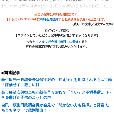
動いたのは西村経産相だ。15日の終戦の日を前に13日、ひ…
この記事は有料会員限定です。
日刊ゲンダイDIGITALに
有料会員登録
すると続きをお読みいただけます。
(残り811文字／全文952文字)
ログインして読む
【ログインしていただくと記事中の広告が非表示になります】
今なら！
メルマガ会員（無料）に登録
すると
有料会員限定記事が3本お読みいただけます。
■関連記事
萩生田光一政調会長は保守派の「抑え役」を期待されるも…世論
「評価せず」厳しい目
高市経済安保担当相が就任早々SNSで「辛い」と不満暴露…《へ
そを曲げた子供のよう》の声
自民・萩生田政調会長が会見で「聞かない力も発揮」と発言 た
ちまちネットで批判噴出！