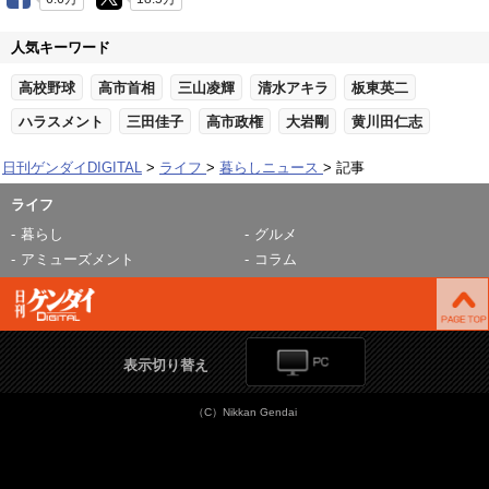
人気キーワード
高校野球
高市首相
三山凌輝
清水アキラ
板東英二
ハラスメント
三田佳子
高市政権
大岩剛
黄川田仁志
日刊ゲンダイDIGITAL
ライフ
暮らしニュース
記事
ライフ
暮らし
グルメ
アミューズメント
コラム
表示切り替え
（C）Nikkan Gendai