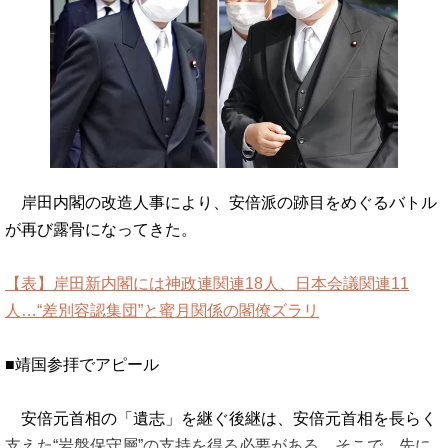
岸田内閣の改造人事により、安倍派の跡目をめぐるバトル
が再び露骨になってきた。
【表】岸田新内閣には神政連関連18人、日本会議関連11
人…“差別容認集団”と蜜月関係の閣僚ズラリ
■靖国参拝でアピール
安倍元首相の「遺志」を継ぐ後継は、安倍元首相を長らく
支えた“岩盤保守層”の支持を得る必要がある。そこで、先に