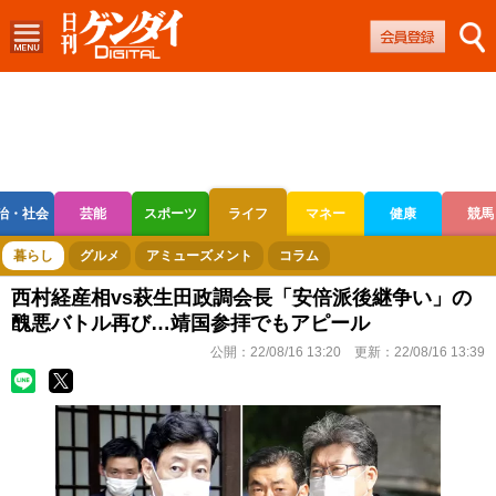
治・社会
芸能
スポーツ
ライフ
マネー
健康
競馬
ボートレース
競輪
オートレース
暮らし
グルメ
アミューズメント
コラム
西村経産相vs萩生田政調会長「安倍派後継争い」の
醜悪バトル再び…靖国参拝でもアピール
公開：
22/08/16 13:20
更新：
22/08/16 13:39