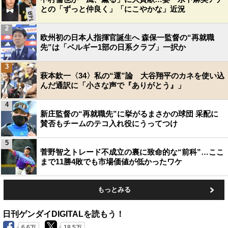
との「ずっと仲良く」「にこやかな」近況
2
欧州初の日本人指揮官誕生へ 森保一監督の“再就職
先”は「ベルギー1部の日系クラブ」一択か
3
萩本欽一〈34〉私の“運”論 大谷翔平のカネを使い込
んだ通訳に「小さな声で『ありがとう』」
4
新庄監督の“再就職先”に挙がるまさかの球団 采配に
賛否もチームのテコ入れ役にうってつけ
5
菅野智之トレード不成立の裏に致命的な“前科”…ここ
まで11勝4敗でも市場価値が低かったワケ
もっとみる
日刊ゲンダイDIGITALを読もう！
6.6万
18.5万