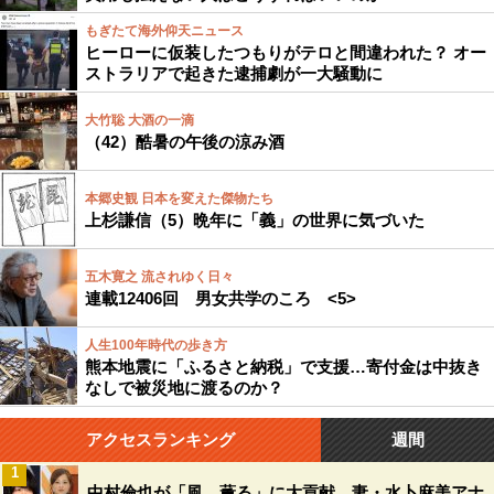
もぎたて海外仰天ニュース
ヒーローに仮装したつもりがテロと間違われた？ オー
ストラリアで起きた逮捕劇が一大騒動に
大竹聡 大酒の一滴
（42）酷暑の午後の涼み酒
本郷史観 日本を変えた傑物たち
上杉謙信（5）晩年に「義」の世界に気づいた
五木寛之 流されゆく日々
連載12406回 男女共学のころ <5>
人生100年時代の歩き方
熊本地震に「ふるさと納税」で支援…寄付金は中抜き
なしで被災地に渡るのか？
アクセスランキング
週間
1
中村倫也が「風、薫る」に大貢献…妻・水卜麻美アナ