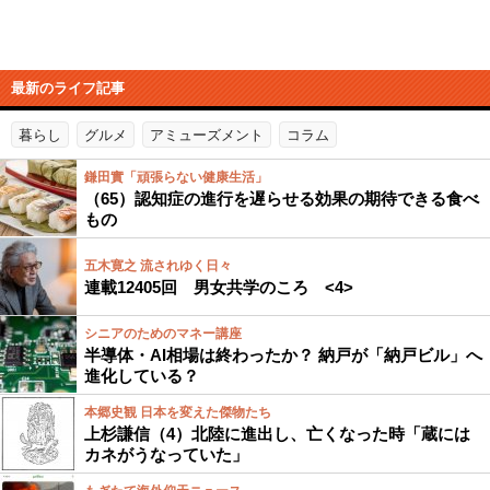
最新のライフ記事
暮らし
グルメ
アミューズメント
コラム
鎌田實「頑張らない健康生活」
（65）認知症の進行を遅らせる効果の期待できる食べ
もの
五木寛之 流されゆく日々
連載12405回 男女共学のころ <4>
シニアのためのマネー講座
半導体・AI相場は終わったか？ 納戸が「納戸ビル」へ
進化している？
本郷史観 日本を変えた傑物たち
上杉謙信（4）北陸に進出し、亡くなった時「蔵には
カネがうなっていた」