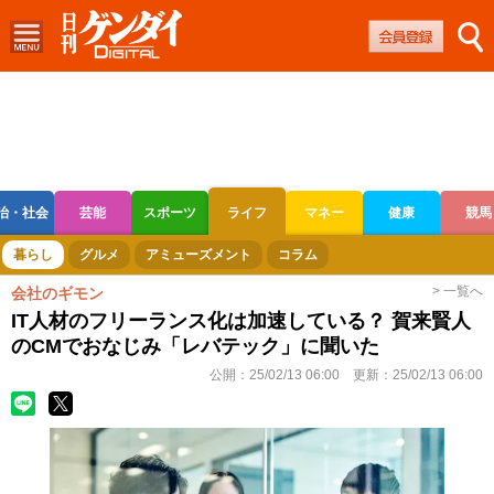
治・社会
芸能
スポーツ
ライフ
マネー
健康
競馬
ボートレース
競輪
オートレース
暮らし
グルメ
アミューズメント
コラム
> 一覧へ
会社のギモン
IT人材のフリーランス化は加速している？ 賀来賢人
のCMでおなじみ「レバテック」に聞いた
公開：
25/02/13 06:00
更新：
25/02/13 06:00