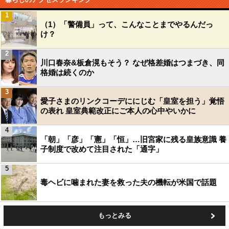
1
（1）「警備員」って、こんなことまでやるんだっ
け？
2
川口春奈&板倉滉もそう？ なぜ格差婚はつまづき、同
格婚は続くのか
3
愛子さまのリンクコーデににじむ「皇室を担う」覚悟
の表れ 皇室典範改正にご本人の心中やいかに
4
「朝」「彦」「憲」「恒」…旧宮家に残る皇族意識 養
子制度で改めて注目された「通字」
5
毒ヘビに噛まれた妻を救った夫の機転が米国で話題
もっとみる