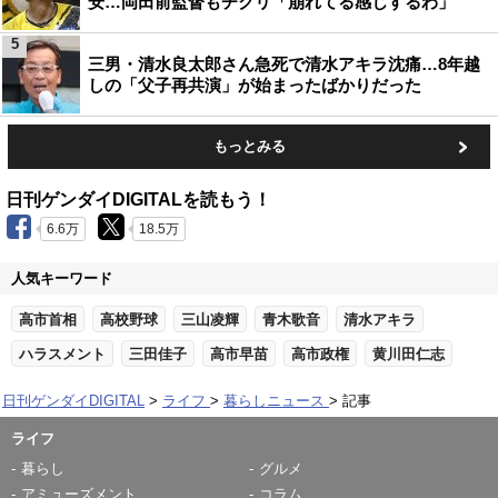
安…岡田前監督もチクリ「崩れてる感じするわ」
5
三男・清水良太郎さん急死で清水アキラ沈痛…8年越
しの「父子再共演」が始まったばかりだった
もっとみる
日刊ゲンダイDIGITALを読もう！
6.6万
18.5万
人気キーワード
高市首相
高校野球
三山凌輝
青木歌音
清水アキラ
ハラスメント
三田佳子
高市早苗
高市政権
黄川田仁志
日刊ゲンダイDIGITAL
ライフ
暮らしニュース
記事
ライフ
暮らし
グルメ
アミューズメント
コラム