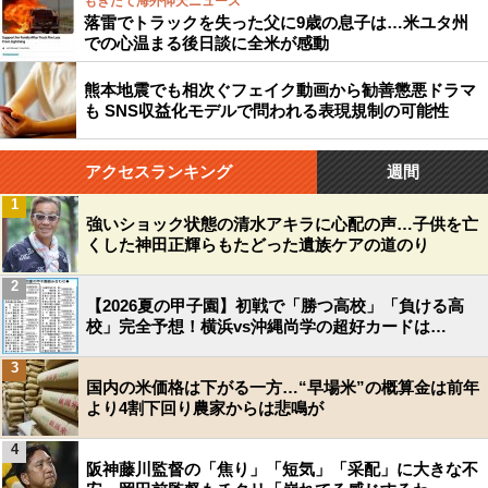
もぎたて海外仰天ニュース
落雷でトラックを失った父に9歳の息子は…米ユタ州
での心温まる後日談に全米が感動
熊本地震でも相次ぐフェイク動画から勧善懲悪ドラマ
も SNS収益化モデルで問われる表現規制の可能性
アクセスランキング
週間
1
強いショック状態の清水アキラに心配の声…子供を亡
くした神田正輝らもたどった遺族ケアの道のり
2
【2026夏の甲子園】初戦で「勝つ高校」「負ける高
校」完全予想！横浜vs沖縄尚学の超好カードは…
3
国内の米価格は下がる一方…“早場米”の概算金は前年
より4割下回り農家からは悲鳴が
4
阪神藤川監督の「焦り」「短気」「采配」に大きな不