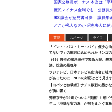
国家公務員ボーナス 本当は「平
庶民マイナス金利でも…公務員の
900議会が意見書可決 「議員
どこが私人なのか 昭恵夫人に使
芸能
スポーツ
ライフ
『ドント・パス・ミー・バイ』僅少な曲
てないで」の歌詞に込められたリンゴの
（69）慢性の喘息発作で緊急入院。酸
滴、投薬の最晩年
フジテレビ、日本テレビも出演者と社内
があったのに…NHKの対応はどう見ま
【白パンと独裁者】ナチス敗戦の愚かな
が胸に響く
芳根京子が29歳でついに“覚醒”！ 朝ド
年…「地味な実力派」が局をまたぐ看板