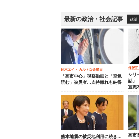
最新の政治・社会記事
政治
保阪正
鈴木エイト カルトな金曜日
シリ
「高市中心」視察動画と「空気
話」
読む」被災者…支持離れも納得
宣戦
高市
熊本地震の被災地利用に続き…