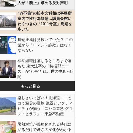
人が「廃止」求める反対声明
“W不倫”の松本文科相は事務所
室内で性行為疑惑…議員会館い
わくつきの「1011号室」周辺を
歩いた
川端康成は見抜いていた？ この
世から「ロマンス詐欺」はなく
ならない
検察組織は落ちるところまで落
ちた 東大法卒の「特捜部エー
ス」が“ヒモ”とは…世の中真っ暗
闇
もっと見る
楽しさいっぱい！北海道・ニセ
コで避暑の夏旅 絶景とアクティ
ビティが揃う「ニセコ東急 グラ
ン・ヒラフ」～東急不動産
暑熱対策が義務化される時代に
貼るだけで暑さの変化がわかる