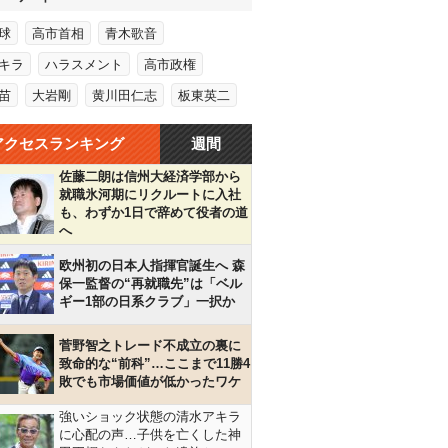
球
高市首相
青木歌音
キラ
ハラスメント
高市政権
苗
大岩剛
黄川田仁志
板東英二
アクセスランキング
週間
佐藤二朗は信州大経済学部から
就職氷河期にリクルートに入社
も、わずか1日で辞めて役者の道
へ
欧州初の日本人指揮官誕生へ 森
保一監督の“再就職先”は「ベル
ギー1部の日系クラブ」一択か
菅野智之トレード不成立の裏に
致命的な“前科”…ここまで11勝4
敗でも市場価値が低かったワケ
強いショック状態の清水アキラ
に心配の声…子供を亡くした神