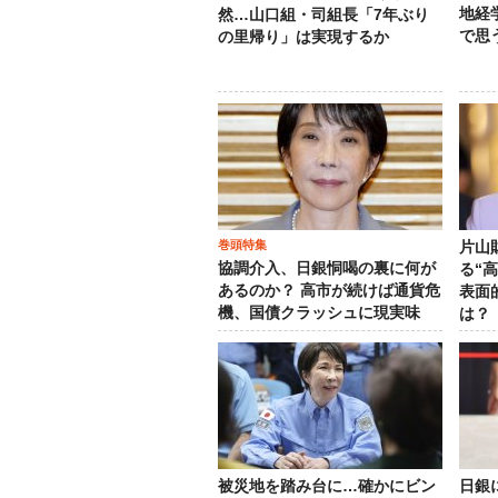
地経
然…山口組・司組長「7年ぶり
で思
の里帰り」は実現するか
巻頭特集
片山
協調介入、日銀恫喝の裏に何が
る“
あるのか？ 高市が続けば通貨危
表面
機、国債クラッシュに現実味
は？
被災地を踏み台に…確かにビン
日銀