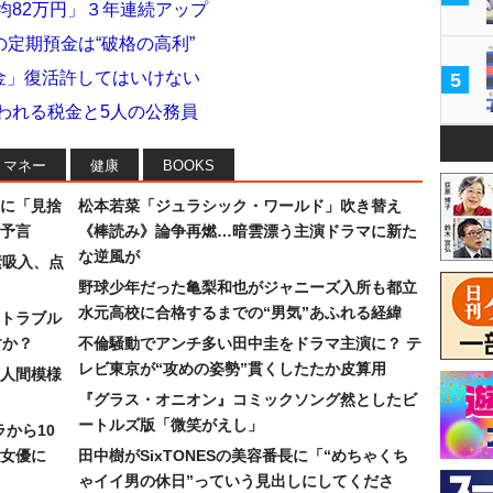
均82万円」３年連続アップ
定期預金は“破格の高利”
年金」復活許してはいけない
5
われる税金と5人の公務員
マネー
健康
BOOKS
に「見捨
松本若菜「ジュラシック・ワールド」吹き替え
予言
《棒読み》論争再燃…暗雲漂う主演ドラマに新た
な逆風が
素吸入、点
野球少年だった亀梨和也がジャニーズ入所も都立
水元高校に合格するまでの“男気”あふれる経緯
トラブル
すか？
不倫騒動でアンチ多い田中圭をドラマ主演に？ テ
レビ東京が“攻めの姿勢”貫くしたたか皮算用
人間模様
『グラス・オニオン』コミックソング然としたビ
ートルズ版「微笑がえし」
ラから10
女優に
田中樹がSixTONESの美容番長に「“めちゃくち
ゃイイ男の休日”っていう見出しにしてくださ