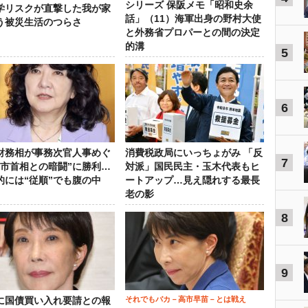
シリーズ 保阪メモ「昭和史余
学リスクが直撃した我が家
話」（11）海軍出身の野村大使
う被災生活のつらさ
と外務省プロパーとの間の決定
的溝
5
6
財務相が事務次官人事めぐ
消費税政局にいっちょがみ 「反
7
高市首相との暗闘”に勝利…
対派」国民民主・玉木代表もヒ
的には“従順”でも腹の中
ートアップ…見え隠れする最長
老の影
8
9
それでもバカ－高市早苗－とは戦え
に国債買い入れ要請との報