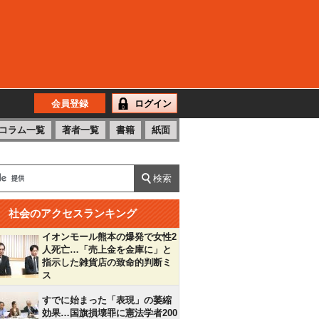
会員登録
ログイン
コラム一覧
著者一覧
書籍
紙面
社会のアクセスランキング
イオンモール熊本の爆発で女性2
人死亡…「売上金を金庫に」と
指示した雑貨店の致命的判断ミ
ス
すでに始まった「表現」の萎縮
効果…国旗損壊罪に憲法学者200