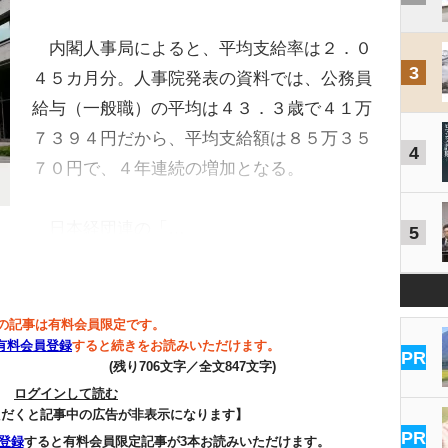
内閣人事局によると、平均支給率は２．０
3
４５カ月分。人事院発表の資料では、公務員
給与（一般職）の平均は４３．３歳で４１万
７３９４円だから、平均支給額は８５万３５
4
７０円で、４年連続の増加となる。
日本経団連の「…
5
の記事は有料会員限定です。
有料会員登録
すると続きをお読みいただけます。
PR
(残り706文字／全文847文字)
ログインして読む
ただくと記事中の広告が非表示になります】
PR
登録
すると有料会員限定記事が3本お読みいただけます。