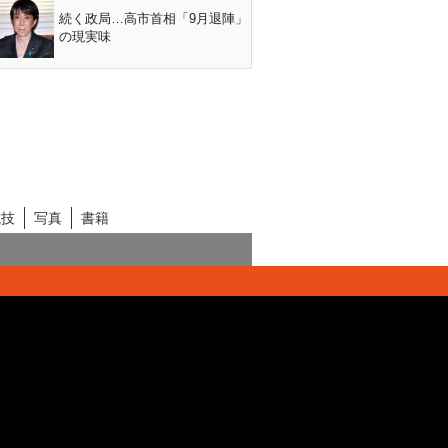
続く政局…高市首相「9月退陣」
の現実味
競技
写真
書籍