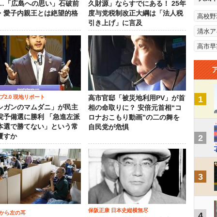
％…「広島への思い」石破前
久財源」ならすでにある！ 25年
・愛子内親王とは絶望的格
度与党税制改正大綱は「法人税
高校野
引き上げ」に言及
清水ア
高市早
プ2.0 現地リポート
高市官邸「被災地利用PV」が首
1
シガンのマムダニ」が民主
相の命取りに？ 安倍元首相“コ
院予備選に勝利 「急進左派
ロナおこもり動画”の二の舞を
本選で勝てない」という常
自民党が危惧
覆すか
2
3
保阪正康 日本史縦横無尽
から左の耳
4