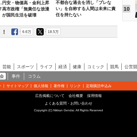
不都合な過去を消し「ブレな
…円安・物価高・金利上昇
10
い」を自称する人間は未来に責
す高市政権「無責任な放漫
任を持たない
」が国民生活を破壊
う！
6.6万
18.5万
芸能
スポーツ
ライフ
経済
健康
コミック
競馬
公営
会
事件
コラム
ー
サイトマップ
個人情報
著作権
リンク
定期購読申込み
広告掲載について
会社概要
採用情報
よくある質問・お問い合わせ
Copyright (C) Nikkan Gendai. All Rights Reserved