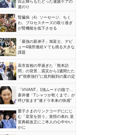
田正輝らもたどった遺族ケアの
道のり
腎臓病（4）ソーセージ、ちく
わ、プロセスチーズの取り過ぎ
が腎機能を低下させる
「最強の新弟子」旭富士、デビ
ュー4場所連続Ｖでも残る大きな
課題
高市首相の早過ぎた「熊本訪
問」の背景…震災から1週間たた
ず“視察強行”に批判殺到の案の定
「VIVANT」1強ムードの陰で…
蒼井優「Tシャツが乾くまで」が
呼び覚ます"連ドラ本来の快感"
愛子さまのリンクコーデににじ
む「皇室を担う」覚悟の表れ 皇
室典範改正にご本人の心中やい
かに