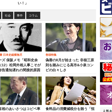
い！」
社会
事件
コラム
康 日本史縦横無尽
巻頭特集
ーズ 保阪メモ「昭和史余
偽善の8月が始まった 非核三原
（12）松岡外相人事こそが
則を踏みにじる高市&小泉コン
布告通知遅れの間接的原因
ビの白々しさ
首相のあいさつはコピペ率
食料品の消費減税分を賄う「恒
人気