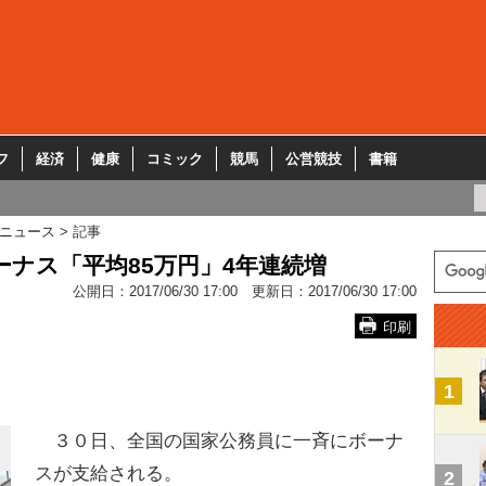
フ
経済
健康
コミック
競馬
公営競技
書籍
ニュース
記事
ーナス「平均85万円」4年連続増
公開日：
2017/06/30 17:00
更新日：
2017/06/30 17:00
印刷
1
３０日、全国の国家公務員に一斉にボーナ
スが支給される。
2