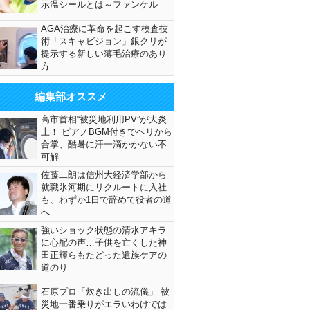
示温シールとは～ファンケル
AGA治療に革命を起こす検査技
術「スキャビジョン」銀クリが
提示する新しい薄毛治療のあり
方
編集部オススメ
高市首相“被災地利用PV”が大炎
上！ ピアノBGM付きでヘリから
合掌、酷暑に汗一滴かかない不
可解
佐藤二朗は信州大経済学部から
就職氷河期にリクルートに入社
も、わずか1日で辞めて役者の道
へ
強いショック状態の清水アキラ
に心配の声…子供を亡くした神
田正輝らもたどった遺族ケアの
道のり
石原プロ「炊き出しの流儀」 被
災地一番乗りがエラいわけでは