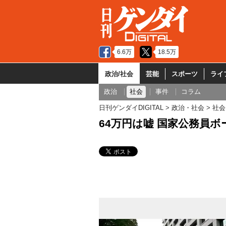
6.6万
18.5万
政治/社会
芸能
スポーツ
ライ
政治
社会
事件
コラム
日刊ゲンダイDIGITAL
政治・社会
社会
64万円は嘘 国家公務員ボ