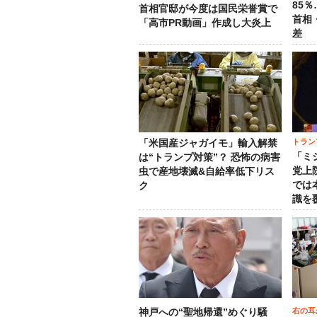
85
首相官邸が今度は国民栄誉賞で
首相
「高市PR動画」作成し大炎上
差
トラン
「米国産ジャガイモ」輸入解禁
「ミ
は“トランプ対策”？ 恐怖の病害
党上
虫で産地壊滅&自給率低下リス
では
ク
識を
右の耳
神戸への“聖地帰還”めぐり騒