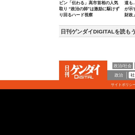
ビン「伝わる」高市首相の人気
道も
取り “政治の師”は激励に駆けず
が示
り回るハード視察
財政
日刊ゲンダイDIGITALを読も
政治/社会
政治
社
サイトポリシ