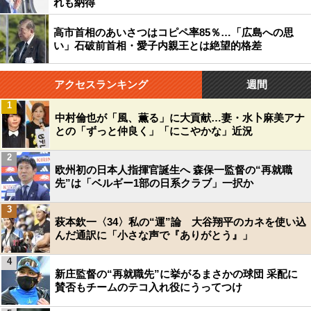
れも納得
高市首相のあいさつはコピペ率85％…「広島への思
い」石破前首相・愛子内親王とは絶望的格差
アクセスランキング
週間
1
中村倫也が「風、薫る」に大貢献…妻・水卜麻美アナ
との「ずっと仲良く」「にこやかな」近況
2
欧州初の日本人指揮官誕生へ 森保一監督の“再就職
先”は「ベルギー1部の日系クラブ」一択か
3
萩本欽一〈34〉私の“運”論 大谷翔平のカネを使い込
んだ通訳に「小さな声で『ありがとう』」
4
新庄監督の“再就職先”に挙がるまさかの球団 采配に
賛否もチームのテコ入れ役にうってつけ