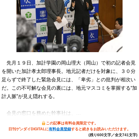
先月１９日、加計学園の岡山理大（岡山）で初の記者会見
を開いた加計孝太郎理事長。地元記者だけを対象に、３０分
足らずで終了した緊急会見には、「卑劣」との批判が相次い
だ。この不可解な会見の裏には、地元マスコミを掌握する“加
計人脈”が見え隠れする。
会見の窓口を務めた幹事社は、…
この記事は有料会員限定です。
日刊ゲンダイDIGITALに
有料会員登録
すると続きをお読みいただけます。
(残り600文字／全文741文字)