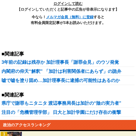
ログインして読む
【ログインしていただくと記事中の広告が非表示になります】
今なら！
メルマガ会員（無料）に登録
すると
有料会員限定記事が3本お読みいただけます。
■関連記事
3年前の記録は残存か 加計理事長「謝罪会見」のウソ発覚
内閣府の仰天“解釈” 「加計は利害関係者にあらず」の詭弁
嘘で嘘を塗り固め…加計理事長に逮捕の可能性はあるのか
■関連記事
県庁で謝罪もニタニタ 渡辺事務局長は加計の“陰の実力者”
注目の「危機管理学部」 日大と加計学園にだけ存在の衝撃
政治のアクセスランキング
1