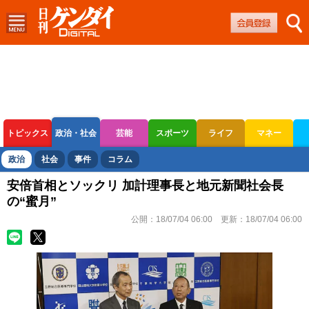
トピックス
政治・社会
芸能
スポーツ
ライフ
マネー
ボートレース
競輪
オートレース
政治
社会
事件
コラム
安倍首相とソックリ 加計理事長と地元新聞社会長
の“蜜月”
公開：
18/07/04 06:00
更新：
18/07/04 06:00