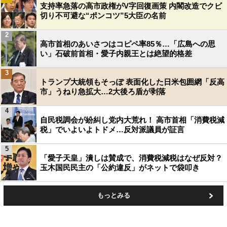
支持率急落の高市政権がV字回復画策 内閣改造でクビ
切り不可避な“ポンコツ”5大臣の名前
2
高市首相のあいさつはコピペ率85％…「広島への思
い」石破前首相・愛子内親王とは絶望的格差
3
トランプ大統領もそっぽ 表面化した日米包囲網「反高
市」うねり急拡大…2大後ろ盾が剥落
4
自民税調会が紛糾し党内大荒れ！ 高市首相「消費税減
税」でいよいよトドメ…反対派議員が証言
5
「愛子天皇」潰しは賛成で、消費税減税はなぜ反対？
玉木国民民主の「公約違反」がネットで袋叩き
もっとみる