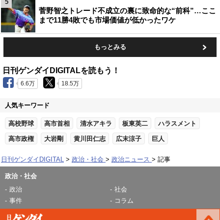
5
菅野智之トレード不成立の裏に致命的な“前科”…ここ
まで11勝4敗でも市場価値が低かったワケ
もっとみる
日刊ゲンダイDIGITALを読もう！
6.6万
18.5万
人気キーワード
高校野球
高市首相
清水アキラ
板東英二
ハラスメント
高市政権
大岩剛
黄川田仁志
広末涼子
巨人
日刊ゲンダイDIGITAL
政治・社会
政治ニュース
記事
政治・社会
政治
社会
事件
コラム