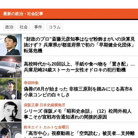
最新の政治・社会記事
政治
社会
事件
コラム
“財政のプロ”斎藤元彦知事はなぜ粉飾まがいの決算見
抜けず？ 兵庫県が都道府県で初の「早期健全化団体」
転落危機
高校時代から20回以上、手紙や食べ物を「置き配」…
兵庫尼崎24歳ストーカー女性オドロキの犯行動機
巻頭特集
偽善の8月が始まった 非核三原則を踏みにじる高市&
小泉コンビの白々しさ
保阪正康 日本史縦横無尽
シリーズ 保阪メモ「昭和史余話」（12）松岡外相人
事こそが宣戦布告通知遅れの間接的原因
鈴木エイト カルトな金曜日
「高市中心」視察動画と「空気読む」被災者…支持離