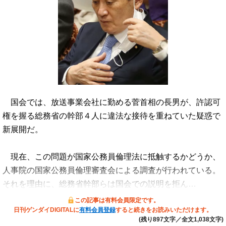
国会では、放送事業会社に勤める菅首相の長男が、許認可
権を握る総務省の幹部４人に違法な接待を重ねていた疑惑で
新展開だ。
現在、この問題が国家公務員倫理法に抵触するかどうか、
人事院の国家公務員倫理審査会による調査が行われている。
それを理由に、総務省幹部らは国会での説明を拒ん…
この記事は有料会員限定です。
日刊ゲンダイDIGITALに
有料会員登録
すると続きをお読みいただけます。
(残り897文字／全文1,038文字)