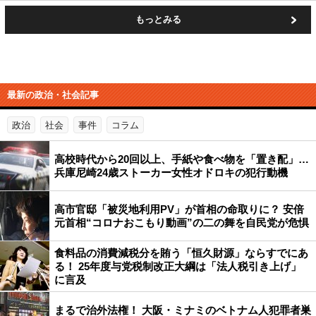
もっとみる
最新の政治・社会記事
政治
社会
事件
コラム
高校時代から20回以上、手紙や食べ物を「置き配」…
兵庫尼崎24歳ストーカー女性オドロキの犯行動機
高市官邸「被災地利用PV」が首相の命取りに？ 安倍
元首相“コロナおこもり動画”の二の舞を自民党が危惧
食料品の消費減税分を賄う「恒久財源」ならすでにあ
る！ 25年度与党税制改正大綱は「法人税引き上げ」
に言及
まるで治外法権！ 大阪・ミナミのベトナム人犯罪者巣