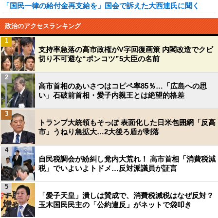
「国民一律の給付金再支給を」国会で訴えた大西連氏に聞く
政治のアクセスランキング
1
支持率急落の高市政権がV字回復画策 内閣改造でクビ
切り不可避な“ポンコツ”5大臣の名前
2
高市首相のあいさつはコピペ率85％…「広島への思
い」石破前首相・愛子内親王とは絶望的格差
3
トランプ大統領もそっぽ 表面化した日米包囲網「反高
市」うねり急拡大…2大後ろ盾が剥落
4
自民税調会が紛糾し党内大荒れ！ 高市首相「消費税減
税」でいよいよトドメ…反対派議員が証言
5
「愛子天皇」潰しは賛成で、消費税減税はなぜ反対？
玉木国民民主の「公約違反」がネットで袋叩き