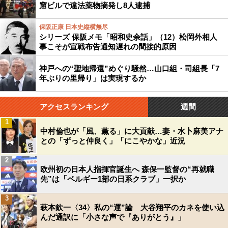
窟ビルで違法薬物摘発し8人逮捕
保阪正康 日本史縦横無尽
シリーズ 保阪メモ「昭和史余話」（12）松岡外相人
事こそが宣戦布告通知遅れの間接的原因
神戸への“聖地帰還”めぐり騒然…山口組・司組長「7
年ぶりの里帰り」は実現するか
アクセスランキング
週間
1
中村倫也が「風、薫る」に大貢献…妻・水卜麻美アナ
との「ずっと仲良く」「にこやかな」近況
2
欧州初の日本人指揮官誕生へ 森保一監督の“再就職
先”は「ベルギー1部の日系クラブ」一択か
3
萩本欽一〈34〉私の“運”論 大谷翔平のカネを使い込
んだ通訳に「小さな声で『ありがとう』」