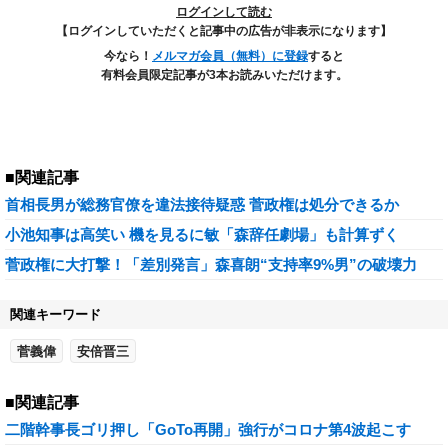
ログインして読む
【ログインしていただくと記事中の広告が非表示になります】
今なら！
メルマガ会員（無料）に登録
すると
有料会員限定記事が3本お読みいただけます。
■関連記事
首相長男が総務官僚を違法接待疑惑 菅政権は処分できるか
小池知事は高笑い 機を見るに敏「森辞任劇場」も計算ずく
菅政権に大打撃！「差別発言」森喜朗“支持率9%男”の破壊力
関連キーワード
菅義偉
安倍晋三
■関連記事
二階幹事長ゴリ押し「GoTo再開」強行がコロナ第4波起こす