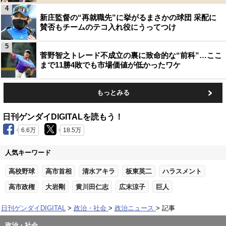
4
新庄監督の“再就職先”に挙がるまさかの球団 采配に
賛否もチームのテコ入れ役にうってつけ
5
菅野智之トレード不成立の裏に致命的な“前科”…ここ
まで11勝4敗でも市場価値が低かったワケ
もっとみる
日刊ゲンダイDIGITALを読もう！
6.6万
18.5万
人気キーワード
高校野球
高市首相
清水アキラ
板東英二
ハラスメント
高市政権
大岩剛
黄川田仁志
広末涼子
巨人
日刊ゲンダイDIGITAL
政治・社会
政治ニュース
記事
政治・社会