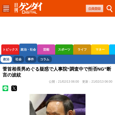
トピックス
政治・社会
芸能
スポーツ
ライフ
マネー
ボートレース
競輪
オートレース
政治
社会
事件
コラム
菅首相長男めぐる疑惑で人事院“調査中で拒否NG”断
言の波紋
公開：
21/02/13 06:00
更新：
21/02/13 06:00