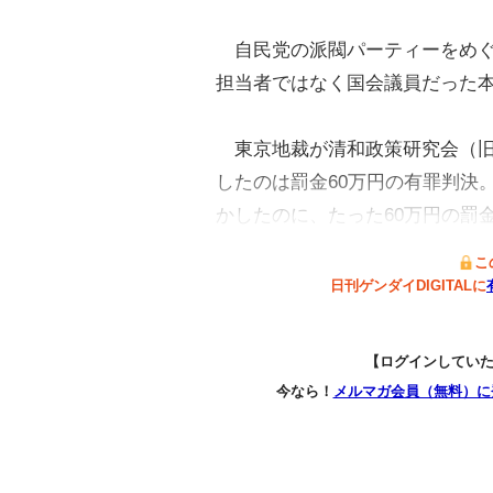
自民党の派閥パーティーをめぐ
担当者ではなく国会議員だった
東京地裁が清和政策研究会（旧
したのは罰金60万円の有罪判決
かしたのに、たった60万円の罰
こ
日刊ゲンダイDIGITALに
【ログインしてい
今なら！
メルマガ会員（無料）に