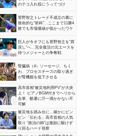
のテコ入れ役にうってつけ
菅野智之トレード不成立の裏に
致命的な“前科”…ここまで11勝4
敗でも市場価値が低かったワケ
巨人が今オフにも菅野智之を“買
戻し”へ…完全復活の元エースを
待つメジャーとの争奪戦
腎臓病（4）ソーセージ、ちく
わ、プロセスチーズの取り過ぎ
が腎機能を低下させる
高市首相“被災地利用PV”が大炎
上！ ピアノBGM付きでヘリから
合掌、酷暑に汗一滴かかない不
可解
被災地を踏み台に…確かにビン
ビン「伝わる」高市首相の人気
取り “政治の師”は激励に駆けず
り回るハード視察