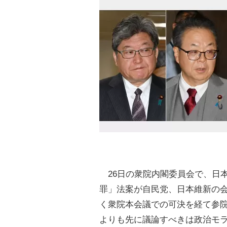
26日の衆院内閣委員会で、日
罪」法案が自民党、日本維新の
く衆院本会議での可決を経て参
よりも先に議論すべきは政治モ