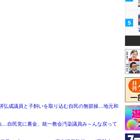
5
世耕弘成議員と子飼いを取り込む自民の無節操…地元和
れ…自民党に裏金、統一教会汚染議員み～んな戻って