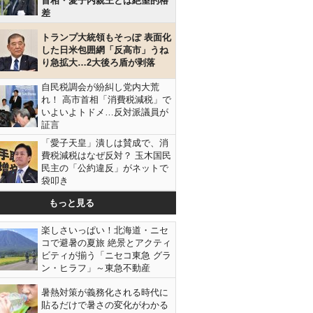
首相・愛子内親王とは絶望的格
差
トランプ大統領もそっぽ 表面化
した日米包囲網「反高市」うね
り急拡大…2大後ろ盾が剥落
自民税調会が紛糾し党内大荒
れ！ 高市首相「消費税減税」で
いよいよトドメ…反対派議員が
証言
「愛子天皇」潰しは賛成で、消
費税減税はなぜ反対？ 玉木国民
民主の「公約違反」がネットで
袋叩き
もっと見る
楽しさいっぱい！北海道・ニセ
コで避暑の夏旅 絶景とアクティ
ビティが揃う「ニセコ東急 グラ
ン・ヒラフ」～東急不動産
暑熱対策が義務化される時代に
貼るだけで暑さの変化がわかる