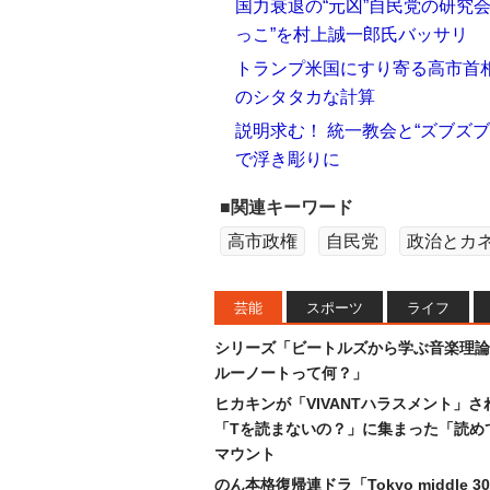
国力衰退の“元凶”自民党の研究
っこ”を村上誠一郎氏バッサリ
トランプ米国にすり寄る高市首相
のシタタカな計算
説明求む！ 統一教会と“ズブズブ
で浮き彫りに
■関連キーワード
高市政権
自民党
政治とカ
芸能
スポーツ
ライフ
シリーズ「ビートルズから学ぶ音楽理論
ルーノートって何？」
ヒカキンが「VIVANTハラスメント」さ
「Tを読まないの？」に集まった「読め
マウント
のん本格復帰連ドラ「Tokyo middle 