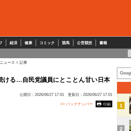
フ
経済
健康
コミック
競馬
公営競技
書籍
ニュース
記事
続ける…自民党議員にとことん甘い日本
公開日：
2026/06/27 17:01
更新日：
2026/06/27 17:01
>> バックナンバー
印刷
1
2