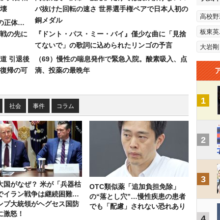
壊
バ抜けた回転の速さ 世界選手権ペアで日本人初の
高校野
銅メダル
”の正体…
板東英
合戦の先に
『ドント・パス・ミー・バイ』僅少な曲に「見捨
てないで」の歌詞に込められたリンゴの予言
大岩剛
道 引退後
（69）慢性の喘息発作で緊急入院。酸素吸入、点
復帰の可
滴、投薬の最晩年
1
社会
事件
コラム
2
3
大国がなぜ？ 米が「兵器枯
OTC類似薬「追加負担免除」
でイラン戦争は継続困難…
の“落とし穴”…慢性疾患の患者
ンプ大統領がヘグセス国防
でも「配慮」されない恐れあり
に激怒！
4