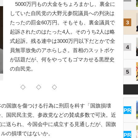
5000万円もの大金をちょろまかし、裏金に
していた自民党の大野元参院議員への判決は
3
たったの罰金60万円。そもそも、裏金議員で
起訴されたのはたった4人。そのうち2人は略
式起訴。残る連中は3000万円以下だとかで全
4
員無罪放免のアホらしさ。首相のスットボケ
が話題だが、何をやってもゴマカせる黒歴史
の自民党。
5
◇ ◇ ◇
本の国旗を傷つける行為に刑罰を科す「国旗損壊
PR
会、国民民主党、参政党などの賛成多数で可決。近
院に送られ、今国会中に成立する見通しだが、国旗
ラルの損壊ではないか。
PR