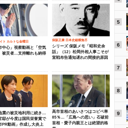
5
保阪正康 日本史縦横無尽
イト カルトな金曜日
6
シリーズ 保阪メモ「昭和史余
市中心」視察動画と「空気
話」（12）松岡外相人事こそが
」被災者…支持離れも納得
宣戦布告通知遅れの間接的原因
7
8
高市首相のあいさつはコピペ率
9
地震の被災地利用に続き…
85％…「広島への思い」石破前
官邸が今度は国民栄誉賞で
首相・愛子内親王とは絶望的格
市PR動画」作成し大炎上