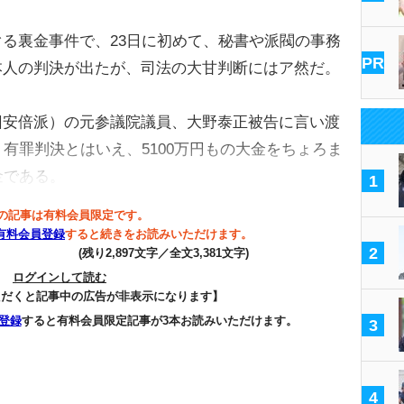
る裏金事件で、23日に初めて、秘書や派閥の事務
PR
本人の判決が出たが、司法の大甘判断にはア然だ。
安倍派）の元参議院議員、大野泰正被告に言い渡
。有罪判決とはいえ、5100万円もの大金をちょろま
金である。
1
の記事は有料会員限定です。
有料会員登録
すると続きをお読みいただけます。
2
(残り2,897文字／全文3,381文字)
ログインして読む
ただくと記事中の広告が非表示になります】
登録
すると有料会員限定記事が3本お読みいただけます。
3
4