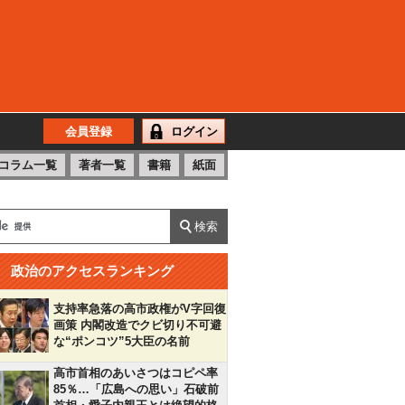
会員登録
ログイン
コラム一覧
著者一覧
書籍
紙面
政治のアクセスランキング
支持率急落の高市政権がV字回復
画策 内閣改造でクビ切り不可避
な“ポンコツ”5大臣の名前
高市首相のあいさつはコピペ率
85％…「広島への思い」石破前