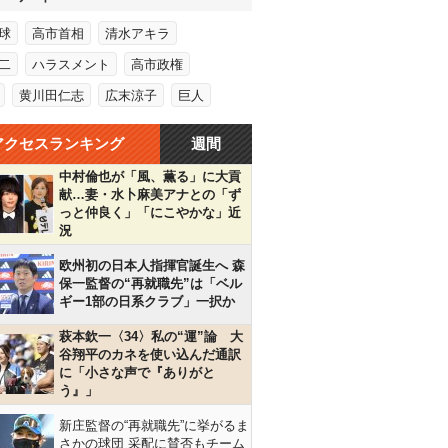
球
高市首相
清水アキラ
二
ハラスメント
高市政権
黄川田仁志
広末涼子
巨人
アクセスランキング
週間
中村倫也が「風、薫る」に大貢
献…妻・水卜麻美アナとの「ず
っと仲良く」「にこやかな」近
況
欧州初の日本人指揮官誕生へ 森
保一監督の“再就職先”は「ベル
ギー1部の日系クラブ」一択か
萩本欽一〈34〉私の“運”論 大
谷翔平のカネを使い込んだ通訳
に「小さな声で『ありがと
う』」
新庄監督の“再就職先”に挙がるま
さかの球団 采配に賛否もチーム