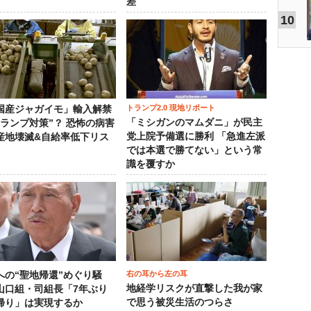
差
10
トランプ2.0 現地リポート
国産ジャガイモ」輸入解禁
「ミシガンのマムダニ」が民主
トランプ対策”？ 恐怖の病害
党上院予備選に勝利 「急進左派
産地壊滅&自給率低下リス
では本選で勝てない」という常
識を覆すか
右の耳から左の耳
への“聖地帰還”めぐり騒
地経学リスクが直撃した我が家
山口組・司組長「7年ぶり
で思う被災生活のつらさ
帰り」は実現するか