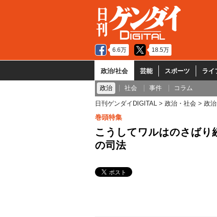
6.6万
18.5万
政治/社会
芸能
スポーツ
ライ
政治
社会
事件
コラム
日刊ゲンダイDIGITAL
政治・社会
政治
巻頭特集
こうしてワルはのさばり
の司法