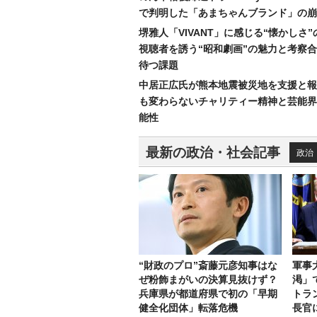
で判明した「あまちゃんブランド」の崩
堺雅人「VIVANT」に感じる“懐かしさ
視聴者を誘う“昭和劇画”の魅力と考察
待つ課題
中居正広氏が熊本地震被災地を支援と報
も変わらないチャリティー精神と芸能界
能性
最新の政治・社会記事
政治
“財政のプロ”斎藤元彦知事はな
軍事
ぜ粉飾まがいの決算見抜けず？
渇」
兵庫県が都道府県で初の「早期
トラ
健全化団体」転落危機
長官