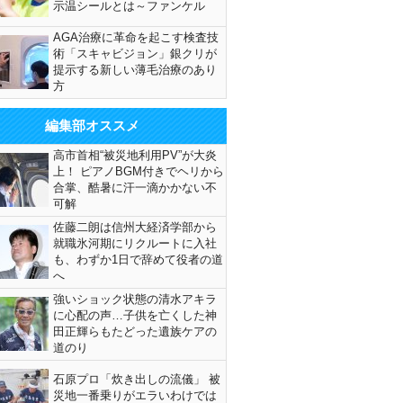
示温シールとは～ファンケル
AGA治療に革命を起こす検査技
術「スキャビジョン」銀クリが
提示する新しい薄毛治療のあり
方
編集部オススメ
高市首相“被災地利用PV”が大炎
上！ ピアノBGM付きでヘリから
合掌、酷暑に汗一滴かかない不
可解
佐藤二朗は信州大経済学部から
就職氷河期にリクルートに入社
も、わずか1日で辞めて役者の道
へ
強いショック状態の清水アキラ
に心配の声…子供を亡くした神
田正輝らもたどった遺族ケアの
道のり
石原プロ「炊き出しの流儀」 被
災地一番乗りがエラいわけでは