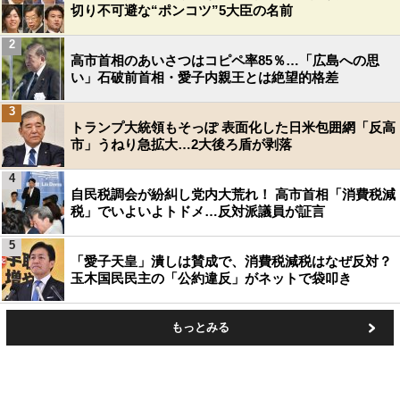
切り不可避な“ポンコツ”5大臣の名前
2
高市首相のあいさつはコピペ率85％…「広島への思
い」石破前首相・愛子内親王とは絶望的格差
3
トランプ大統領もそっぽ 表面化した日米包囲網「反高
市」うねり急拡大…2大後ろ盾が剥落
4
自民税調会が紛糾し党内大荒れ！ 高市首相「消費税減
税」でいよいよトドメ…反対派議員が証言
5
「愛子天皇」潰しは賛成で、消費税減税はなぜ反対？
玉木国民民主の「公約違反」がネットで袋叩き
もっとみる