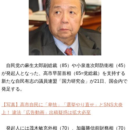
自民党の麻生太郎副総裁（85）や小泉進次郎防衛相（45）
が発起人となった、高市早苗首相（65=党総裁）を支持する
新たな自民有志の議員連盟「国力研究会」が21日、国会内で
発足する。
【写真】高市自民に「卑怯」「選挙やり直せ」とSNS大炎
上！ 違法「広告動画」出稿疑惑は拡大必至
発起人には茂木敏充外相（70）、加藤勝信前財務相（70）