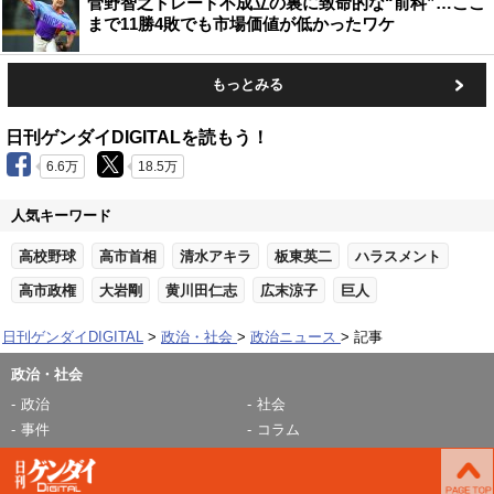
菅野智之トレード不成立の裏に致命的な“前科”…ここ
まで11勝4敗でも市場価値が低かったワケ
もっとみる
日刊ゲンダイDIGITALを読もう！
6.6万
18.5万
人気キーワード
高校野球
高市首相
清水アキラ
板東英二
ハラスメント
高市政権
大岩剛
黄川田仁志
広末涼子
巨人
日刊ゲンダイDIGITAL
政治・社会
政治ニュース
記事
政治・社会
政治
社会
事件
コラム