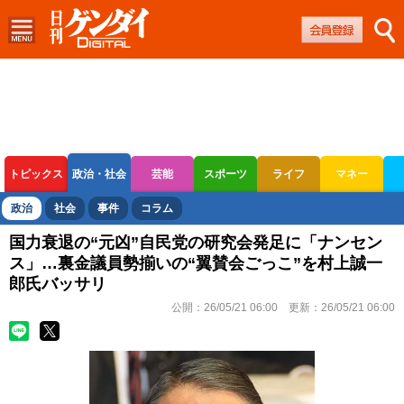
トピックス
政治・社会
芸能
スポーツ
ライフ
マネー
ボートレース
競輪
オートレース
政治
社会
事件
コラム
国力衰退の“元凶”自民党の研究会発足に「ナンセン
ス」…裏金議員勢揃いの“翼賛会ごっこ”を村上誠一
郎氏バッサリ
公開：
26/05/21 06:00
更新：
26/05/21 06:00