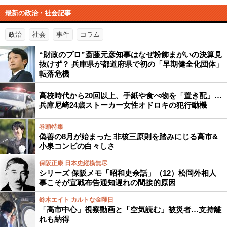
最新の政治・社会記事
政治
社会
事件
コラム
“財政のプロ”斎藤元彦知事はなぜ粉飾まがいの決算見
抜けず？ 兵庫県が都道府県で初の「早期健全化団体」
転落危機
高校時代から20回以上、手紙や食べ物を「置き配」…
兵庫尼崎24歳ストーカー女性オドロキの犯行動機
巻頭特集
偽善の8月が始まった 非核三原則を踏みにじる高市&
小泉コンビの白々しさ
保阪正康 日本史縦横無尽
シリーズ 保阪メモ「昭和史余話」（12）松岡外相人
事こそが宣戦布告通知遅れの間接的原因
鈴木エイト カルトな金曜日
「高市中心」視察動画と「空気読む」被災者…支持離
れも納得