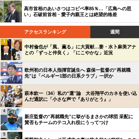
高市首相のあいさつはコピペ率85％…「広島への思
い」石破前首相・愛子内親王とは絶望的格差
アクセスランキング
週間
1
中村倫也が「風、薫る」に大貢献…妻・水卜麻美アナ
との「ずっと仲良く」「にこやかな」近況
2
欧州初の日本人指揮官誕生へ 森保一監督の“再就職
先”は「ベルギー1部の日系クラブ」一択か
3
萩本欽一〈34〉私の“運”論 大谷翔平のカネを使い込
んだ通訳に「小さな声で『ありがとう』」
4
新庄監督の“再就職先”に挙がるまさかの球団 采配に
賛否もチームのテコ入れ役にうってつけ
5