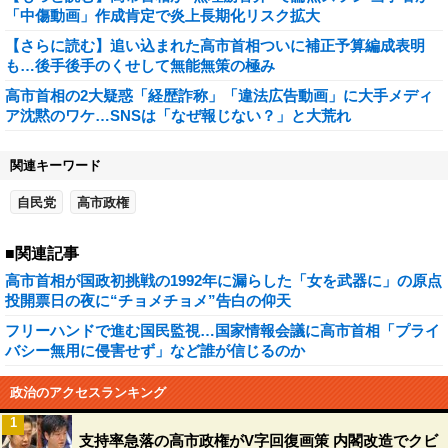
「中傷動画」作成肯定で炎上長期化リスク拡大
【さらに読む】追い込まれた高市首相ついに補正予算編成表明
も…後手後手のくせして無能無策の極み
高市首相の2大疑惑「経歴詐称」「違法広告動画」に大手メディ
ア沈黙のワケ…SNSは「なぜ報じない？」と大荒れ
関連キーワード
自民党
高市政権
■関連記事
高市首相が国政初挑戦の1992年に漏らした「女を武器に」の原点
投開票日の夜に“チョメチョメ”告白の仰天
フリーハンドで進む国民監視…国家情報会議に高市首相「プライ
バシー無用に侵害せず」など誰が信じるのか
政治のアクセスランキング
1
支持率急落の高市政権がV字回復画策 内閣改造でクビ