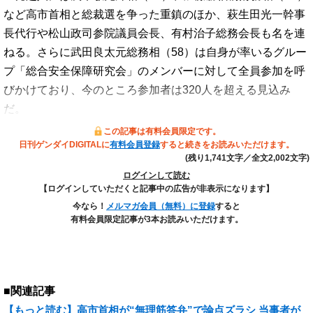
など高市首相と総裁選を争った重鎮のほか、萩生田光一幹事
長代行や松山政司参院議員会長、有村治子総務会長も名を連
ねる。さらに武田良太元総務相（58）は自身が率いるグルー
プ「総合安全保障研究会」のメンバーに対して全員参加を呼
びかけており、今のところ参加者は320人を超える見込み
だ。
この記事は有料会員限定です。
日刊ゲンダイDIGITALに
有料会員登録
すると続きをお読みいただけます。
(残り1,741文字／全文2,002文字)
ログインして読む
【ログインしていただくと記事中の広告が非表示になります】
今なら！
メルマガ会員（無料）に登録
すると
有料会員限定記事が3本お読みいただけます。
■関連記事
【もっと読む】高市首相が“無理筋答弁”で論点ズラシ 当事者が