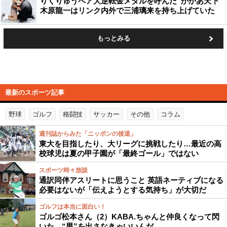
りくりゅうペア大逆転金メダルを呼んだ“かかあ天下”
木原龍一はリンク内外で三浦璃来を持ち上げていた
もっとみる
最新のスポーツ記事
野球
ゴルフ
格闘技
サッカー
その他
コラム
週刊誌からみた「ニッポンの後退」
東大を目指したり、大リーグに挑戦したり…最近の高
校球児は夏の甲子園が「最終ゴール」ではない
スポーツ時々放談
通訳同伴アスリートに思うこと 英語ネーティブになる
必要はないが「伝えようとする気持ち」が大切だ
ゴルフは本当に面白い！
ゴルゴ松本さん（2）KABA.ちゃんと仲良くなって閃
いた “男”を出さなきゃいいんだ