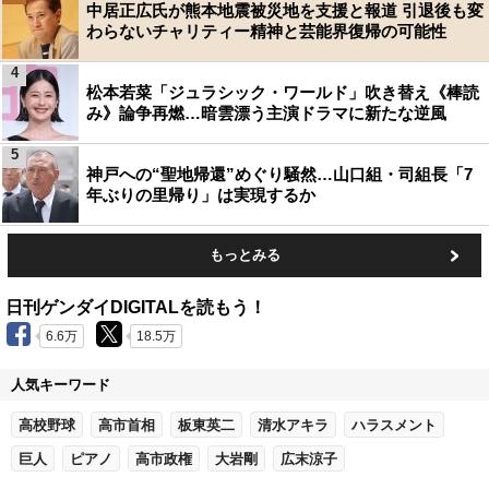
中居正広氏が熊本地震被災地を支援と報道 引退後も変
わらないチャリティー精神と芸能界復帰の可能性
4
松本若菜「ジュラシック・ワールド」吹き替え《棒読
み》論争再燃…暗雲漂う主演ドラマに新たな逆風
5
神戸への“聖地帰還”めぐり騒然…山口組・司組長「7
年ぶりの里帰り」は実現するか
もっとみる
日刊ゲンダイDIGITALを読もう！
6.6万
18.5万
人気キーワード
高校野球
高市首相
板東英二
清水アキラ
ハラスメント
巨人
ピアノ
高市政権
大岩剛
広末涼子