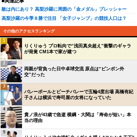
■関連記事
敵は内にあり？ 高梨沙羅に周囲の「金メダル」プレッシャー
高梨沙羅の今季８勝で注目 「女子ジャンプ」の競技人口は？
その他のアクセスランキング
1
りくりゅう プロ転向で“浅田真央超え”衝撃のギャラ
が発覚 CM1本で家が建つ
2
両親が背負った日中卓球交流 原点は“ピンポン外
交”だった
3
バレーボールとビーチバレーで五輪4度出場 高橋有紀
子さんは横浜で寿司屋の女将になっていた
4
貴ノ浪が43歳で急逝 横綱・大関は「寿命が短い」本
当の理由
5