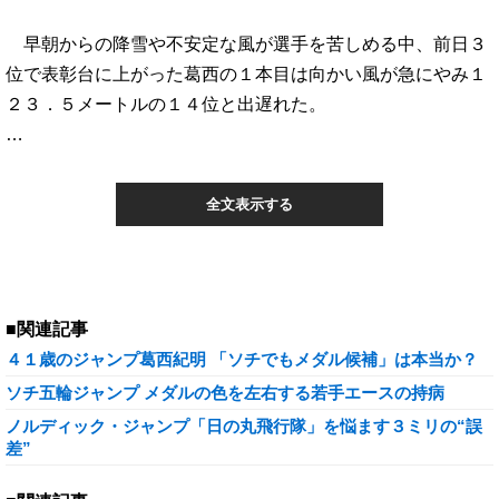
早朝からの降雪や不安定な風が選手を苦しめる中、前日３
位で表彰台に上がった葛西の１本目は向かい風が急にやみ１
２３．５メートルの１４位と出遅れた。
…
全文表示する
■関連記事
４１歳のジャンプ葛西紀明 「ソチでもメダル候補」は本当か？
ソチ五輪ジャンプ メダルの色を左右する若手エースの持病
ノルディック・ジャンプ「日の丸飛行隊」を悩ます３ミリの“誤
差”