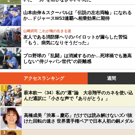
山本由伸＆スクーバルは「伝説の左右両輪」になれる
か…ドジャースWS3連覇へ相乗効果に期待
山﨑武司 これが俺の生きる道
友人である消防隊ヘリのパイロットが漏らした苦悩
「もう、病気になりそうだった」
プロ野球の「乱闘」は消滅するのか…死球禍でも激高
しない“侍ジャパン世代”の距離感
アクセスランキング
週間
1
萩本欽一〈34〉私の“運”論 大谷翔平のカネを使い込
んだ通訳に「小さな声で『ありがとう』」
2
高橋成美「渋幕→慶応」だけでは読み解けないズバ抜
けた回転の速さ 世界選手権ペアで日本人初の銅メダル
3