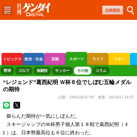
トピックス
政治・社会
芸能
スポーツ
ライフ
マネー
ボートレース
競輪
オートレース
野球
ゴルフ
格闘技
サッカー
その他
コラム
“レジェンド”葛西紀明 Ｗ杯６位でしぼむ五輪メダル
の期待
公開：
14/01/28 07:00
更新：
16/10/17 04:37
膨らんだ期待が一気にしぼんだ。
スキージャンプのＷ杯男子個人第１８戦で葛西紀明（４
１）は、日本勢最高位も６位に終わった。