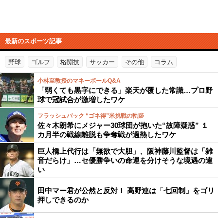
最新のスポーツ記事
野球
ゴルフ
格闘技
サッカー
その他
コラム
小林至教授のマネーボールQ&A
「弱くても黒字にできる」楽天が覆した常識…プロ野
球で冠試合が激増したワケ
フラッシュバック “ゴネ得”米挑戦の軌跡
佐々木朗希にメジャー30球団が抱いた“故障疑惑” １
カ月半の戦線離脱も争奪戦が過熱したワケ
巨人橋上代行は「無欲で大胆」、阪神藤川監督は「雑
音だらけ」…セ優勝争いの命運を分けそうな境遇の違
い
田中マー君が公然と反対！ 高野連は「七回制」をゴリ
押しできるのか