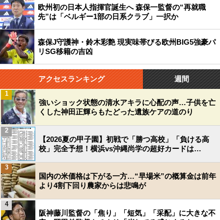
欧州初の日本人指揮官誕生へ 森保一監督の“再就職
先”は「ベルギー1部の日系クラブ」一択か
森保J守護神・鈴木彩艶 現実味帯びる欧州BIG5強豪パ
リSG移籍の吉凶
アクセスランキング
週間
1
強いショック状態の清水アキラに心配の声…子供を亡
くした神田正輝らもたどった遺族ケアの道のり
2
【2026夏の甲子園】初戦で「勝つ高校」「負ける高
校」完全予想！横浜vs沖縄尚学の超好カードは…
3
国内の米価格は下がる一方…“早場米”の概算金は前年
より4割下回り農家からは悲鳴が
4
阪神藤川監督の「焦り」「短気」「采配」に大きな不