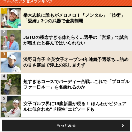
ゴルフのアクセスランキング
1
桑木志帆に誰もがメロメロ！「メンタル」「技術」
「愛嬌」3つの武器で全英制覇
2
JGTOの残念すぎる体たらく…選手の「営業」で試合
が増えたと喜んではいられない
3
渋野日向子 全英女子オープン4年連続予選落ち…詰め
の甘さ露呈で浮上の兆し見えず
4
短すぎるコースでバーディー合戦…これで「プロゴル
ファー日本一」を名乗れるのか
5
女子ゴルフ界に19歳新星が現る！ ほんわかビジュア
ルに似合わぬ“ド根性”エピソードも
もっとみる