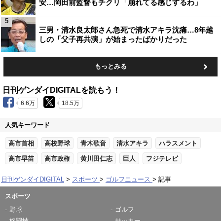
安…岡田前監督もチクリ「崩れてる感じするわ」
5
三男・清水良太郎さん急死で清水アキラ沈痛…8年越
しの「父子再共演」が始まったばかりだった
もっとみる
日刊ゲンダイDIGITALを読もう！
6.6万
18.5万
人気キーワード
高市首相
高校野球
青木歌音
清水アキラ
ハラスメント
高市早苗
高市政権
黄川田仁志
巨人
フジテレビ
日刊ゲンダイDIGITAL
スポーツ
ゴルフニュース
記事
スポーツ
野球
ゴルフ
格闘技
サッカー