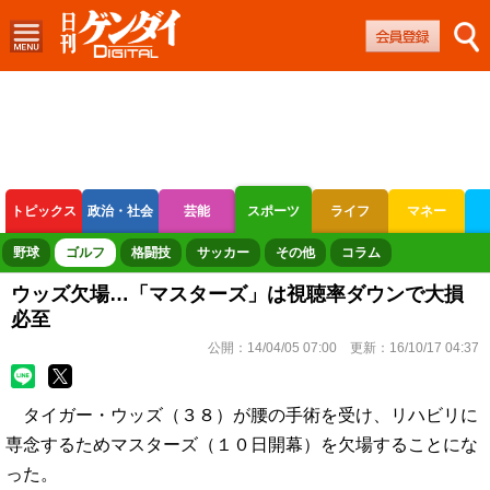
トピックス
政治・社会
芸能
スポーツ
ライフ
マネー
ボートレース
競輪
オートレース
野球
ゴルフ
格闘技
サッカー
その他
コラム
ウッズ欠場…「マスターズ」は視聴率ダウンで大損
必至
公開：
14/04/05 07:00
更新：
16/10/17 04:37
タイガー・ウッズ（３８）が腰の手術を受け、リハビリに
専念するためマスターズ（１０日開幕）を欠場することにな
った。