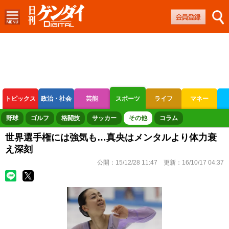
トピックス
政治・社会
芸能
スポーツ
ライフ
マネー
ボートレース
競輪
オートレース
野球
ゴルフ
格闘技
サッカー
その他
コラム
世界選手権には強気も…真央はメンタルより体力衰
え深刻
公開：
15/12/28 11:47
更新：
16/10/17 04:37