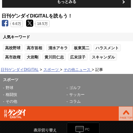
もっとみる
日刊ゲンダイDIGITALを読もう！
6.6万
18.5万
人気キーワード
高校野球
高市首相
清水アキラ
板東英二
ハラスメント
高市政権
大岩剛
黄川田仁志
広末涼子
スキャンダル
日刊ゲンダイDIGITAL
スポーツ
その他ニュース
記事
スポーツ
野球
ゴルフ
格闘技
サッカー
その他
コラム
表示切り替え