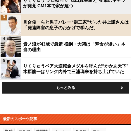
りくりゅう プロ転向で“浅田真央超え”衝撃のギャラ
が発覚 CM1本で家が建つ
3
川合俊一らと男子バレー“御三家”だった井上謙さんは
「発達障害の息子のおかげで学んだ」
4
貴ノ浪が43歳で急逝 横綱・大関は「寿命が短い」本
当の理由
5
りくりゅうペア大逆転金メダルを呼んだ“かかあ天下”
木原龍一はリンク内外で三浦璃来を持ち上げていた
もっとみる
最新のスポーツ記事