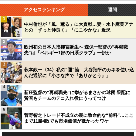
アクセスランキング
週間
1
中村倫也が「風、薫る」に大貢献…妻・水卜麻美アナ
との「ずっと仲良く」「にこやかな」近況
2
欧州初の日本人指揮官誕生へ 森保一監督の“再就職
先”は「ベルギー1部の日系クラブ」一択か
3
萩本欽一〈34〉私の“運”論 大谷翔平のカネを使い込
んだ通訳に「小さな声で『ありがとう』」
4
新庄監督の“再就職先”に挙がるまさかの球団 采配に
賛否もチームのテコ入れ役にうってつけ
5
菅野智之トレード不成立の裏に致命的な“前科”…ここ
まで11勝4敗でも市場価値が低かったワケ