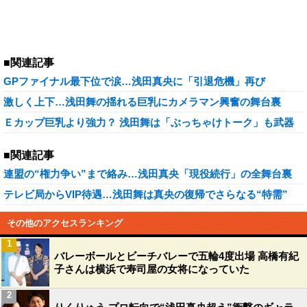
■関連記事
GPファイナル最下位で涙…浅田真央に「引退危機」再び
激しく上下…浅田舞の揺れる巨乳にカメラマン興奮の舞台裏
Ｅカップ巨乳より強力？ 浅田舞は「ぶっちゃけトーク」も武器
■関連記事
連盟の“権力争い”まで絡み…浅田真央「現役続行」の全舞台裏
テレビ局からVIP待遇…浅田舞は真央の復帰でさらなる“特需”
その他のアクセスランキング
1
バレーボールとビーチバレーで五輪4度出場 高橋有紀
子さんは横浜で寿司屋の女将になっていた
2