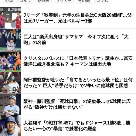
野球
ゴルフ
格闘技
サッカー
その他
コラム
Jリーグ「秋春制」元年の注目株はC大阪20歳MF…父
は元Jリーガー、兄はベルギー1部
巨人は“楽天出身組”サマサマ…今オフ次に狙う「大
砲」の名前
クリスタルパレスに「日本代表トリオ」誕生か…冨安
健洋に続き板倉滉も？ キーマンは鎌田大地
阿部前監督が吐いた「育てるといったら最下位」は何
だった？ 巨人“若手だらけ”でV争いに他球団も困惑
阪神・藤川監督「死球口撃」の逆効果…セ5球団に広
がる“阪神だけは勝たせない”
大谷翔平「9戦打率.457」でもドジャース1勝8敗…勝
ちたい一心の“暴走”で膝悪化の懸念