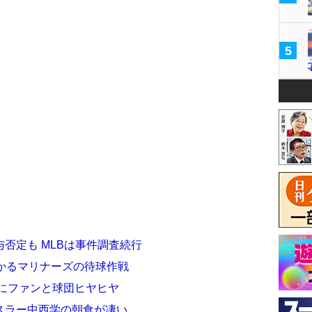
5
否定も MLBは事件調査続行
だかるマリナーズの待球作戦
谷にファンと球団ヒヤヒヤ
スラー中西学の朝食が凄い