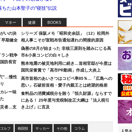
ちた山本聖子の“寝技”伝説
マネー
健康
BOOKS
まがいの決
シリーズ 保阪メモ「昭和史余話」（12）松岡外
「早期健全
相人事こそが宣戦布告通知遅れの間接的原因
偽善の8月が始まった 非核三原則を踏みにじる高
イラン戦争
市&小泉コンビの白々しさ
国防長官
熊本地震の被災地利用に続き…首相官邸が今度は
国民栄誉賞で「高市PR動画」作成し大炎上
穴”…慢性
高市首相のあいさつはコピペ率85％…「広島への
り
思い」石破前首相・愛子内親王とは絶望的格差
カレー味
食料品の消費減税分を賄う「恒久財源」ならすで
た
にある！ 25年度与党税制改正大綱は「法人税引
災者…支
き上げ」に言及
ゴルフ
格闘技
サッカー
その他
コラム
人気