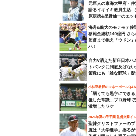
元巨人の東海大甲府・仲
語るイキイキ教員生活…
原辰徳&星野仙一のエッ
海舟&航大のモテモテ佐
移籍金総額140億円 さ
監督まで抱え「ウドン」
ハ！
自力V消えた新庄日本ハ
トバンクに到底及ばない
策数にも「雑な野球」歴
小林至教授のマネーボールQ&A
「弱くても黒字にできる
覆した常識…プロ野球で
激増したワケ
2026年夏の甲子園 監督突撃イ
聖隷クリストファーのプ
腕は「大学進学」揺るが