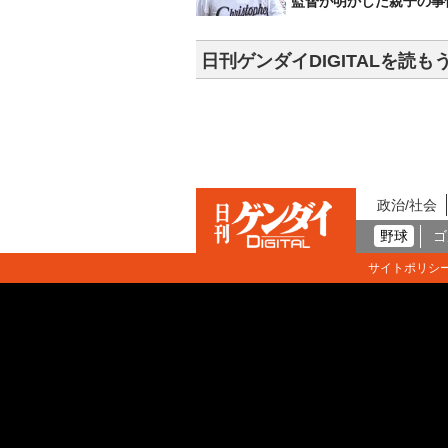
監督が明かした親子の事
日刊ゲンダイDIGITALを読も
政治/社会
野球
ゴ
サイトポリシ