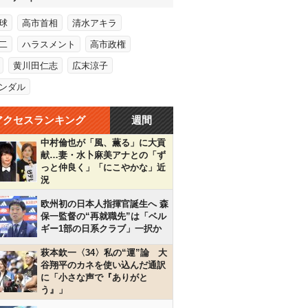
球
高市首相
清水アキラ
二
ハラスメント
高市政権
黄川田仁志
広末涼子
ンダル
アクセスランキング
週間
中村倫也が「風、薫る」に大貢
献…妻・水卜麻美アナとの「ず
っと仲良く」「にこやかな」近
況
欧州初の日本人指揮官誕生へ 森
保一監督の“再就職先”は「ベル
ギー1部の日系クラブ」一択か
萩本欽一〈34〉私の“運”論 大
谷翔平のカネを使い込んだ通訳
に「小さな声で『ありがと
う』」