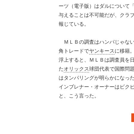
ーツ（電子版）はダルについて
与えることは不可能だが、クラ
報じている。
ＭＬＢの調査はハンパじゃない
角トレードで
ヤンキース
に移籍
浮上すると、ＭＬＢは調査員を
た
オリックス
球団代表で国際問
はタンパリングが明らかになっ
インブレナー・オーナーはビク
と、こう言った。