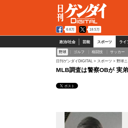
6.6万
18.5万
政治/社会
芸能
スポーツ
ライ
野球
ゴルフ
格闘技
サッカー
日刊ゲンダイDIGITAL
スポーツ
野球ニ
MLB調査は警察OBが 