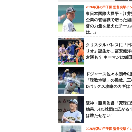
2026年夏の甲子園 監督突撃イ
東日本国際大昌平・江井
企業の管理職で培った組
督の力量を超えたチーム
は…」
クリスタルパレスに「日
リオ」誕生か…冨安健洋
倉滉も？ キーマンは鎌
ドジャース佐々木朗希6
「球数地獄」の難敵…三
Dバックス攻略のカギは
阪神・藤川監督「死球口
効果…セ5球団に広がる
は勝たせない”
2026年夏の甲子園 監督突撃イ