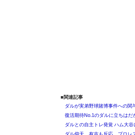
■関連記事
ダルが実弟野球賭博事件への関与
復活期待No.1のダルに立ちは
ダルとの自主トレ発覚 ハム大
ダル仰天、有吉も反応…プロレ