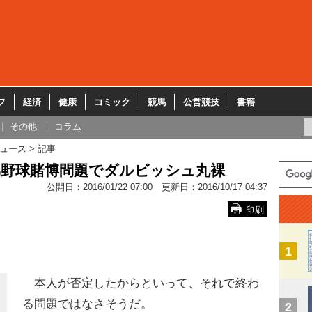
フ
経済
健康
コミック
競馬
公営競技
書籍
その他
コラム
ュース
記事
実弟野球賭博問題でダルビッシュ丸裸
公開日：
2016/01/22 07:00
更新日：
2016/10/17 04:37
印刷
1
本人が否定したからといって、それで終わ
る問題ではなさそうだ。
2