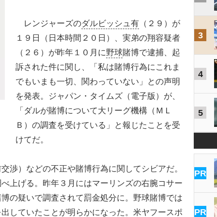
レンジャーズの
ダルビッシュ有
（２９）が
3
１９日（日本時間２０日）、実弟の翔容疑者
（２６）が昨年１０月に
野球
賭博で逮捕、起
訴された件に関し、「私は賭博行為にこれま
4
でもいまも一切、関わっていない」との声明
を発表。ジャパン・タイムズ（電子版）が、
「ダルが賭博について大リーグ機構（ＭＬ
5
Ｂ）の調査を受けている」と報じたことを受
けてだ。
交渉）などの不正や賭博行為に関してシビアだ。
PR
調べ上げる。昨年３月にはマーリンズの右腕コサー
賭博の疑いで調査されて罰金処分に。野球賭博では
PR
を出していたことが明らかになった。米ヤフースポ