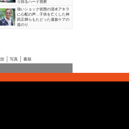
り回るハード視察
強いショック状態の清水アキラ
に心配の声…子供を亡くした神
田正輝らもたどった遺族ケアの
道のり
競技
写真
書籍