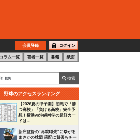
会員登録
ログイン
コラム一覧
著者一覧
書籍
紙面
野球のアクセスランキング
【2026夏の甲子園】初戦で「勝
つ高校」「負ける高校」完全予
想！横浜vs沖縄尚学の超好カー
ドは…
新庄監督の“再就職先”に挙がる
まさかの球団 采配に賛否もチー