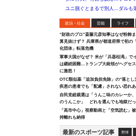
ユニ脱ぐとまるで別人…ダルも落
政治・社会
芸能
ライフ
“財政のプロ”斎藤元彦知事はなぜ粉飾
算見抜けず？ 兵庫県が都道府県で初の
化団体」転落危機
軍事大国がなぜ？ 米が「兵器枯渇」で
は継続困難…トランプ大統領がヘグセス
に激怒！
OTC類似薬「追加負担免除」の“落とし
疾患の患者でも「配慮」されない恐れあ
自民党総裁選は「うんこ味のカレーか、
のうんこか」 どれを選んでも地獄だっ
「高市中心」視察動画と「空気読む」被
持離れも納得
最新のスポーツ記事
野球