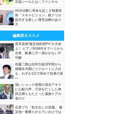
示温シールとは～ファンケル
AGA治療に革命を起こす検査技
術「スキャビジョン」銀クリが
提示する新しい薄毛治療のあり
方
編集部オススメ
高市首相“被災地利用PV”が大炎
上！ ピアノBGM付きでヘリから
合掌、酷暑に汗一滴かかない不
可解
佐藤二朗は信州大経済学部から
就職氷河期にリクルートに入社
も、わずか1日で辞めて役者の道
へ
強いショック状態の清水アキラ
に心配の声…子供を亡くした神
田正輝らもたどった遺族ケアの
道のり
石原プロ「炊き出しの流儀」 被
災地一番乗りがエラいわけでは