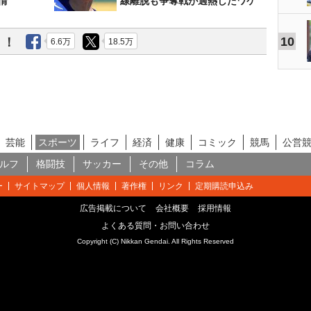
情
線離脱も争奪戦が過熱したワケ
10
う！
6.6万
18.5万
芸能
スポーツ
ライフ
経済
健康
コミック
競馬
公営
ルフ
格闘技
サッカー
その他
コラム
ー
サイトマップ
個人情報
著作権
リンク
定期購読申込み
広告掲載について
会社概要
採用情報
よくある質問・お問い合わせ
Copyright (C) Nikkan Gendai. All Rights Reserved