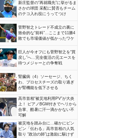
新庄監督の“再就職先”に挙がるま
さかの球団 采配に賛否もチーム
のテコ入れ役にうってつけ
菅野智之トレード不成立の裏に
致命的な“前科”…ここまで11勝4
敗でも市場価値が低かったワケ
巨人が今オフにも菅野智之を“買
戻し”へ…完全復活の元エースを
待つメジャーとの争奪戦
腎臓病（4）ソーセージ、ちく
わ、プロセスチーズの取り過ぎ
が腎機能を低下させる
高市首相“被災地利用PV”が大炎
上！ ピアノBGM付きでヘリから
合掌、酷暑に汗一滴かかない不
可解
被災地を踏み台に…確かにビン
ビン「伝わる」高市首相の人気
取り “政治の師”は激励に駆けず