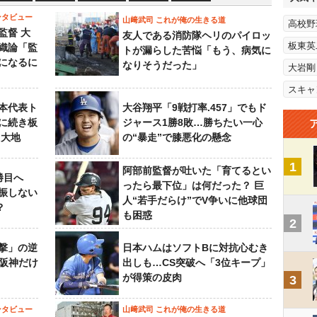
ンタビュー
山﨑武司 これが俺の生きる道
高校野
監督 大
友人である消防隊ヘリのパイロッ
板東英
織論「監
トが漏らした苦悩「もう、病気に
になるに
なりそうだった」
大岩剛
スキャ
本代表ト
大谷翔平「9戦打率.457」でもド
に続き板
ジャース1勝8敗…勝ちたい一心
田大地
の“暴走”で膝悪化の懸念
1
阿部前監督が吐いた「育てるとい
勝目へ
ったら最下位」は何だった？ 巨
振しない
人“若手だらけ”でV争いに他球団
？
も困惑
2
撃」の逆
日本ハムはソフトBに対抗心むき
“阪神だけ
出しも…CS突破へ「3位キープ」
が得策の皮肉
3
ンタビュー
山﨑武司 これが俺の生きる道