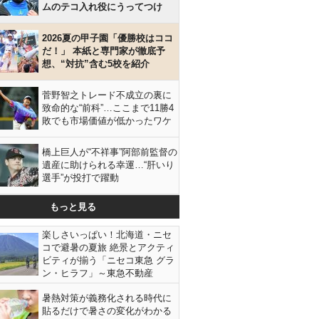
ムのテコ入れ役にうってつけ
2026夏の甲子園「優勝校はココ
だ！」 本紙と専門家が徹底予
想、“対抗”含む5校を紹介
菅野智之トレード不成立の裏に
致命的な“前科”…ここまで11勝4
敗でも市場価値が低かったワケ
橋上巨人が“不祥事”阿部前監督の
遺産に助けられる幸運…“肝いり
選手”が投打で躍動
もっと見る
楽しさいっぱい！北海道・ニセ
コで避暑の夏旅 絶景とアクティ
ビティが揃う「ニセコ東急 グラ
ン・ヒラフ」～東急不動産
暑熱対策が義務化される時代に
貼るだけで暑さの変化がわかる