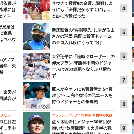
沢監督が
サウナで震度6の余震…避難しよ
4
指導には
うにも「全裸だからすぐには…」
センス
と妙に冷静だった
野兄弟は
新庄監督の“再就職先”に挙がるま
5
らに森保一
さかの球団 采配に賛否もチーム
はウハウ
のテコ入れ役にうってつけ
6
大谷翔平に「臨時クローザー」の
ムがソフ
仰天プラン 守護神不調のドジャ
当然…失
ースはWS3連覇へなりふり構わ
然
ず
7
巨人が今オフにも菅野智之を“買
」楽天が
戻し”へ…完全復活の元エースを
冠試合が
待つメジャーとの争奪戦
8
ンタビュー
フラッシュバック “ゴネ得”米挑戦の軌跡
ロ注目左
佐々木朗希にメジャー30球団が
9
ず…田中
抱いた“故障疑惑” １カ月半の戦