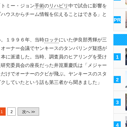
「トミー・ジョン
手術
の
リハビリ
中で試合に影響を
ブハウスからチーム情報を伝えることはできる」と
PR
。１９９６年、当時
ロッテ
にいた伊良部秀輝が三
。オーナー会議でヤンキースのタンパリング疑惑が
日本に派遣した。当時、調査員のヒアリングを受け
1
題研究委員会の座長だった井箟重慶氏は「メジャー
ただけでオーナーのクビが飛ぶ。ヤンキースのスタ
2
ビクしていたという話も第三者から聞きました」
3
1
2
次へ
>>
4