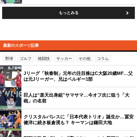
もっとみる
最新のスポーツ記事
野球
ゴルフ
格闘技
サッカー
その他
コラム
Jリーグ「秋春制」元年の注目株はC大阪20歳MF…父
は元Jリーガー、兄はベルギー1部
巨人は“楽天出身組”サマサマ…今オフ次に狙う「大
砲」の名前
クリスタルパレスに「日本代表トリオ」誕生か…冨安
健洋に続き板倉滉も？ キーマンは鎌田大地