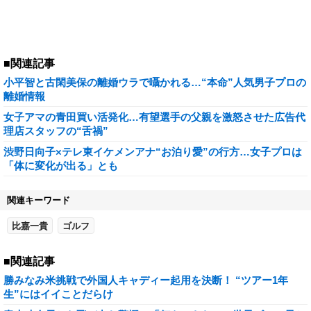
■関連記事
小平智と古閑美保の離婚ウラで囁かれる…“本命”人気男子プロの
離婚情報
女子アマの青田買い活発化…有望選手の父親を激怒させた広告代
理店スタッフの“舌禍”
渋野日向子×テレ東イケメンアナ“お泊り愛”の行方…女子プロは
「体に変化が出る」とも
関連キーワード
比嘉一貴
ゴルフ
■関連記事
勝みなみ米挑戦で外国人キャディー起用を決断！ “ツアー1年
生”にはイイことだらけ