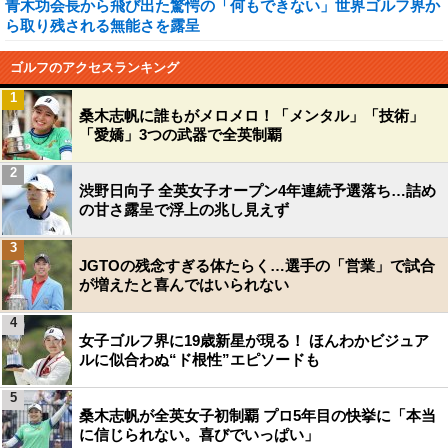
青木功会長から飛び出た驚愕の「何もできない」世界ゴルフ界か
ら取り残される無能さを露呈
ゴルフのアクセスランキング
1
桑木志帆に誰もがメロメロ！「メンタル」「技術」
「愛嬌」3つの武器で全英制覇
2
渋野日向子 全英女子オープン4年連続予選落ち…詰め
の甘さ露呈で浮上の兆し見えず
3
JGTOの残念すぎる体たらく…選手の「営業」で試合
が増えたと喜んではいられない
4
女子ゴルフ界に19歳新星が現る！ ほんわかビジュア
ルに似合わぬ“ド根性”エピソードも
5
桑木志帆が全英女子初制覇 プロ5年目の快挙に「本当
に信じられない。喜びでいっぱい」