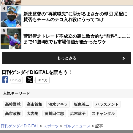
4
新庄監督の“再就職先”に挙がるまさかの球団 采配に
賛否もチームのテコ入れ役にうってつけ
5
菅野智之トレード不成立の裏に致命的な“前科”…ここ
まで11勝4敗でも市場価値が低かったワケ
もっとみる
日刊ゲンダイDIGITALを読もう！
6.6万
18.5万
人気キーワード
高校野球
高市首相
清水アキラ
板東英二
ハラスメント
高市政権
大岩剛
黄川田仁志
広末涼子
スキャンダル
日刊ゲンダイDIGITAL
スポーツ
ゴルフニュース
記事