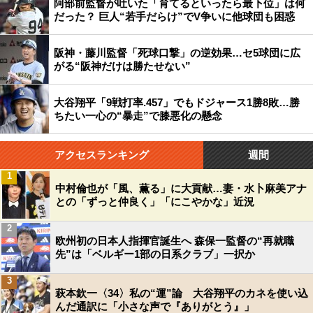
阿部前監督が吐いた「育てるといったら最下位」は何
だった？ 巨人“若手だらけ”でV争いに他球団も困惑
阪神・藤川監督「死球口撃」の逆効果…セ5球団に広
がる“阪神だけは勝たせない”
大谷翔平「9戦打率.457」でもドジャース1勝8敗…勝
ちたい一心の“暴走”で膝悪化の懸念
アクセスランキング
週間
1
中村倫也が「風、薫る」に大貢献…妻・水卜麻美アナ
との「ずっと仲良く」「にこやかな」近況
2
欧州初の日本人指揮官誕生へ 森保一監督の“再就職
先”は「ベルギー1部の日系クラブ」一択か
3
萩本欽一〈34〉私の“運”論 大谷翔平のカネを使い込
んだ通訳に「小さな声で『ありがとう』」