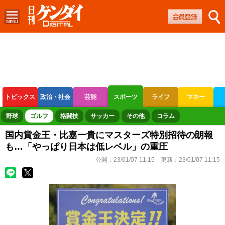
トピックス
政治・社会
芸能
スポーツ
ライフ
マネー
ボートレース
競輪
オートレース
野球
ゴルフ
格闘技
サッカー
その他
コラム
国内賞金王・比嘉一貴にマスターズ特別招待の朗報
も…「やっぱり日本は低レベル」の重圧
公開：
23/01/07 11:15
更新：
23/01/07 11:15