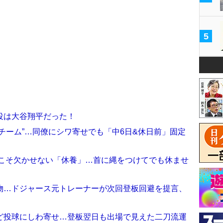
5
役は大谷翔平だった！
チーム”…同僚にシワ寄せでも「中6日&休日前」固定
らこそ欠かせない「休養」…首に縄をつけてでも休ませ
物…ドジャース元トレーナーが次回登板回避を提言、
ど投球にしわ寄せ…登板翌日も出場で見えた二刀流運