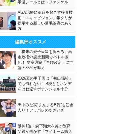
示温シールとは～ファンケル
AGA治療に革命を起こす検査技
術「スキャビジョン」銀クリが
提示する新しい薄毛治療のあり
方
編集部オススメ
「将来の愛子天皇を認めろ」高
市政権vs読売新聞でバトル激
化！ 皇室典範「再び改定」に世
論の85％が味方
2026夏の甲子園は「初出場校」
でも侮れない！ 4校ともハンデ
をはね返すポテンシャル十分
田中みな実“まんまるE乳”も筋金
入り！アッパレのあざとさ
阪神1位・森下翔太を英才教育
父親が明かす「マイホーム購入