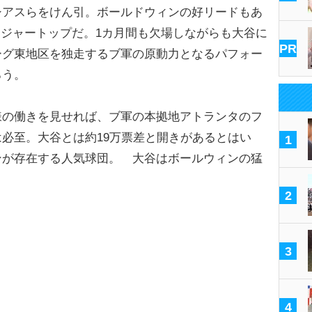
シアスらをけん引。ボールドウィンの好リードもあ
はメジャートップだ。1カ月間も欠場しながらも大谷に
PR
ーグ東地区を独走するブ軍の原動力となるパフォー
ろう。
の働きを見せれば、ブ軍の本拠地アトランタのフ
必至。大谷とは約19万票差と開きがあるとはい
1
ンが存在する人気球団。 大谷はボールウィンの猛
2
3
4