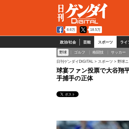
6.6万
18.5万
政治/社会
芸能
スポーツ
ライ
野球
ゴルフ
格闘技
サッカー
日刊ゲンダイDIGITAL
スポーツ
野球ニ
球宴ファン投票で大谷翔
手捕手の正体