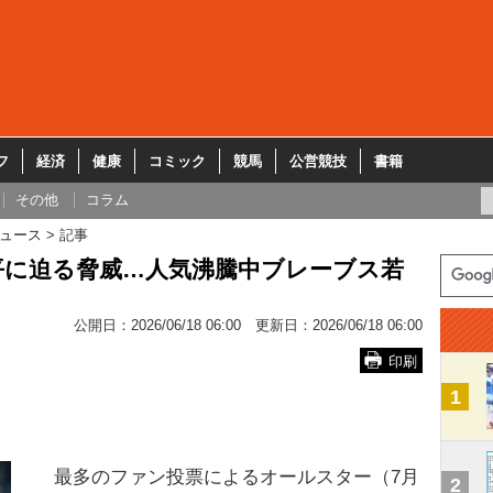
フ
経済
健康
コミック
競馬
公営競技
書籍
その他
コラム
ュース
記事
平に迫る脅威…人気沸騰中ブレーブス若
公開日：
2026/06/18 06:00
更新日：
2026/06/18 06:00
印刷
1
最多のファン投票によるオールスター（7月
2