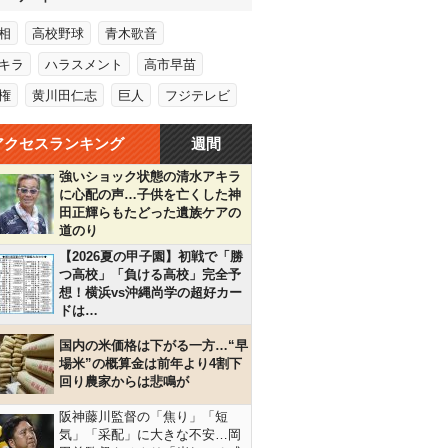
相
高校野球
青木歌音
キラ
ハラスメント
高市早苗
権
黄川田仁志
巨人
フジテレビ
アクセスランキング
週間
強いショック状態の清水アキラ
に心配の声…子供を亡くした神
田正輝らもたどった遺族ケアの
道のり
【2026夏の甲子園】初戦で「勝
つ高校」「負ける高校」完全予
想！横浜vs沖縄尚学の超好カー
ドは…
国内の米価格は下がる一方…“早
場米”の概算金は前年より4割下
回り農家からは悲鳴が
阪神藤川監督の「焦り」「短
気」「采配」に大きな不安…岡