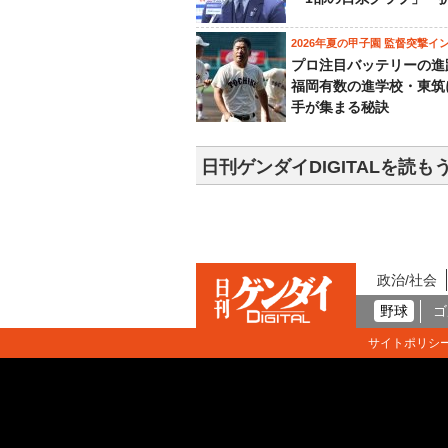
2026年夏の甲子園 監督突撃イ
プロ注目バッテリーの進
福岡有数の進学校・東筑
手が集まる秘訣
日刊ゲンダイDIGITALを読も
政治/社会
野球
ゴ
サイトポリシ