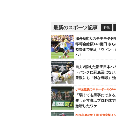
最新のスポーツ記事
野球
海舟&航大のモテモテ佐
移籍金総額140億円 さ
監督まで抱え「ウドン」
ハ！
自力V消えた新庄日本ハ
トバンクに到底及ばない
策数にも「雑な野球」歴
小林至教授のマネーボールQ&A
「弱くても黒字にできる
覆した常識…プロ野球で
激増したワケ
2026年夏の甲子園 監督突撃イ