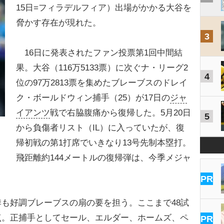
15日=フィラデルフィア）出場がかかる大谷を
脅かす存在が現れた。
3
16日に発表されたファン投票第1回中間結
果。大谷（116万5133票）に次ぐナ・リーグ2
4
位の97万2813票を集めたブレーブスのドレイ
ク・ボールドウィン捕手（25）が17日の
ジャ
イアンツ
戦で右脇腹痛から復帰した。5月20日
5
から負傷者リスト（IL）に入っていたが、復
帰初戦の第1打席でいきなり13号先制本塁打。
飛距離約144メートルの復帰弾は、今季メジャ
PR
も好調ブレーブスの扇の要を担う。ここまで48試
8打点。正捕手としてセール、エルダー、ホームズ、ペ
PR