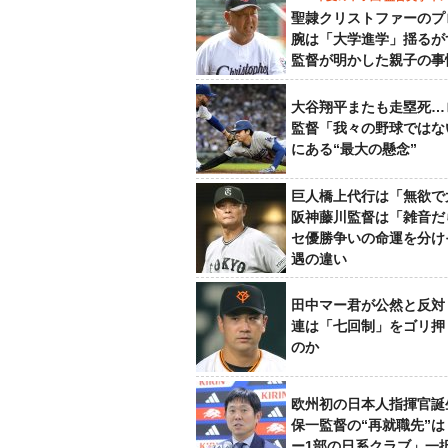
聖隷クリストファーのプ
腕は「大学進学」揺るが
監督が明かした親子の事
大谷翔平またも走塁死…
監督「我々の野球ではな
にある“最大の懸念”
巨人橋上代行は「無欲で
阪神藤川監督は「雑音だ
セ優勝争いの命運を分け
遇の違い
田中マー君が公然と反対
連は「七回制」をゴリ押
のか
欧州初の日本人指揮官誕
保一監督の“再就職先”
ー1部の日系クラブ」一