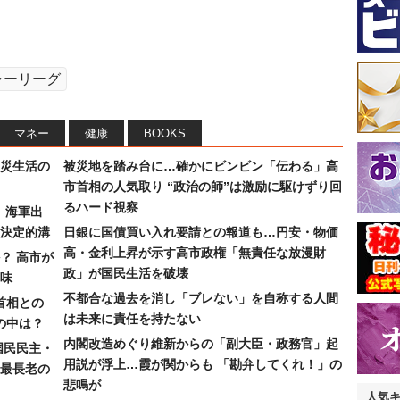
ャーリーグ
マネー
健康
BOOKS
災生活の
被災地を踏み台に…確かにビンビン「伝わる」高
市首相の人気取り “政治の師”は激励に駆けずり回
るハード視察
）海軍出
決定的溝
日銀に国債買い入れ要請との報道も…円安・物価
高・金利上昇が示す高市政権「無責任な放漫財
？ 高市が
政」が国民生活を破壊
味
不都合な過去を消し「ブレない」を自称する人間
首相との
は未来に責任を持たない
の中は？
内閣改造めぐり維新からの「副大臣・政務官」起
国民民主・
用説が浮上…霞が関からも 「勘弁してくれ！」の
最長老の
悲鳴が
人気