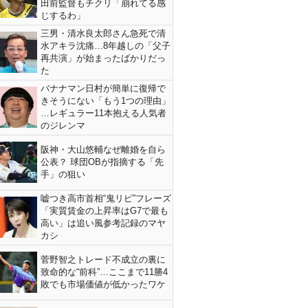
田前監督もチクリ「崩れてる感
じするわ」
三男・清水良太郎さん急死で清
水アキラ沈痛…8年越しの「父子
再共演」が始まったばかりだっ
た
バナナマン日村が簡単に復帰で
きそうにない「もう1つの理由」
…レギュラー11本抱える人気者
のジレンマ
阪神・大山悠輔なぜ離婚を自ら
公表？ 球団OBが指摘する「先
手」の狙い
嘘つき高市首相“鬼リピ”フレーズ
「実質賃金の上昇率はG7で最も
高い」は追い風参考記録のマヤ
カシ
菅野智之トレード不成立の裏に
致命的な“前科”…ここまで11勝4
敗でも市場価値が低かったワケ