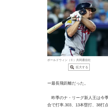
ボールドウィン（Ｃ）共同通信社
拡大する
ー最長飛距離だった。
昨季のナ・リーグ新人王は今季
合で打率.303、13本塁打、3