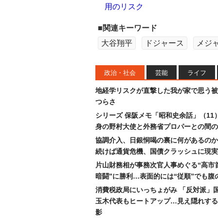
用のリスク
■関連キーワード
大谷翔平
ドジャース
メジ
政治・社会
芸能
ライフ
地経学リスクが直撃した我が家で思う被
つらさ
シリーズ 保阪メモ「昭和史余話」（11
身の野村大使と外務省プロパーとの間の
協調介入、日銀恫喝の裏に何があるのか
続けば通貨危機、国債クラッシュに現実
片山財務相が事務次官人事めぐる“高市
暗闘”に勝利…表面的には“従順”でも腹
消費税政局にいっちょがみ 「反対派」
玉木代表もヒートアップ…見え隠れする
影