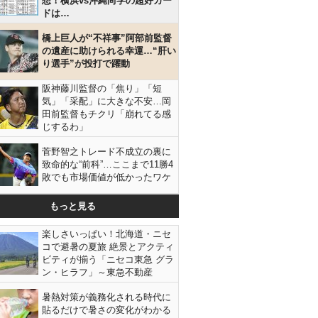
想！横浜vs沖縄尚学の超好カー
ドは…
橋上巨人が“不祥事”阿部前監督
の遺産に助けられる幸運…“肝い
り選手”が投打で躍動
阪神藤川監督の「焦り」「短
気」「采配」に大きな不安…岡
田前監督もチクリ「崩れてる感
じするわ」
菅野智之トレード不成立の裏に
致命的な“前科”…ここまで11勝4
敗でも市場価値が低かったワケ
もっと見る
楽しさいっぱい！北海道・ニセ
コで避暑の夏旅 絶景とアクティ
ビティが揃う「ニセコ東急 グラ
ン・ヒラフ」～東急不動産
暑熱対策が義務化される時代に
貼るだけで暑さの変化がわかる