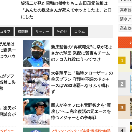
堤清二が見た昭和の傑物たち…吉田茂元首相は
「あんたの親父さんが死んでホッとしたよ」と口
高市首
にした
清水ア
高市政
ゴルフ
格闘技
サッカー
その他
コラム
野兄弟は
新庄監督の“再就職先”に挙がるま
らに森保一
さかの球団 采配に賛否もチーム
はウハウ
のテコ入れ役にうってつけ
1
大谷翔平に「臨時クローザー」の
ムがソフ
仰天プラン 守護神不調のドジャ
当然…失
2
ースはWS3連覇へなりふり構わ
然
ず
巨人が今オフにも菅野智之を“買
3
」楽天が
戻し”へ…完全復活の元エースを
冠試合が
待つメジャーとの争奪戦
4
ンタビュー
フラッシュバック “ゴネ得”米挑戦の軌跡