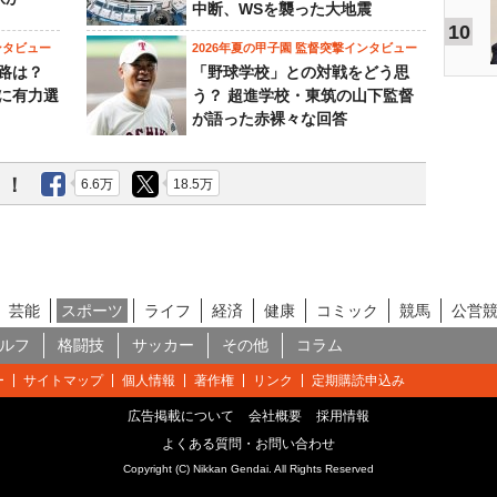
中断、WSを襲った大地震
10
ンタビュー
2026年夏の甲子園 監督突撃インタビュー
路は？
「野球学校」との対戦をどう思
に有力選
う？ 超進学校・東筑の山下監督
が語った赤裸々な回答
う！
6.6万
18.5万
芸能
スポーツ
ライフ
経済
健康
コミック
競馬
公営
ルフ
格闘技
サッカー
その他
コラム
ー
サイトマップ
個人情報
著作権
リンク
定期購読申込み
広告掲載について
会社概要
採用情報
よくある質問・お問い合わせ
Copyright (C) Nikkan Gendai. All Rights Reserved