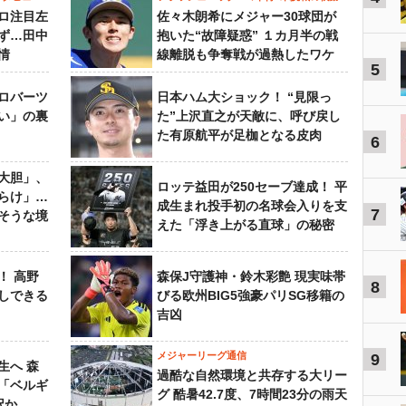
ロ注目左
佐々木朗希にメジャー30球団が
ず…田中
抱いた“故障疑惑” １カ月半の戦
情
線離脱も争奪戦が過熱したワケ
5
ロバーツ
日本ハム大ショック！ “見限っ
い」の裏
た”上沢直之が天敵に、呼び戻し
た有原航平が足枷となる皮肉
6
大胆」、
ロッテ益田が250セーブ達成！ 平
らけ」…
成生まれ投手初の名球会入りを支
7
そうな境
えた「浮き上がる直球」の秘密
！ 高野
森保J守護神・鈴木彩艶 現実味帯
8
しできる
びる欧州BIG5強豪パリSG移籍の
吉凶
メジャーリーグ通信
9
生へ 森
過酷な自然環境と共存する大リー
は「ベルギ
グ 酷暑42.7度、7時間23分の雨天
択か