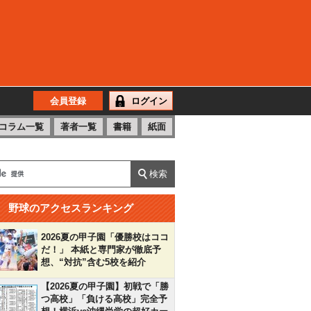
会員登録
ログイン
コラム一覧
著者一覧
書籍
紙面
野球のアクセスランキング
2026夏の甲子園「優勝校はココ
だ！」 本紙と専門家が徹底予
想、“対抗”含む5校を紹介
【2026夏の甲子園】初戦で「勝
つ高校」「負ける高校」完全予