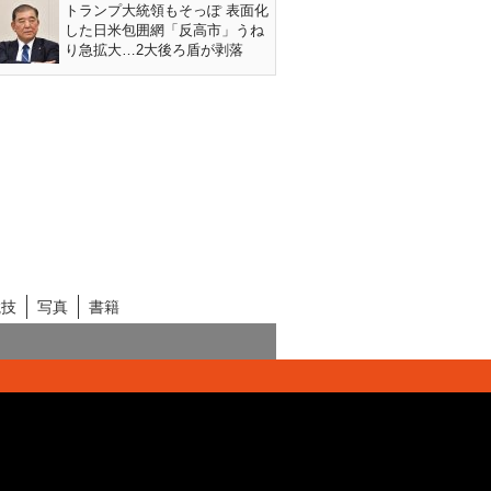
トランプ大統領もそっぽ 表面化
した日米包囲網「反高市」うね
り急拡大…2大後ろ盾が剥落
競技
写真
書籍