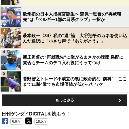
2
欧州初の日本人指揮官誕生へ 森保一監督の“再就職
先”は「ベルギー1部の日系クラブ」一択か
3
萩本欽一〈34〉私の“運”論 大谷翔平のカネを使い込
んだ通訳に「小さな声で『ありがとう』」
4
新庄監督の“再就職先”に挙がるまさかの球団 采配に
賛否もチームのテコ入れ役にうってつけ
5
菅野智之トレード不成立の裏に致命的な“前科”…ここ
まで11勝4敗でも市場価値が低かったワケ
もっとみる
日刊ゲンダイDIGITALを読もう！
6.6万
18.5万