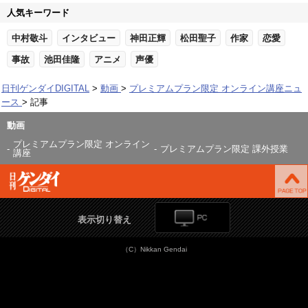
人気キーワード
中村敬斗
インタビュー
神田正輝
松田聖子
作家
恋愛
事故
池田佳隆
アニメ
声優
日刊ゲンダイDIGITAL
動画
プレミアムプラン限定 オンライン講座ニュ
ース
記事
動画
プレミアムプラン限定 オンライン
プレミアムプラン限定 課外授業
講座
表示切り替え
（C）Nikkan Gendai