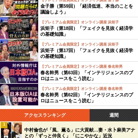
【プレミアム会員限定】オンライン講座 金子勝
金子勝（第59回）「経済低迷、本当のことを
議論しよう」
【プレミアム会員限定】オンライン講座 浜矩子
浜矩子（第18回）「フェイクを見抜く経済学
の基礎知識」
【プレミアム会員限定】オンライン講座 浜矩子
浜矩子（第17回）「フェイクを見抜く経済学
の基礎知識」
【プレミアム会員限定】オンライン講座 春名幹男
春名幹男（第63回）「インテリジェンスのプ
ロはニュースをこう読む」
【プレミアム会員限定】オンライン講座 春名幹男
春名幹男（第62回）「インテリジェンスのプ
ロはニュースをこう読む」
アクセスランキング
週間
1
中村倫也が「風、薫る」に大貢献…妻・水卜麻美アナ
との「ずっと仲良く」「にこやかな」近況