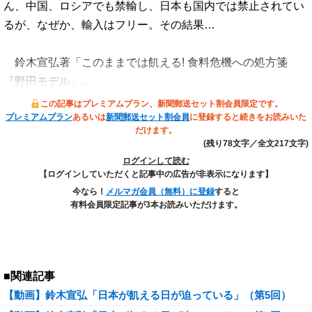
ん、中国、ロシアでも禁輸し、日本も国内では禁止されてい
るが、なぜか、輸入はフリー。その結果…
鈴木宣弘著「このままでは飢える! 食料危機への処方箋
『野田モデル』…
この記事はプレミアムプラン、新聞郵送セット割会員限定です。
プレミアムプラン
あるいは
新聞郵送セット割会員
に登録すると続きをお読みいた
だけます。
(残り78文字／全文217文字)
ログインして読む
【ログインしていただくと記事中の広告が非表示になります】
今なら！
メルマガ会員（無料）に登録
すると
有料会員限定記事が3本お読みいただけます。
■関連記事
【動画】鈴木宣弘「日本が飢える日が迫っている」（第5回）