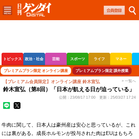
トピックス
政治・社会
芸能
スポーツ
ライフ
マネー
ボートレース
競輪
オートレース
プレミアムプラン限定 オンライン講座
プレミアムプラン限定 課外授業
> 一覧へ
【プレミアム会員限定】オンライン講座 鈴木宣弘
鈴木宣弘（第8回）「日本が飢える日が迫っている」
公開：
23/08/17 17:00
更新：
25/03/27 17:24
牛肉に関して、日本人は豪州産は安心と思っているが、これ
には裏がある。成長ホルモンが投与された肉はEUはもちろ