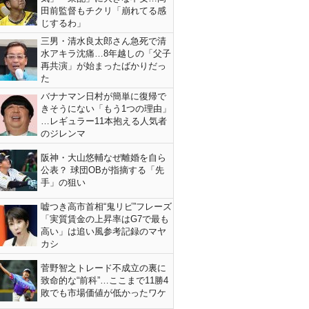
田前監督もチクリ「崩れてる感
じするわ」
三男・清水良太郎さん急死で清
水アキラ沈痛…8年越しの「父子
再共演」が始まったばかりだっ
た
バナナマン日村が簡単に復帰で
きそうにない「もう1つの理由」
…レギュラー11本抱える人気者
のジレンマ
阪神・大山悠輔なぜ離婚を自ら
公表？ 球団OBが指摘する「先
手」の狙い
嘘つき高市首相“鬼リピ”フレーズ
「実質賃金の上昇率はG7で最も
高い」は追い風参考記録のマヤ
カシ
菅野智之トレード不成立の裏に
致命的な“前科”…ここまで11勝4
敗でも市場価値が低かったワケ