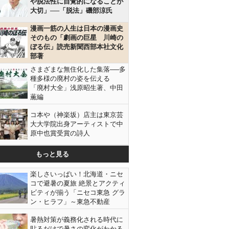
や脱法性に自覚的になることが
大切」──「脱法」磯部涼氏
漫画一筋の人生は日本の漫画史
そのもの「劇画の巨星 川崎の
ぼる伝」読売新聞西部本社文化
部著
さまざまな無住化した集落──多
種多様の廃村の姿を伝える
「廃村大全」浅原昭生著、中田
薫編
コ本や（神楽坂）店主は東京芸
大大学院出身アーティストで中
原中也賞受賞の詩人
もっと見る
楽しさいっぱい！北海道・ニセ
コで避暑の夏旅 絶景とアクティ
ビティが揃う「ニセコ東急 グラ
ン・ヒラフ」～東急不動産
暑熱対策が義務化される時代に
貼るだけで暑さの変化がわかる