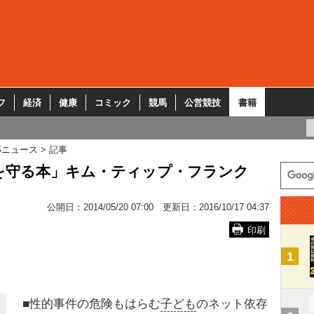
フ
経済
健康
コミック
競馬
公営競技
書籍
Sニュース
記事
を守る本」キム・ティップ・フランク
公開日：
2014/05/20 07:00
更新日：
2016/10/17 04:37
印刷
1
■性的事件の危険もはらむ
子ども
のネット依存