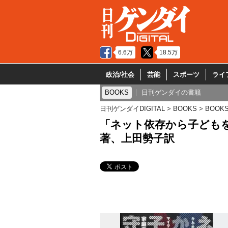
6.6万
18.5万
政治/社会
芸能
スポーツ
ライ
BOOKS
日刊ゲンダイの書籍
日刊ゲンダイDIGITAL
BOOKS
BOOK
「ネット依存から子ども
著、上田勢子訳