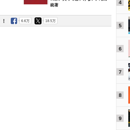
4
統著
う！
6.6万
18.5万
5
6
7
8
9