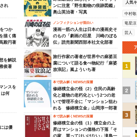
人気
下され
ンに注意「野生動物の痕跡図鑑」
奥山英治著・写真
中村敬
ノンフィクションが面白い
竜星涼
功をつか
漫画一筋の人生は日本の漫画史そ
芸人
を描く痛
のもの「劇画の巨星 川崎のぼる
高殿円著
伝」読売新聞西部本社文化部著
旅行作家の著者が世界中の麻婆豆
想を解説
腐について語る食べ物紀行「麻婆
1
雅俊著
放浪記」嵐よういち著
本で読み解くNEWSの深層
マンスを
修繕積立金の怪（2）住民の高齢
2
とは何
化と建物の老朽化という2つの老
いで管理不全に「マンション狙わ
れる 修繕積立金」山岡淳一郎著
3
本で読み解くNEWSの深層
修繕積立金の怪（1）積立金の上
うには優
昇はマンションの価格の下落「そ
の家、買ってはいけない」滝島一