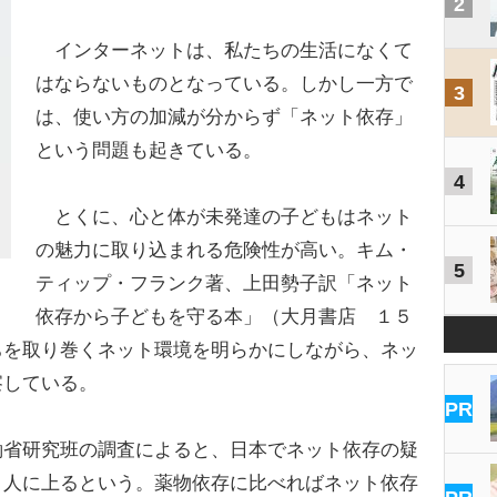
2
インターネットは、私たちの生活になくて
はならないものとなっている。しかし一方で
3
は、使い方の加減が分からず「ネット依存」
という問題も起きている。
4
とくに、心と体が未発達の子どもはネット
の魅力に取り込まれる危険性が高い。キム・
5
ティップ・フランク著、上田勢子訳「ネット
依存から子どもを守る本」（大月書店 １５
ちを取り巻くネット環境を明らかにしながら、ネッ
察している。
PR
省研究班の調査によると、日本でネット依存の疑
０人に上るという。薬物依存に比べればネット依存