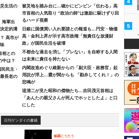
4
災生活の
被災地を踏み台に…確かにビンビン「伝わる」高
市首相の人気取り “政治の師”は激励に駆けずり回
るハード視察
）海軍出
5
決定的溝
日銀に国債買い入れ要請との報道も…円安・物価
高・金利上昇が示す高市政権「無責任な放漫財
？ 高市が
政」が国民生活を破壊
味
不都合な過去を消し「ブレない」を自称する人間
首相との
は未来に責任を持たない
の中は？
内閣改造めぐり維新からの「副大臣・政務官」起
国民民主・
用説が浮上…霞が関からも 「勘弁してくれ！」の
最長老の
悲鳴が
堤清二が見た昭和の傑物たち…吉田茂元首相は
「あんたの親父さんが死んでホッとしたよ」と口
にした
日刊ゲンダイの書籍
修羅にうたう