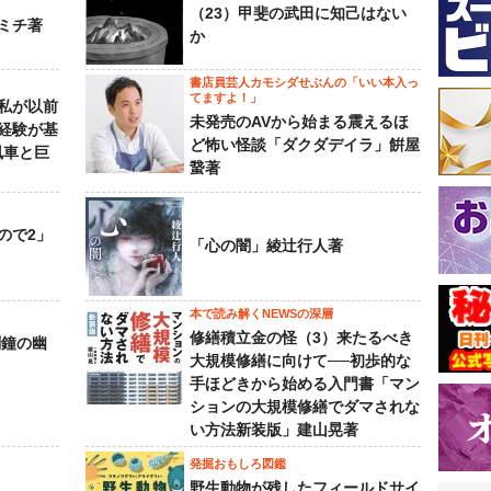
（23）甲斐の武田に知己はない
ミチ著
か
書店員芸人カモシダせぶんの「いい本入っ
てますよ！」
私が以前
未発売のAVから始まる震えるほ
経験が基
ど怖い怪談「ダクダデイラ」餠屋
風車と巨
䖸著
ので2」
「心の闇」綾辻行人著
本で読み解くNEWSの深層
修繕積立金の怪（3）来たるべき
刻鐘の幽
大規模修繕に向けて──初歩的な
手ほどきから始める入門書「マン
ションの大規模修繕でダマされな
い方法新装版」建山晃著
発掘おもしろ図鑑
野生動物が残したフィールドサイ