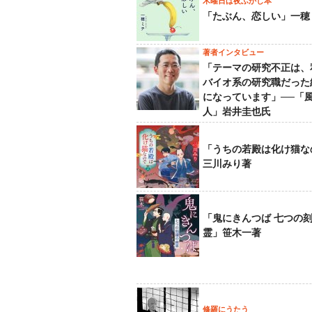
木曜日は夜ふかし本
「たぶん、恋しい」一穂
著者インタビュー
「テーマの研究不正は、
バイオ系の研究職だった
になっています」──「
人」岩井圭也氏
「うちの若殿は化け猫な
三川みり著
「鬼にきんつば 七つの
霊」笹木一著
修羅にうたう