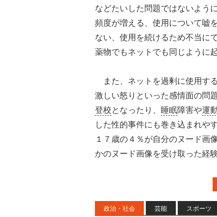
などたいした問題ではないよう
頻度が増える、使用について嘘
ない、使用を続けるため不当に
薬物でもネットでも同じように
また、ネットを過剰に使用する
激しい怒りといった感情面の問
登校
となったり、
睡眠
障害や
運
した性的事件にも巻き込まれや
１７歳の４％が自分のヌード画
かのヌード画像を受け取った経
政治・社会
芸能
スポーツ