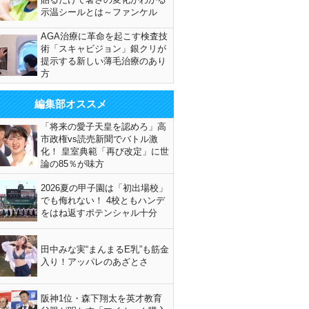
示温シールとは～ファンケル
AGA治療に革命を起こす検査技
術「スキャビジョン」銀クリが
提示する新しい薄毛治療のあり
方
編集部オススメ
「将来の愛子天皇を認めろ」高
市政権vs読売新聞でバトル激
化！ 皇室典範「再び改定」に世
論の85％が味方
2026夏の甲子園は「初出場校」
でも侮れない！ 4校ともハンデ
をはね返すポテンシャル十分
田中みな実“まんまるE乳”も筋金
入り！アッパレのあざとさ
阪神1位・森下翔太を英才教育