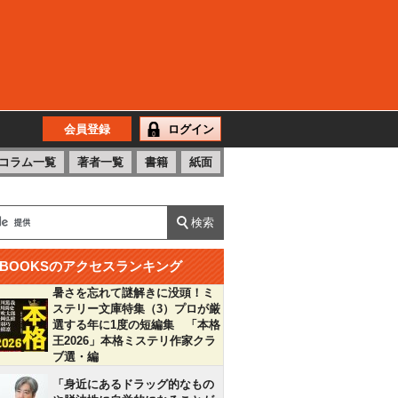
会員登録
ログイン
コラム一覧
著者一覧
書籍
紙面
BOOKSのアクセスランキング
暑さを忘れて謎解きに没頭！ミ
ステリー文庫特集（3）プロが厳
選する年に1度の短編集 「本格
王2026」本格ミステリ作家クラ
ブ選・編
「身近にあるドラッグ的なもの