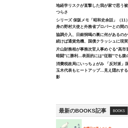
地経学リスクが直撃した我が家で思う被
つらさ
シリーズ 保阪メモ「昭和史余話」（11
身の野村大使と外務省プロパーとの間の
協調介入、日銀恫喝の裏に何があるのか
続けば通貨危機、国債クラッシュに現実
片山財務相が事務次官人事めぐる“高市
暗闘”に勝利…表面的には“従順”でも腹
消費税政局にいっちょがみ 「反対派」
玉木代表もヒートアップ…見え隠れする
影
最新のBOOKS記事
BOOKS