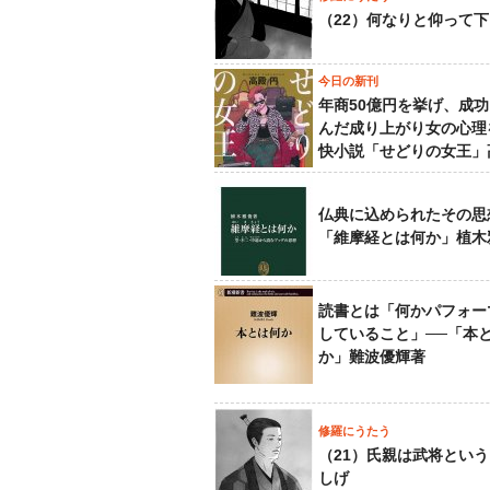
（22）何なりと仰って
今日の新刊
年商50億円を挙げ、成
んだ成り上がり女の心理
快小説「せどりの女王」
仏典に込められたその思
「維摩経とは何か」植木
読書とは「何かパフォー
していること」──「本
か」難波優輝著
修羅にうたう
（21）氏親は武将とい
しげ