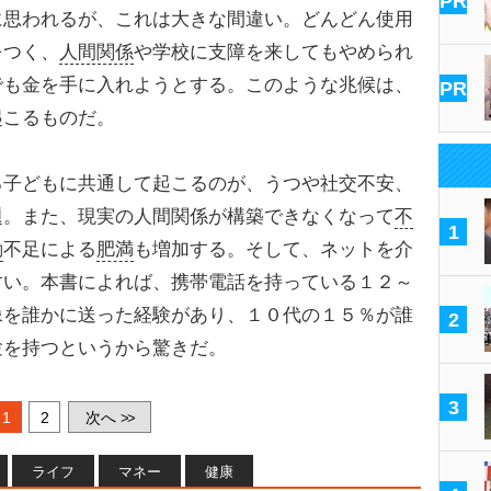
PR
に思われるが、これは大きな間違い。どんどん使用
をつく、
人間関係
や学校に支障を来してもやめられ
でも金を手に入れようとする。このような兆候は、
PR
起こるものだ。
子どもに共通して起こるのが、うつや社交不安、
題。また、現実の人間関係が構築できなくなって
不
1
動
不足による
肥満
も増加する。そして、ネットを介
すい。本書によれば、携帯電話を持っている１２～
像を誰かに送った経験があり、１０代の１５％が誰
2
験を持つというから驚きだ。
3
1
2
次へ
>>
ライフ
マネー
健康