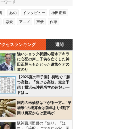
キーワード
斗
あの
インタビュー
神田正輝
恋愛
アニメ
声優
作家
アクセスランキング
週間
強いショック状態の清水アキラ
に心配の声…子供を亡くした神
田正輝らもたどった遺族ケアの
道のり
【2026夏の甲子園】初戦で「勝
つ高校」「負ける高校」完全予
想！横浜vs沖縄尚学の超好カー
ドは…
国内の米価格は下がる一方…“早
場米”の概算金は前年より4割下
回り農家からは悲鳴が
阪神藤川監督の「焦り」「短
気」「采配」に大きな不安…岡