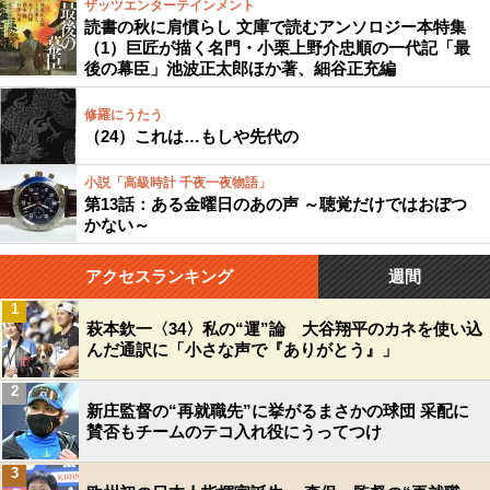
ザッツエンターテインメント
読書の秋に肩慣らし 文庫で読むアンソロジー本特集
（1）巨匠が描く名門・小栗上野介忠順の一代記「最
後の幕臣」池波正太郎ほか著、細谷正充編
修羅にうたう
（24）これは…もしや先代の
小説「高級時計 千夜一夜物語」
第13話：ある金曜日のあの声 ～聴覚だけではおぼつ
かない～
アクセスランキング
週間
1
萩本欽一〈34〉私の“運”論 大谷翔平のカネを使い込
んだ通訳に「小さな声で『ありがとう』」
2
新庄監督の“再就職先”に挙がるまさかの球団 采配に
賛否もチームのテコ入れ役にうってつけ
3