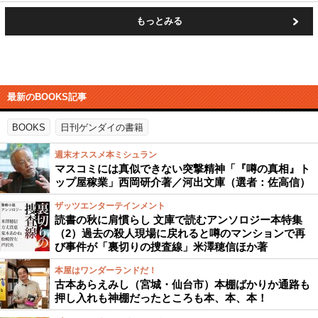
もっとみる
最新のBOOKS記事
BOOKS
日刊ゲンダイの書籍
週末オススメ本ミシュラン
マスコミには真似できない突撃精神「『噂の真相』ト
ップ屋稼業」西岡研介著／河出文庫（選者：佐高信）
ザッツエンターテインメント
読書の秋に肩慣らし 文庫で読むアンソロジー本特集
（2）過去の殺人現場に戻れると噂のマンションで再
び事件が「裏切りの捜査線」米澤穂信ほか著
本屋はワンダーランドだ！
古本あらえみし（宮城・仙台市）本棚ばかりか通路も
押し入れも神棚だったところも本、本、本！