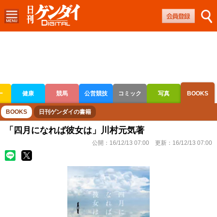
ー
健康
競馬
公営競技
コミック
写真
BOOKS
ボートレース
競輪
オートレース
BOOKS
日刊ゲンダイの書籍
「四月になれば彼女は」川村元気著
公開：
16/12/13 07:00
更新：
16/12/13 07:00