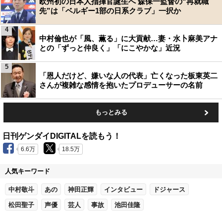
欧州初の日本人指揮官誕生へ 森保一監督の“再就職
先”は「ベルギー1部の日系クラブ」一択か
4
中村倫也が「風、薫る」に大貢献…妻・水卜麻美アナ
との「ずっと仲良く」「にこやかな」近況
5
「恩人だけど、嫌いな人の代表」亡くなった板東英二
さんが複雑な感情を抱いたプロデューサーの名前
もっとみる
日刊ゲンダイDIGITALを読もう！
6.6万
18.5万
人気キーワード
中村敬斗
あの
神田正輝
インタビュー
ドジャース
松田聖子
声優
芸人
事故
池田佳隆