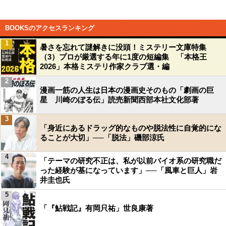
BOOKSのアクセスランキング
1
暑さを忘れて謎解きに没頭！ミステリー文庫特集
（3）プロが厳選する年に1度の短編集 「本格王
2026」本格ミステリ作家クラブ選・編
2
漫画一筋の人生は日本の漫画史そのもの「劇画の巨
星 川崎のぼる伝」読売新聞西部本社文化部著
3
「身近にあるドラッグ的なものや脱法性に自覚的にな
ることが大切」──「脱法」磯部涼氏
4
「テーマの研究不正は、私が以前バイオ系の研究職だ
った経験が基になっています」──「風車と巨人」岩
井圭也氏
5
「『鮎戦記』有岡只祐」世良康著