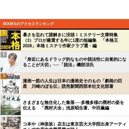
BOOKSのアクセスランキング
1
暑さを忘れて謎解きに没頭！ミステリー文庫特集
（3）プロが厳選する年に1度の短編集 「本格王
2026」本格ミステリ作家クラブ選・編
2
「身近にあるドラッグ的なものや脱法性に自覚的にな
ることが大切」──「脱法」磯部涼氏
3
漫画一筋の人生は日本の漫画史そのもの「劇画の巨
星 川崎のぼる伝」読売新聞西部本社文化部著
4
さまざまな無住化した集落──多種多様の廃村の姿を
伝える 「廃村大全」浅原昭生著、中田薫編
5
コ本や（神楽坂）店主は東京芸大大学院出身アーティ