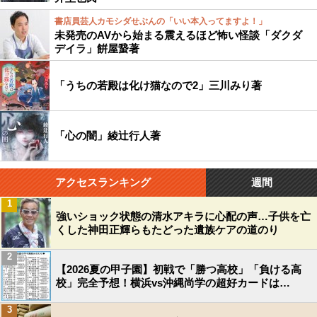
書店員芸人カモシダせぶんの「いい本入ってますよ！」
未発売のAVから始まる震えるほど怖い怪談「ダクダ
デイラ」餠屋䖸著
「うちの若殿は化け猫なので2」三川みり著
「心の闇」綾辻行人著
アクセスランキング
週間
1
強いショック状態の清水アキラに心配の声…子供を亡
くした神田正輝らもたどった遺族ケアの道のり
2
【2026夏の甲子園】初戦で「勝つ高校」「負ける高
校」完全予想！横浜vs沖縄尚学の超好カードは…
3