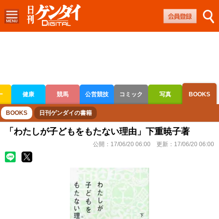
ー
健康
競馬
公営競技
コミック
写真
BOOKS
ボートレース
競輪
オートレース
BOOKS
日刊ゲンダイの書籍
「わたしが子どもをもたない理由」下重暁子著
公開：
17/06/20 06:00
更新：
17/06/20 06:00