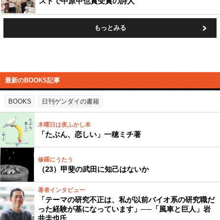
ストで中原中也賞受賞の詩人
もっとみる
最新のBOOKS記事
BOOKS
日刊ゲンダイの書籍
木曜日は夜ふかし本
「たぶん、恋しい」一穂ミチ著
修羅にうたう
（23）甲斐の武田に知己はないか
著者インタビュー
「テーマの研究不正は、私が以前バイオ系の研究職だ
った経験が基になっています」──「風車と巨人」岩
井圭也氏