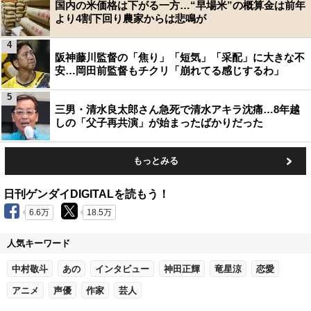
国内の米価格は下がる一方…“早場米”の概算金は前年
より4割下回り農家からは悲鳴が
4
阪神藤川監督の「焦り」「短気」「采配」に大きな不
安…岡田前監督もチクリ「崩れてる感じするわ」
5
三男・清水良太郎さん急死で清水アキラ沈痛…8年越
しの「父子再共演」が始まったばかりだった
もっとみる
日刊ゲンダイDIGITALを読もう！
6.6万
18.5万
人気キーワード
中村敬斗
あの
インタビュー
神田正輝
竜星涼
恋愛
アニメ
声優
作家
芸人