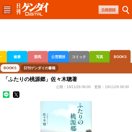
ー
健康
競馬
公営競技
コミック
写真
BOOKS
ボートレース
競輪
オートレース
BOOKS
日刊ゲンダイの書籍
「ふたりの桃源郷」佐々木聰著
公開：
19/11/26 06:00
更新：
19/11/26 06:00