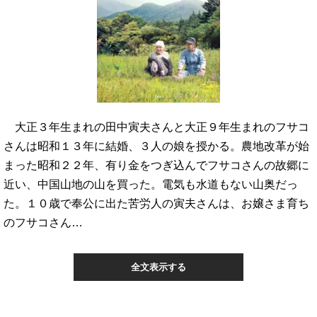
大正３年生まれの田中寅夫さんと大正９年生まれのフサコ
さんは昭和１３年に結婚、３人の娘を授かる。農地改革が始
まった昭和２２年、有り金をつぎ込んでフサコさんの故郷に
近い、中国山地の山を買った。電気も水道もない山奥だっ
た。１０歳で奉公に出た苦労人の寅夫さんは、お嬢さま育ち
のフサコさん…
全文表示する