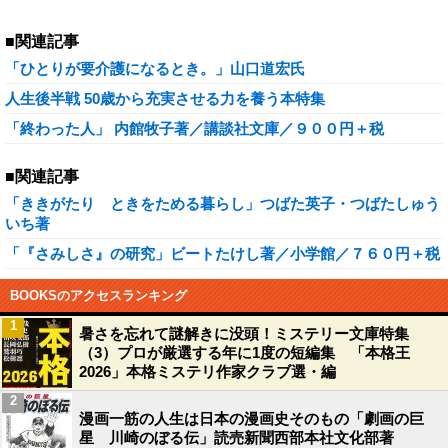
■関連記事
「ひとりが要介護になるとき。」山口道宏氏
人生後半戦 50歳から充実させる力を養う本特集
「終わった人」 内館牧子著／講談社文庫／９００円＋税
■関連記事
「ききがたり ときをためる暮らし」つばた英子・つばたしゅう
いち著
「『さみしさ』の研究」ビートたけし著／小学館／７６０円＋税
BOOKSのアクセスランキング
1
暑さを忘れて謎解きに没頭！ミステリー文庫特集
（3）プロが厳選する年に1度の短編集 「本格王
2026」本格ミステリ作家クラブ選・編
2
漫画一筋の人生は日本の漫画史そのもの「劇画の巨
星 川崎のぼる伝」読売新聞西部本社文化部著