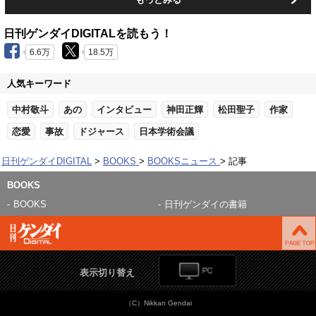
日刊ゲンダイDIGITALを読もう！
6.6万
18.5万
人気キーワード
中村敬斗
あの
インタビュー
神田正輝
松田聖子
作家
恋愛
事故
ドジャース
日本学術会議
日刊ゲンダイDIGITAL
BOOKS
BOOKSニュース
記事
BOOKS
BOOKS
日刊ゲンダイの書籍
表示切り替え
（C）Nikkan Gendai