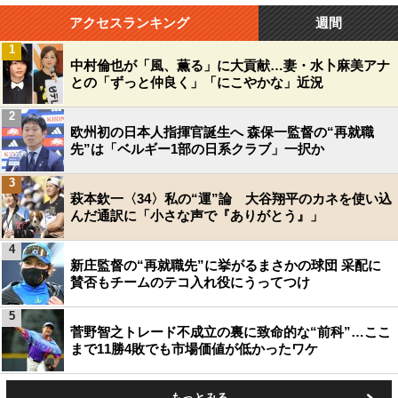
アクセスランキング
週間
1
中村倫也が「風、薫る」に大貢献…妻・水卜麻美アナ
との「ずっと仲良く」「にこやかな」近況
2
欧州初の日本人指揮官誕生へ 森保一監督の“再就職
先”は「ベルギー1部の日系クラブ」一択か
3
萩本欽一〈34〉私の“運”論 大谷翔平のカネを使い込
んだ通訳に「小さな声で『ありがとう』」
4
新庄監督の“再就職先”に挙がるまさかの球団 采配に
賛否もチームのテコ入れ役にうってつけ
5
菅野智之トレード不成立の裏に致命的な“前科”…ここ
まで11勝4敗でも市場価値が低かったワケ
もっとみる