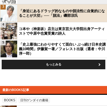
3
「身近にあるドラッグ的なものや脱法性に自覚的にな
ることが大切」──「脱法」磯部涼氏
4
コ本や（神楽坂）店主は東京芸大大学院出身アーティ
ストで中原中也賞受賞の詩人
5
「史上最強にわかりやすくて面白い ぶっ続け日本史講
義10時間」伊藤賀一著／フォレスト出版（選者：中川
淳一郎）
もっとみる
最新のBOOKS記事
BOOKS
日刊ゲンダイの書籍