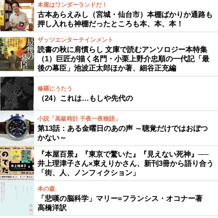
本屋はワンダーランドだ！
古本あらえみし（宮城・仙台市）本棚ばかりか通路も
押し入れも神棚だったところも本、本、本！
ザッツエンターテインメント
読書の秋に肩慣らし 文庫で読むアンソロジー本特集
（1）巨匠が描く名門・小栗上野介忠順の一代記「最
後の幕臣」池波正太郎ほか著、細谷正充編
修羅にうたう
（24）これは…もしや先代の
小説「高級時計 千夜一夜物語」
第13話：ある金曜日のあの声 ～聴覚だけではおぼつ
かない～
『本屋百景』『東京で驚いた』『見えない死神』──
井上理津子さん×東えりかさん、新刊3冊から語り合う
「街、人、ノンフィクション」
本の森
「悲嘆の脳科学」マリー=フランシス・オコナー著
高橋洋訳