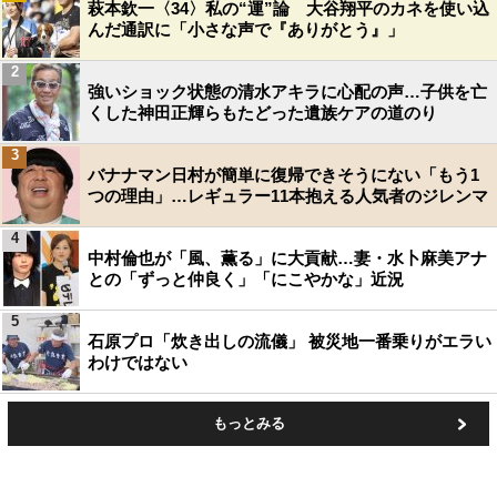
萩本欽一〈34〉私の“運”論 大谷翔平のカネを使い込
んだ通訳に「小さな声で『ありがとう』」
2
強いショック状態の清水アキラに心配の声…子供を亡
くした神田正輝らもたどった遺族ケアの道のり
3
バナナマン日村が簡単に復帰できそうにない「もう1
つの理由」…レギュラー11本抱える人気者のジレンマ
4
中村倫也が「風、薫る」に大貢献…妻・水卜麻美アナ
との「ずっと仲良く」「にこやかな」近況
5
石原プロ「炊き出しの流儀」 被災地一番乗りがエラい
わけではない
もっとみる