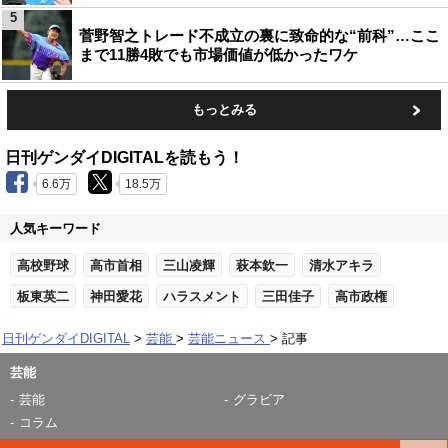
5
菅野智之トレード不成立の裏に致命的な“前科”…ここ
まで11勝4敗でも市場価値が低かったワケ
もっとみる
日刊ゲンダイDIGITALを読もう！
6.6万
18.5万
人気キーワード
高校野球
高市首相
三山凌輝
萩本欽一
清水アキラ
板東英二
神田愛花
ハラスメント
三田佳子
高市政権
日刊ゲンダイDIGITAL
芸能
芸能ニュース
記事
芸能
芸能
グラビア
コラム