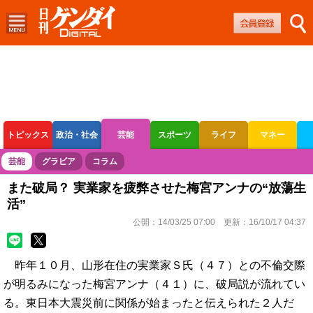
トピックス
政治・社会
芸能
スポーツ
ライフ
マネー
ボートレース
競輪
オートレース
芸能
グラビア
コラム
また破局？ 実業家を疲弊させた梅宮アンナの“放蕩生
活”
公開：
14/03/25 07:00
更新：
16/10/17 04:37
昨年１０月、山形在住の実業家Ｓ氏（４７）との不倫交際
が明るみになった梅宮アンナ（４１）に、破局説が流れてい
る。東日本大震災前に関係が始まったと伝えられた２人だ