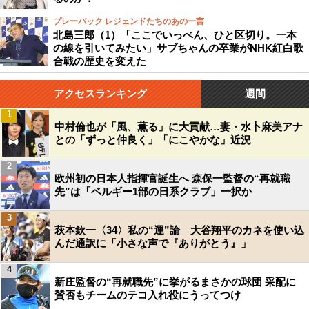
プレーバック レジェンドたちのあの一言
北島三郎（1）「ここでいっぺん、ひと区切り。一本
の線を引いてみたい」サブちゃんの卒業がNHK紅白歌
合戦の歴史を変えた
アクセスランキング
週間
1
中村倫也が「風、薫る」に大貢献…妻・水卜麻美アナ
との「ずっと仲良く」「にこやかな」近況
2
欧州初の日本人指揮官誕生へ 森保一監督の“再就職
先”は「ベルギー1部の日系クラブ」一択か
3
萩本欽一〈34〉私の“運”論 大谷翔平のカネを使い込
んだ通訳に「小さな声で『ありがとう』」
4
新庄監督の“再就職先”に挙がるまさかの球団 采配に
賛否もチームのテコ入れ役にうってつけ