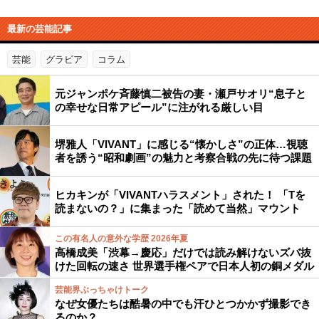
最新の芸能記事
芸能
グラビア
コラム
元ジャンポケ斉藤慎二被告の妻・瀬戸サオリ“息子と
の幸せな日常アピール”に注がれる厳しい目
堺雅人「VIVANT」に感じる“懐かしさ”の正体…視聴
者を誘う“昭和劇画”の魅力と考察合戦の先に待つ課題
ヒカキンが「VIVANTハラスメント」された！ 「Tを
読まないの？」に集まった「読めて当然」マウント
この有名人の意外な学歴 2026年夏
高橋成美「渋幕→慶応」だけでは読み解けないズバ抜
けた回転の速さ 世界選手権ペアで日本人初の銅メダル
芸能界ぶっちゃけトーク
なぜ女優たちは酷暑の中でも汗ひとつかかず撮影でき
るのか？