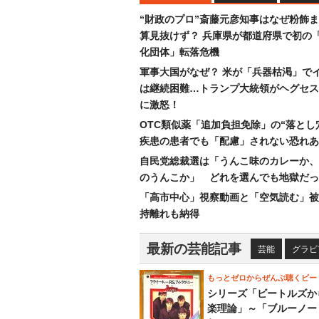
“財政のプロ”斎藤元彦知事はなぜ粉飾
算見抜けず？ 兵庫県が都道府県で初の
化団体」転落危機
軍事大国がなぜ？ 米が「兵器枯渇」で
は継続困難…トランプ大統領がヘグセス
に激怒！
OTC類似薬「追加負担免除」の“落とし
疾患の患者でも「配慮」されない恐れあ
自民党総裁選は「うんこ味のカレーか、
のうんこか」 どれを選んでも地獄だっ
「高市中心」視察動画と「空気読む」被
持離れも納得
最新の芸能記事
芸能
グラビ
もっとゼロからぜんぶ聴くビー
シリーズ「ビートルズか
楽理論」～「ブルーノー