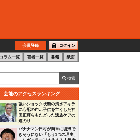
会員登録
ログイン
コラム一覧
著者一覧
書籍
紙面
芸能のアクセスランキング
強いショック状態の清水アキラ
に心配の声…子供を亡くした神
田正輝らもたどった遺族ケアの
道のり
バナナマン日村が簡単に復帰で
きそうにない「もう1つの理由」