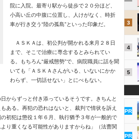
院に入院。最寄り駅から徒歩で２０分ほど、
小高い丘の中腹に位置し、人けがなく、時折
3
車が行き交う“陸の孤島”といった印象だ。
ＡＳＫＡは、初公判が開かれる来月２８日
4
まで、そこで治療に専念するとみられてい
る。もちろん“厳戒態勢”で、病院職員に話を聞
いても「ＡＳＫＡさんがいる、いないにかか
5
わらず、一切話せない」とにべもない。
の日からずっと付き添っているそうです。きちんと
えもある。再犯の恐れはないと、裁判で情状を訴え
PR
剤の初犯は懲役１年６月、執行猶予３年が一般的で
れより重くなる可能性がありますからね」（法曹関
PR