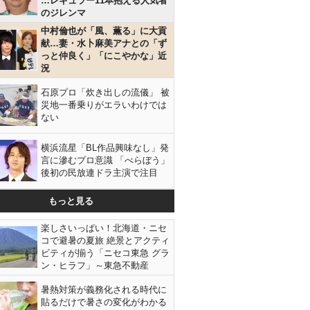
…レギュラー11本抱える人気者
のジレンマ
中村倫也が「風、薫る」に大貢
献…妻・水卜麻美アナとの「ず
っと仲良く」「にこやかな」近
況
石原プロ「炊き出しの流儀」 被
災地一番乗りがエラいわけでは
ない
横浜流星「BL作品興味なし」発
言に滲むプロ意識 「べらぼう」
後初の民放連ドラ主演で注目
もっと見る
楽しさいっぱい！北海道・ニセ
コで避暑の夏旅 絶景とアクティ
ビティが揃う「ニセコ東急 グラ
ン・ヒラフ」～東急不動産
暑熱対策が義務化される時代に
貼るだけで暑さの変化がわかる