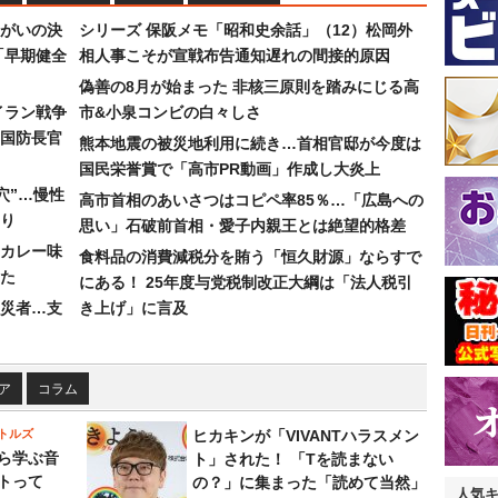
まがいの決
シリーズ 保阪メモ「昭和史余話」（12）松岡外
「早期健全
相人事こそが宣戦布告通知遅れの間接的原因
偽善の8月が始まった 非核三原則を踏みにじる高
イラン戦争
市&小泉コンビの白々しさ
国防長官
熊本地震の被災地利用に続き…首相官邸が今度は
国民栄誉賞で「高市PR動画」作成し大炎上
穴”…慢性
高市首相のあいさつはコピペ率85％…「広島への
り
思い」石破前首相・愛子内親王とは絶望的格差
カレー味
食料品の消費減税分を賄う「恒久財源」ならすで
た
にある！ 25年度与党税制改正大綱は「法人税引
災者…支
き上げ」に言及
ア
コラム
トルズ
ヒカキンが「VIVANTハラスメン
ら学ぶ音
ト」された！ 「Tを読まない
トって
の？」に集まった「読めて当然」
人気