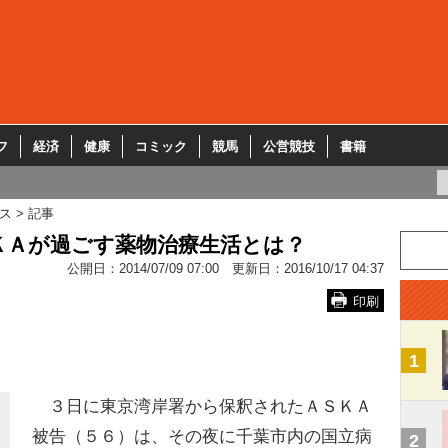
フ
経済
健康
コミック
競馬
公営競技
書籍
ス
記事
ＫＡが過ごす薬物治療生活とは？
公開日：
2014/07/09 07:00
更新日：
2016/10/17 04:37
印刷
1
３日に東京湾岸署から保釈されたＡＳＫＡ
被告（５６）は、その夜に千葉市内の国立病
2