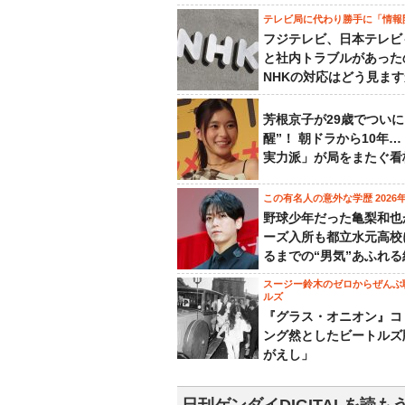
テレビ局に代わり勝手に「情報
フジテレビ、日本テレビ
と社内トラブルがあった
NHKの対応はどう見ま
芳根京子が29歳でついに
醒”！ 朝ドラから10年
実力派」が局をまたぐ看
この有名人の意外な学歴 2026
野球少年だった亀梨和也
ーズ入所も都立水元高校
るまでの“男気”あふれる
スージー鈴木のゼロからぜんぶ
ルズ
『グラス・オニオン』コ
ング然としたビートルズ
がえし」