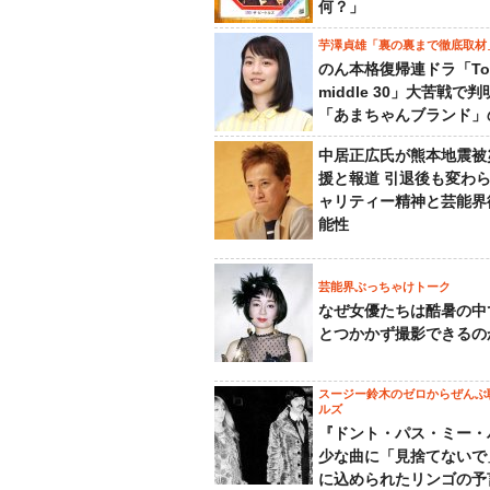
何？」
芋澤貞雄「裏の裏まで徹底取材
のん本格復帰連ドラ「To
middle 30」大苦戦で
「あまちゃんブランド」
中居正広氏が熊本地震被
援と報道 引退後も変わ
ャリティー精神と芸能界
能性
芸能界ぶっちゃけトーク
なぜ女優たちは酷暑の中
とつかかず撮影できるの
スージー鈴木のゼロからぜんぶ
ルズ
『ドント・パス・ミー・
少な曲に「見捨てないで
に込められたリンゴの予