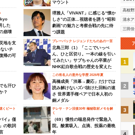
マウント
高校野
」
堺雅人「VIVANT」に感じる“懐か
kyo
しさ”の正体…視聴者を誘う“昭和
清水ア
判明した
劇画”の魅力と考察合戦の先に待
三田佳
の崩壊
つ課題
プレーバック レジェンドたちのあの一言
災地を支
北島三郎（1）「ここでいっぺ
らないチ
ん、ひと区切り。一本の線を引い
復帰の可
てみたい」サブちゃんの卒業が
1
NHK紅白歌合戦の歴史を変えた
この有名人の意外な学歴 2026年夏
高橋成美「渋幕→慶応」だけでは
2
でも汗ひ
読み解けないズバ抜けた回転の速
か？
さ 世界選手権ペアで日本人初の
銅メダル
聴くビート
テレサ・テン没後30年 極秘取材メモを解
3
く
バイ』僅
（69）慢性の喘息発作で緊急入
」の歌詞
院。酸素吸入、点滴、投薬の最晩
言
年
4