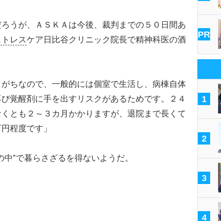
ろうが、ＡＳＫＡは今後、裁判までの５０日間あ
PR
ストレス
ケア日比谷クリニック院長で精神科医の酒
りがちなので、一般的には個室で生活し、病棟自体
再び覚醒剤に手を出すリスクがあるためです。２４
1
なくとも２～３カ月かかりますが、退院まで長くて
万円程度です」
2
の中”で暮らさざるを得ないようだ。
3
4