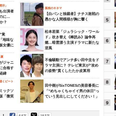
開示」
孤独のキネマ
も出演者
【白パンと独裁者】ナチス敗戦の
のに…
愚かな人間模様が胸に響く
5
すか？
松本若菜「ジュラシック・ワール
“覚
ド」吹き替え《棒読み》論争再
…「地味な
6
燃…暗雲漂う主演ドラマに新たな
板女優に
逆風
年夏
不倫騒動でアンチ多い田中圭をド
7
がジャニ
ラマ主演に？ テレビ東京が“攻め
に合格す
の姿勢”貫くしたたか皮算用
経緯
8
聴くビート
田中樹がSixTONESの美容番長に
ミックソ
「“めちゃくちゃイイ男の休日”っ
版「微笑
ていう見出しにしてください！」
9
6.6万
18.5万