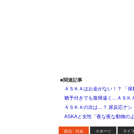
■関連記事
ＡＳＫＡはお金がない！？ 「
猶予付きでも復帰遠く…ＡＳＫ
ＡＳＫＡの次は…？ 尿反応ナ
ASKAと女性「夜な夜な動物の
政治・社会
スポーツ
ライ