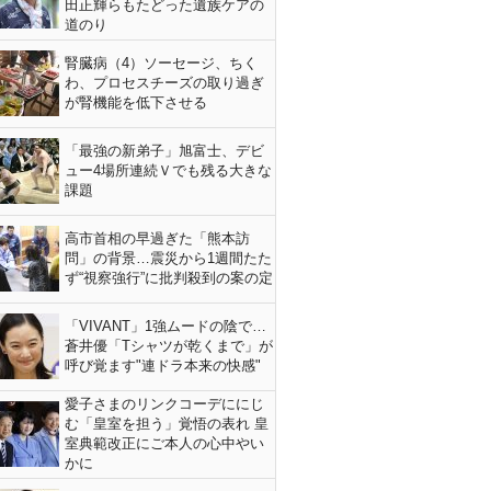
田正輝らもたどった遺族ケアの
道のり
腎臓病（4）ソーセージ、ちく
わ、プロセスチーズの取り過ぎ
が腎機能を低下させる
「最強の新弟子」旭富士、デビ
ュー4場所連続Ｖでも残る大きな
課題
高市首相の早過ぎた「熊本訪
問」の背景…震災から1週間たた
ず“視察強行”に批判殺到の案の定
「VIVANT」1強ムードの陰で…
蒼井優「Tシャツが乾くまで」が
呼び覚ます"連ドラ本来の快感"
愛子さまのリンクコーデににじ
む「皇室を担う」覚悟の表れ 皇
室典範改正にご本人の心中やい
かに