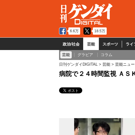
6.6万
18.5万
政治/社会
芸能
スポーツ
ライ
芸能
グラビア
コラム
日刊ゲンダイDIGITAL
芸能
芸能ニュー
病院で２４時間監視 ＡＳ