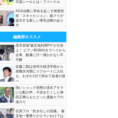
示温シールとは～ファンケル
AGA治療に革命を起こす検査技
術「スキャビジョン」銀クリが
提示する新しい薄毛治療のあり
方
編集部オススメ
高市首相“被災地利用PV”が大炎
上！ ピアノBGM付きでヘリから
合掌、酷暑に汗一滴かかない不
可解
佐藤二朗は信州大経済学部から
就職氷河期にリクルートに入社
も、わずか1日で辞めて役者の道
へ
強いショック状態の清水アキラ
に心配の声…子供を亡くした神
田正輝らもたどった遺族ケアの
道のり
石原プロ「炊き出しの流儀」 被
災地一番乗りがエラいわけでは