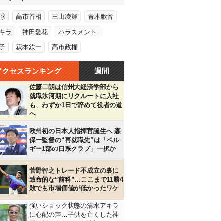
球
高市首相
三山凌輝
青木歌音
キラ
神田愛花
ハラスメント
子
萩本欽一
高市政権
アクセスランキング
週間
佐藤二朗は信州大経済学部から
就職氷河期にリクルートに入社
も、わずか1日で辞めて役者の道
へ
欧州初の日本人指揮官誕生へ 森
保一監督の“再就職先”は「ベル
ギー1部の日系クラブ」一択か
菅野智之トレード不成立の裏に
致命的な“前科”…ここまで11勝4
敗でも市場価値が低かったワケ
強いショック状態の清水アキラ
に心配の声…子供を亡くした神