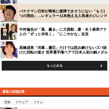
3
バナナマン日村が簡単に復帰できそうにない「もう1
つの理由」…レギュラー11本抱える人気者のジレンマ
4
中村倫也が「風、薫る」に大貢献…妻・水卜麻美アナ
との「ずっと仲良く」「にこやかな」近況
5
高橋成美「渋幕→慶応」だけでは読み解けないズバ抜
けた回転の速さ 世界選手権ペアで日本人初の銅メダル
もっとみる
最新の芸能記事
芸能
グラビア
コラム