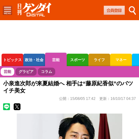
トピックス
政治・社会
芸能
スポーツ
ライフ
マネー
ボートレース
競輪
オートレース
芸能
グラビア
コラム
小泉進次郎が来夏結婚へ 相手は“藤原紀香似”のバツ
イチ美女
公開：
15/08/05 17:42
更新：
16/10/17 04:37