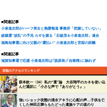
■関連記事
小泉進次郎がハーフ美女と熱愛報道 事務所「把握していない」
総裁選“波乱”の予兆 カギを握る「石破茂＆小泉進次郎」連合
福島知事選に向け父親の“露払い” 小泉進次郎と官邸の距離
■関連記事
滋賀知事選で応援 小泉進次郎は｢脱原発｣｢自衛権｣に触れず
芸能のアクセスランキング
1
萩本欽一〈34〉私の“運”論 大谷翔平のカネを使い込
んだ通訳に「小さな声で『ありがとう』」
2
強いショック状態の清水アキラに心配の声…子供を亡
くした神田正輝らもたどった遺族ケアの道のり