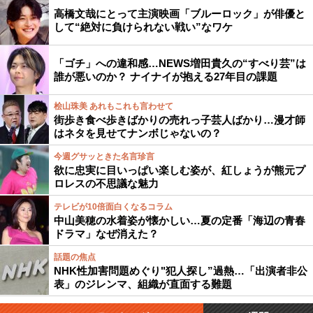
高橋文哉にとって主演映画「ブルーロック」が俳優と
して“絶対に負けられない戦い”なワケ
「ゴチ」への違和感…NEWS増田貴久の“すべり芸”は
誰が悪いのか？ ナイナイが抱える27年目の課題
桧山珠美 あれもこれも言わせて
街歩き食べ歩きばかりの売れっ子芸人ばかり…漫才師
はネタを見せてナンボじゃないの？
今週グサッときた名言珍言
欲に忠実に目いっぱい楽しむ姿が、紅しょうが熊元プ
ロレスの不思議な魅力
テレビが10倍面白くなるコラム
中山美穂の水着姿が懐かしい…夏の定番「海辺の青春
ドラマ」なぜ消えた？
話題の焦点
NHK性加害問題めぐり"犯人探し”過熱…「出演者非公
表」のジレンマ、組織が直面する難題