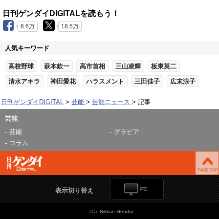
日刊ゲンダイDIGITALを読もう！
6.6万
18.5万
人気キーワード
高校野球
萩本欽一
高市首相
三山凌輝
板東英二
清水アキラ
神田愛花
ハラスメント
三田佳子
広末涼子
日刊ゲンダイDIGITAL
芸能
芸能ニュース
記事
芸能
芸能
グラビア
コラム
表示切り替え
（C）Nikkan Gendai