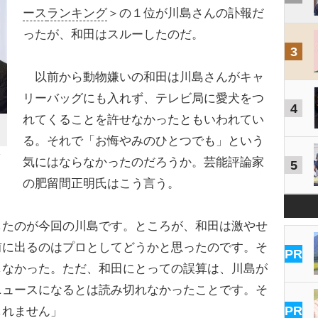
ース
ランキング
＞の１位が川島さんの訃報だ
ったが、和田はスルーしたのだ。
3
以前から動物嫌いの和田は川島さんがキャ
リーバッグにも入れず、テレビ局に愛犬をつ
4
れてくることを許せなかったともいわれてい
る。それで「お悔やみのひとつでも」という
気にはならなかったのだろうか。芸能評論家
5
の肥留間正明氏はこう言う。
したのが今回の川島です。ところが、和田は激やせ
前に出るのはプロとしてどうかと思ったのです。そ
PR
しなかった。ただ、和田にとっての誤算は、川島が
ニュースになるとは読み切れなかったことです。そ
PR
しれません」