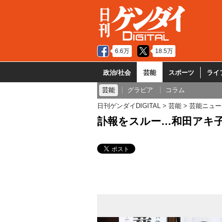
6.6万
18.5万
政治/社会
芸能
スポーツ
ライ
芸能
グラビア
コラム
日刊ゲンダイDIGITAL
芸能
芸能ニュー
訃報をスルー…和田アキ