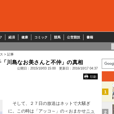
フ
経済
健康
コミック
競馬
公営競技
書籍
ス
記事
子「川島なお美さんと不仲」の真相
公開日：
2015/10/03 15:00
更新日：
2016/10/17 04:37
印刷
1
そして、２７日の放送はネットで大騒ぎ
に。この時は「アッコ～」の＜おまかせ
ニュ
2