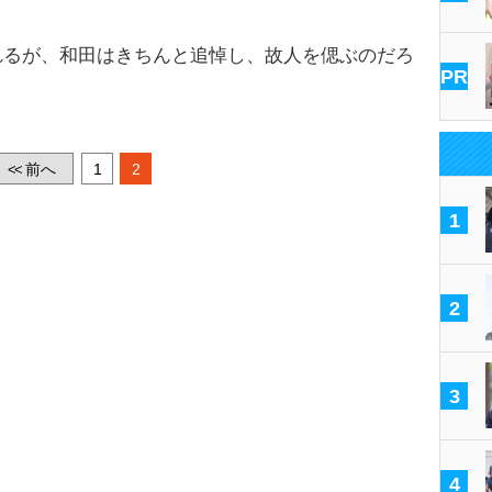
るが、和田はきちんと追悼し、故人を偲ぶのだろ
PR
前へ
1
2
<<
1
2
3
4