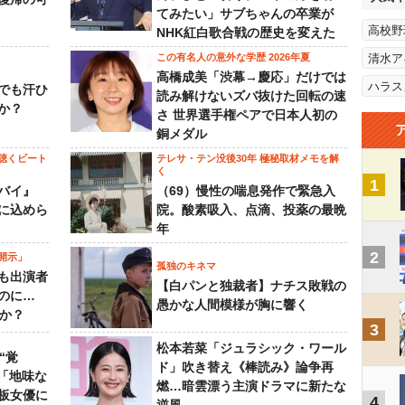
てみたい」サブちゃんの卒業が
高校野
NHK紅白歌合戦の歴史を変えた
この有名人の意外な学歴 2026年夏
清水ア
高橋成美「渋幕→慶応」だけでは
ハラス
でも汗ひ
読み解けないズバ抜けた回転の速
か？
さ 世界選手権ペアで日本人初の
銅メダル
聴くビート
テレサ・テン没後30年 極秘取材メモを解
く
1
バイ』
（69）慢性の喘息発作で緊急入
に込めら
院。酸素吸入、点滴、投薬の最晩
年
2
開示」
孤独のキネマ
も出演者
【白パンと独裁者】ナチス敗戦の
のに…
愚かな人間模様が胸に響く
すか？
3
松本若菜「ジュラシック・ワール
“覚
ド」吹き替え《棒読み》論争再
…「地味な
燃…暗雲漂う主演ドラマに新たな
板女優に
4