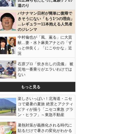
田正輝らもたどった遺族ケアの
道のり
バナナマン日村が簡単に復帰で
きそうにない「もう1つの理由」
…レギュラー11本抱える人気者
のジレンマ
中村倫也が「風、薫る」に大貢
献…妻・水卜麻美アナとの「ず
っと仲良く」「にこやかな」近
況
石原プロ「炊き出しの流儀」 被
災地一番乗りがエラいわけでは
ない
もっと見る
楽しさいっぱい！北海道・ニセ
コで避暑の夏旅 絶景とアクティ
ビティが揃う「ニセコ東急 グラ
ン・ヒラフ」～東急不動産
暑熱対策が義務化される時代に
貼るだけで暑さの変化がわかる