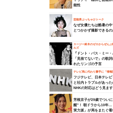
能性
芸能界ぶっちゃけトーク
なぜ女優たちは酷暑の中
とつかかず撮影できるの
スージー鈴木のゼロからぜんぶ
ルズ
『ドント・パス・ミー・
「見捨てないで」の歌詞
れたリンゴの予言
テレビ局に代わり勝手に「情報
フジテレビ、日本テレビ
と社内トラブルがあった
NHKの対応はどう見ま
芳根京子が29歳でついに
醒”！ 朝ドラから10年
実力派」が局をまたぐ看