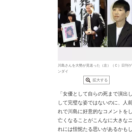
川島さんを大勢が見送った（左）（Ｃ）日刊ゲ
ンダイ
拡大する
「女優として自らの死まで演出
して完璧な姿ではないのに、人
れで川島に好意的なコメントを
亡くなることがこんなに大きな
れには忸怩たる思いがあるかも