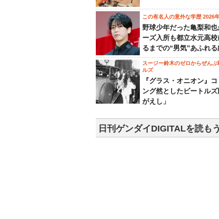
この有名人の意外な学歴 2026
野球少年だった亀梨和也
ーズ入所も都立水元高校
るまでの“男気”あふれる
スージー鈴木のゼロからぜんぶ
ルズ
『グラス・オニオン』コ
ング然としたビートルズ
がえし」
日刊ゲンダイDIGITALを読も