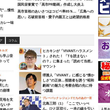
国民栄誉賞で「高市PR動画」作成し大炎上
穴”…慢性
高市首相のあいさつはコピペ率85％…「広島への
り
思い」石破前首相・愛子内親王とは絶望的格差
カレー味
た
ア
コラム
トルズ
ヒカキンが「VIVANTハラスメン
ら学ぶ音
ト」された！ 「Tを読まない
トって
の？」に集まった「読めて当然」
マウント
」
堺雅人「VIVANT」に感じる“懐か
kyo
しさ”の正体…視聴者を誘う“昭和
判明した
劇画”の魅力と考察合戦の先に待
の崩壊
つ課題
プレーバック レジェンドたちのあの一言
災地を支
北島三郎（1）「ここでいっぺ
らないチ
ん、ひと区切り。一本の線を引い
人気
復帰の可