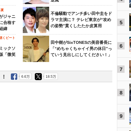
逆風
年夏
不倫騒動でアンチ多い田中圭をド
がジャニ
ラマ主演に？ テレビ東京が“攻め
5
に合格す
の姿勢”貫くしたたか皮算用
経緯
聴くビート
田中樹がSixTONESの美容番長に
6
ミックソ
「“めちゃくちゃイイ男の休日”っ
版「微笑
ていう見出しにしてください！」
7
う！
6.6万
18.5万
8
9