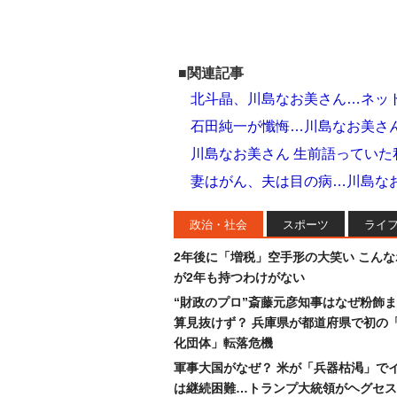
■関連記事
北斗晶、川島なお美さん…ネット
石田純一が懺悔…川島なお美さ
川島なお美さん 生前語ってい
妻はがん、夫は目の病…川島なお
政治・社会
スポーツ
ライ
2年後に「増税」空手形の大笑い こん
が2年も持つわけがない
“財政のプロ”斎藤元彦知事はなぜ粉飾
算見抜けず？ 兵庫県が都道府県で初の
化団体」転落危機
軍事大国がなぜ？ 米が「兵器枯渇」で
は継続困難…トランプ大統領がヘグセス