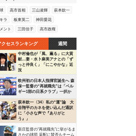
球
高市首相
三山凌輝
萩本欽一
キラ
板東英二
神田愛花
メント
三田佳子
高市政権
アクセスランキング
週間
中村倫也が「風、薫る」に大貢
献…妻・水卜麻美アナとの「ず
っと仲良く」「にこやかな」近
況
欧州初の日本人指揮官誕生へ 森
保一監督の“再就職先”は「ベル
ギー1部の日系クラブ」一択か
萩本欽一〈34〉私の“運”論 大
谷翔平のカネを使い込んだ通訳
に「小さな声で『ありがと
う』」
新庄監督の“再就職先”に挙がるま
さかの球団 采配に賛否もチーム