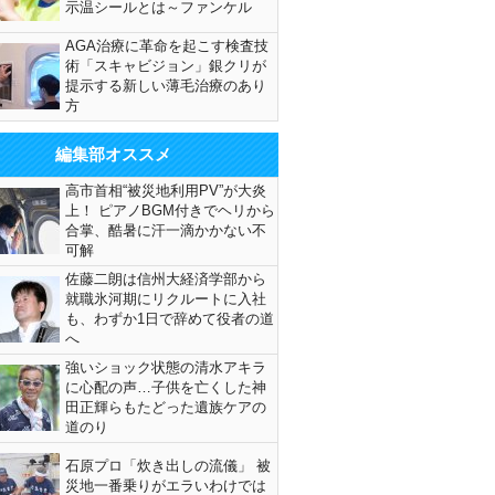
示温シールとは～ファンケル
AGA治療に革命を起こす検査技
術「スキャビジョン」銀クリが
提示する新しい薄毛治療のあり
方
編集部オススメ
高市首相“被災地利用PV”が大炎
上！ ピアノBGM付きでヘリから
合掌、酷暑に汗一滴かかない不
可解
佐藤二朗は信州大経済学部から
就職氷河期にリクルートに入社
も、わずか1日で辞めて役者の道
へ
強いショック状態の清水アキラ
に心配の声…子供を亡くした神
田正輝らもたどった遺族ケアの
道のり
石原プロ「炊き出しの流儀」 被
災地一番乗りがエラいわけでは