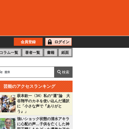
会員登録
ログイン
コラム一覧
著者一覧
書籍
紙面
芸能のアクセスランキング
萩本欽一〈34〉私の“運”論 大
谷翔平のカネを使い込んだ通訳
に「小さな声で『ありがと
う』」
強いショック状態の清水アキラ
に心配の声…子供を亡くした神