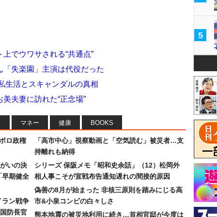
5
上でウワサされる“共通点”
ん「失楽園」主演は代役だった
た私生活とスキャンダルの真相
美夫妻に訪れた“正念場”
フ
マネー
健康
BOOKS
なボロ政権
「高市中心」視察動画と「空気読む」被災者…支
持離れも納得
まがいの決
シリーズ 保阪メモ「昭和史余話」（12）松岡外
「早期健全
相人事こそが宣戦布告通知遅れの間接的原因
偽善の8月が始まった 非核三原則を踏みにじる高
イラン戦争
市&小泉コンビの白々しさ
国防長官
熊本地震の被災地利用に続き…首相官邸が今度は