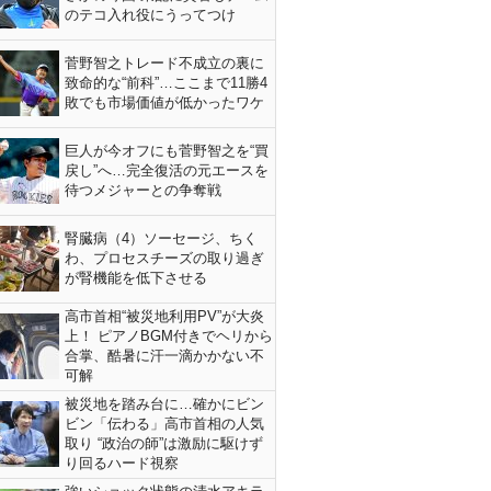
のテコ入れ役にうってつけ
菅野智之トレード不成立の裏に
致命的な“前科”…ここまで11勝4
敗でも市場価値が低かったワケ
巨人が今オフにも菅野智之を“買
戻し”へ…完全復活の元エースを
待つメジャーとの争奪戦
腎臓病（4）ソーセージ、ちく
わ、プロセスチーズの取り過ぎ
が腎機能を低下させる
高市首相“被災地利用PV”が大炎
上！ ピアノBGM付きでヘリから
合掌、酷暑に汗一滴かかない不
可解
被災地を踏み台に…確かにビン
ビン「伝わる」高市首相の人気
取り “政治の師”は激励に駆けず
り回るハード視察