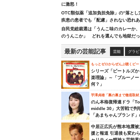
に激怒！
OTC類似薬「追加負担免除」の“落とし
疾患の患者でも「配慮」されない恐れあ
自民党総裁選は「うんこ味のカレーか、
のうんこか」 どれを選んでも地獄だっ
最新の芸能記事
芸能
グラビ
もっとゼロからぜんぶ聴くビー
シリーズ「ビートルズか
楽理論」～「ブルーノー
何？」
芋澤貞雄「裏の裏まで徹底取材
のん本格復帰連ドラ「To
middle 30」大苦戦で
「あまちゃんブランド」
中居正広氏が熊本地震被
援と報道 引退後も変わ
ャリティー精神と芸能界