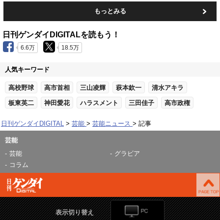
もっとみる
日刊ゲンダイDIGITALを読もう！
6.6万
18.5万
人気キーワード
高校野球
高市首相
三山凌輝
萩本欽一
清水アキラ
板東英二
神田愛花
ハラスメント
三田佳子
高市政権
日刊ゲンダイDIGITAL
芸能
芸能ニュース
記事
芸能
芸能
グラビア
コラム
表示切り替え