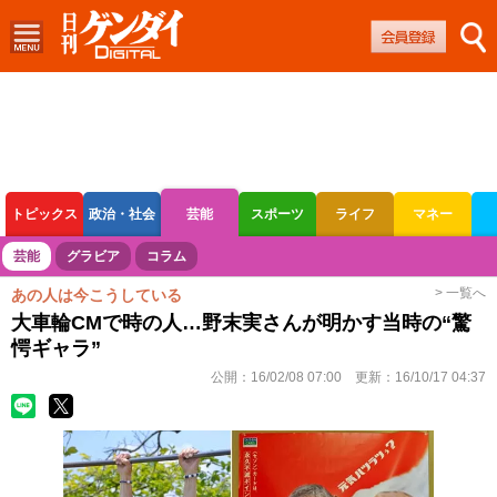
トピックス
政治・社会
芸能
スポーツ
ライフ
マネー
ボートレース
競輪
オートレース
芸能
グラビア
コラム
> 一覧へ
あの人は今こうしている
大車輪CMで時の人…野末実さんが明かす当時の“驚
愕ギャラ”
公開：
16/02/08 07:00
更新：
16/10/17 04:37