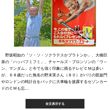
野坂昭如の「ソ・ソ・ソクラテスかプラトンか」、大橋巨
泉の「ハッパフミフミ」、チャールズ・ブロンソンの「ウ～
ン、マンダム」と今でも強く印象に残るテレビＣＭは多い
が、６８歳だった無名の野末実さん（８０）がパリの凱旋門
やロンドンの時計台をバックに大車輪を披露するセゾンカー
ドのＣＭも忘…
全文表示する