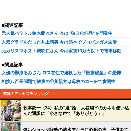
■関連記事
元人気バラドル鈴木蘭々さん 今は“独自化粧品”を開発中
人気グラドルだった井上晴美 今は熊本でプロパンガス生活
元カリスマホスト城咲仁さん 今は家賃10万円以下で電車移動
■関連記事
女優の榊原るみさん ロス在住で経験した「医療破産」の恐怖
相撲八百長問題で解雇の谷川親方は母校のコーチで奮闘中
芸能のアクセスランキング
1
萩本欽一〈34〉私の“運”論 大谷翔平のカネを使い込
んだ通訳に「小さな声で『ありがとう』」
2
強いショック状態の清水アキラに心配の声…子供を亡