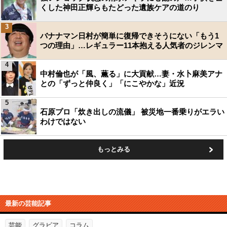
くした神田正輝らもたどった遺族ケアの道のり
3
バナナマン日村が簡単に復帰できそうにない「もう1
つの理由」…レギュラー11本抱える人気者のジレンマ
4
中村倫也が「風、薫る」に大貢献…妻・水卜麻美アナ
との「ずっと仲良く」「にこやかな」近況
5
石原プロ「炊き出しの流儀」 被災地一番乗りがエラい
わけではない
もっとみる
最新の芸能記事
芸能
グラビア
コラム