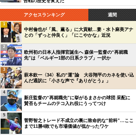
合戦の歴史を変えた
アクセスランキング
週間
1
中村倫也が「風、薫る」に大貢献…妻・水卜麻美アナ
との「ずっと仲良く」「にこやかな」近況
2
欧州初の日本人指揮官誕生へ 森保一監督の“再就職
先”は「ベルギー1部の日系クラブ」一択か
3
萩本欽一〈34〉私の“運”論 大谷翔平のカネを使い込
んだ通訳に「小さな声で『ありがとう』」
4
新庄監督の“再就職先”に挙がるまさかの球団 采配に
賛否もチームのテコ入れ役にうってつけ
5
菅野智之トレード不成立の裏に致命的な“前科”…ここ
まで11勝4敗でも市場価値が低かったワケ