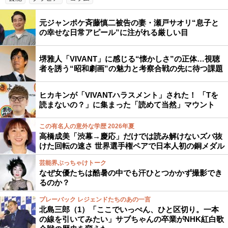
元ジャンポケ斉藤慎二被告の妻・瀬戸サオリ“息子と
の幸せな日常アピール”に注がれる厳しい目
堺雅人「VIVANT」に感じる“懐かしさ”の正体…視聴
者を誘う“昭和劇画”の魅力と考察合戦の先に待つ課題
ヒカキンが「VIVANTハラスメント」された！ 「Tを
読まないの？」に集まった「読めて当然」マウント
この有名人の意外な学歴 2026年夏
高橋成美「渋幕→慶応」だけでは読み解けないズバ抜
けた回転の速さ 世界選手権ペアで日本人初の銅メダル
芸能界ぶっちゃけトーク
なぜ女優たちは酷暑の中でも汗ひとつかかず撮影でき
るのか？
プレーバック レジェンドたちのあの一言
北島三郎（1）「ここでいっぺん、ひと区切り。一本
の線を引いてみたい」サブちゃんの卒業がNHK紅白歌