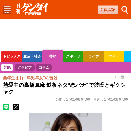
トピックス
政治・社会
芸能
スポーツ
ライフ
マネー
ボートレース
競輪
オートレース
芸能
グラビア
コラム
> 一覧へ
酉年生まれ “年男年女”の吉凶
熱愛中の高橋真麻 鉄板ネタ“恋バナ”で彼氏とギクシ
ャク
公開：
17/01/08 07:00
更新：
17/01/08 07:00