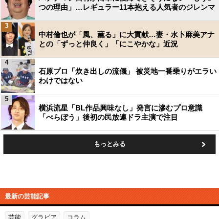
つの理由」…レギュラー11本抱える人気者のジレンマ
3
中村倫也が「風、薫る」に大貢献…妻・水卜麻美アナ
との「ずっと仲良く」「にこやかな」近況
4
石原プロ「炊き出しの流儀」 被災地一番乗りがエラい
わけではない
5
横浜流星「BL作品興味なし」発言に滲むプロ意識
「べらぼう」後初の民放連ドラ主演で注目
もっとみる
最新の芸能記事
芸能
グラビア
コラム