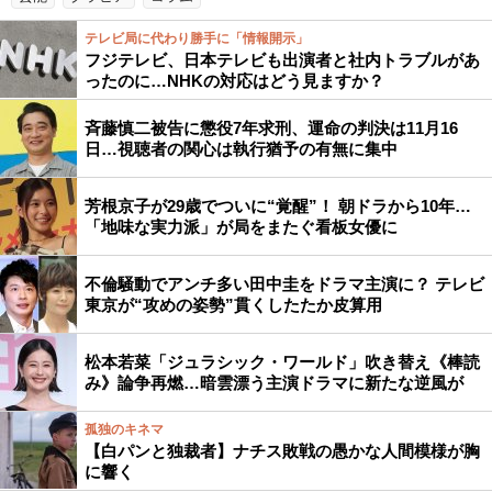
テレビ局に代わり勝手に「情報開示」
フジテレビ、日本テレビも出演者と社内トラブルがあ
ったのに…NHKの対応はどう見ますか？
斉藤慎二被告に懲役7年求刑、運命の判決は11月16
日…視聴者の関心は執行猶予の有無に集中
芳根京子が29歳でついに“覚醒”！ 朝ドラから10年…
「地味な実力派」が局をまたぐ看板女優に
不倫騒動でアンチ多い田中圭をドラマ主演に？ テレビ
東京が“攻めの姿勢”貫くしたたか皮算用
松本若菜「ジュラシック・ワールド」吹き替え《棒読
み》論争再燃…暗雲漂う主演ドラマに新たな逆風が
孤独のキネマ
【白パンと独裁者】ナチス敗戦の愚かな人間模様が胸
に響く