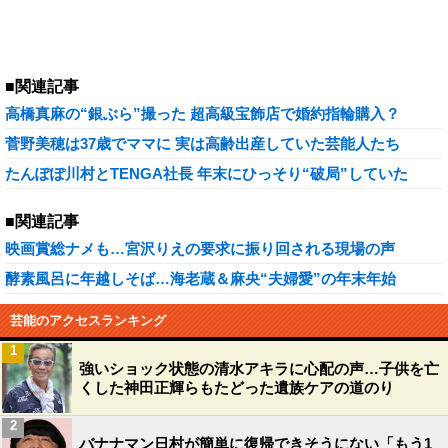
■関連記事
高橋真麻の“銀ぶら”撮った 超高級宝飾店で婚約指輪購入？
菅野美穂は37歳でママに 実は高齢出産していた芸能人たち
たんぽぽ川村とTENGA社長 年末にひっそり“破局”していた
■関連記事
映画賞総ナメも…宮沢りえの要求に振り回される現場の声
酵素風呂に年越しそば…海老蔵＆麻央“夫婦愛”の年末年始
芸能のアクセスランキング
1
強いショック状態の清水アキラに心配の声…子供を亡
くした神田正輝らもたどった遺族ケアの道のり
2
バナナマン日村が簡単に復帰できそうにない「もう1