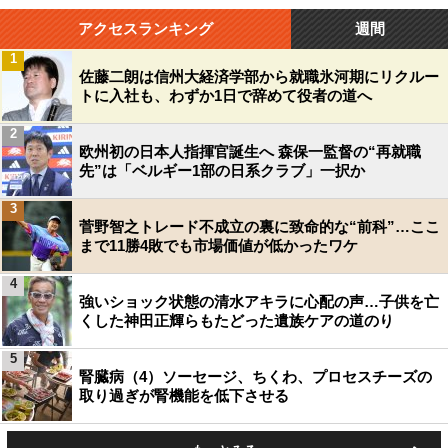
アクセスランキング
週間
1
佐藤二朗は信州大経済学部から就職氷河期にリクルー
トに入社も、わずか1日で辞めて役者の道へ
2
欧州初の日本人指揮官誕生へ 森保一監督の“再就職
先”は「ベルギー1部の日系クラブ」一択か
3
菅野智之トレード不成立の裏に致命的な“前科”…ここ
まで11勝4敗でも市場価値が低かったワケ
4
強いショック状態の清水アキラに心配の声…子供を亡
くした神田正輝らもたどった遺族ケアの道のり
5
腎臓病（4）ソーセージ、ちくわ、プロセスチーズの
取り過ぎが腎機能を低下させる