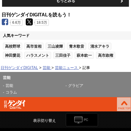
もっとみる
日刊ゲンダイDIGITALを読もう！
6.6万
18.5万
人気キーワード
高校野球
高市首相
三山凌輝
青木歌音
清水アキラ
神田愛花
ハラスメント
三田佳子
萩本欽一
高市政権
日刊ゲンダイDIGITAL
芸能
芸能ニュース
記事
芸能
芸能
グラビア
コラム
表示切り替え