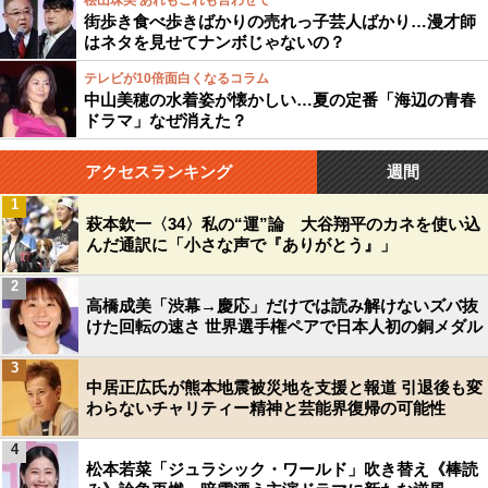
桧山珠美 あれもこれも言わせて
街歩き食べ歩きばかりの売れっ子芸人ばかり…漫才師
はネタを見せてナンボじゃないの？
テレビが10倍面白くなるコラム
中山美穂の水着姿が懐かしい…夏の定番「海辺の青春
ドラマ」なぜ消えた？
アクセスランキング
週間
1
萩本欽一〈34〉私の“運”論 大谷翔平のカネを使い込
んだ通訳に「小さな声で『ありがとう』」
2
高橋成美「渋幕→慶応」だけでは読み解けないズバ抜
けた回転の速さ 世界選手権ペアで日本人初の銅メダル
3
中居正広氏が熊本地震被災地を支援と報道 引退後も変
わらないチャリティー精神と芸能界復帰の可能性
4
松本若菜「ジュラシック・ワールド」吹き替え《棒読