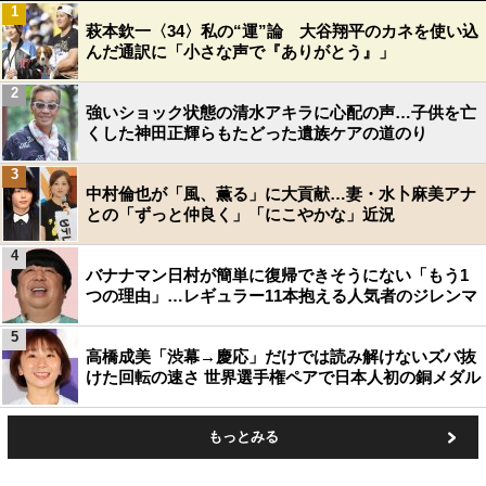
1
萩本欽一〈34〉私の“運”論 大谷翔平のカネを使い込
んだ通訳に「小さな声で『ありがとう』」
2
強いショック状態の清水アキラに心配の声…子供を亡
くした神田正輝らもたどった遺族ケアの道のり
3
中村倫也が「風、薫る」に大貢献…妻・水卜麻美アナ
との「ずっと仲良く」「にこやかな」近況
4
バナナマン日村が簡単に復帰できそうにない「もう1
つの理由」…レギュラー11本抱える人気者のジレンマ
5
高橋成美「渋幕→慶応」だけでは読み解けないズバ抜
けた回転の速さ 世界選手権ペアで日本人初の銅メダル
もっとみる