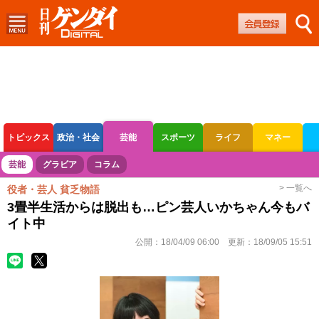
トピックス
政治・社会
芸能
スポーツ
ライフ
マネー
ボートレース
競輪
オートレース
芸能
グラビア
コラム
> 一覧へ
役者・芸人 貧乏物語
3畳半生活からは脱出も…ピン芸人いかちゃん今もバ
イト中
公開：
18/04/09 06:00
更新：
18/09/05 15:51