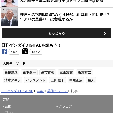
み》論争再燃…暗雲漂う主演ドラマに新たな逆風
5
神戸への“聖地帰還”めぐり騒然…山口組・司組長「7
年ぶりの里帰り」は実現するか
もっとみる
日刊ゲンダイDIGITALを読もう！
6.6万
18.5万
人気キーワード
高校野球
萩本欽一
高市首相
三山凌輝
板東英二
清水アキラ
ハラスメント
三田佳子
中居正広
巨人
日刊ゲンダイDIGITAL
芸能
芸能ニュース
記事
芸能
芸能
グラビア
コラム