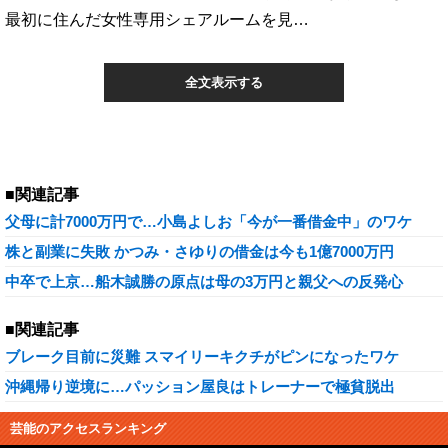
最初に住んだ女性専用シェアルームを見…
全文表示する
■関連記事
父母に計7000万円で…小島よしお「今が一番借金中」のワケ
株と副業に失敗 かつみ・さゆりの借金は今も1億7000万円
中卒で上京…船木誠勝の原点は母の3万円と親父への反発心
■関連記事
ブレーク目前に災難 スマイリーキクチがピンになったワケ
沖縄帰り逆境に…パッション屋良はトレーナーで極貧脱出
芸能のアクセスランキング