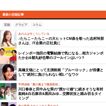
最新の芸能記事
芸能
グラビア
コラム
あの人は今こうしている
♪たらこ～たらこ～の大ヒットCM曲を歌った志村玲那
さんは、IT企業の正社員に
レインボー池田の電撃結婚で気になる…相方ジャンボ
たかお&都丸紗也華のゴールインはいつ？
高橋文哉にとって主演映画「ブルーロック」が俳優と
して“絶対に負けられない戦い”なワケ
芋澤貞雄「裏の裏まで徹底取材」
川口春奈と田中みな実の"授かり婚"に続きそうな有村
架純&白石麻衣&黒田みゆ…交際状況と踏み切るタイ
ミング