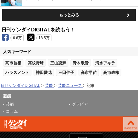
もっとみる
日刊ゲンダイDIGITALを読もう！
6.6万
18.5万
人気キーワード
高市首相
高校野球
三山凌輝
青木歌音
清水アキラ
ハラスメント
神田愛花
三田佳子
高市早苗
高市政権
日刊ゲンダイDIGITAL
芸能
芸能ニュース
記事
芸能
芸能
グラビア
コラム