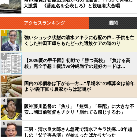
大激震…《番組名を公表しろ》と視聴者大合唱
アクセスランキング
週間
1
強いショック状態の清水アキラに心配の声…子供を亡
くした神田正輝らもたどった遺族ケアの道のり
2
【2026夏の甲子園】初戦で「勝つ高校」「負ける高
校」完全予想！横浜vs沖縄尚学の超好カードは…
3
国内の米価格は下がる一方…“早場米”の概算金は前年
より4割下回り農家からは悲鳴が
4
阪神藤川監督の「焦り」「短気」「采配」に大きな不
安…岡田前監督もチクリ「崩れてる感じするわ」
5
三男・清水良太郎さん急死で清水アキラ沈痛…8年越
しの「父子再共演」が始まったばかりだった