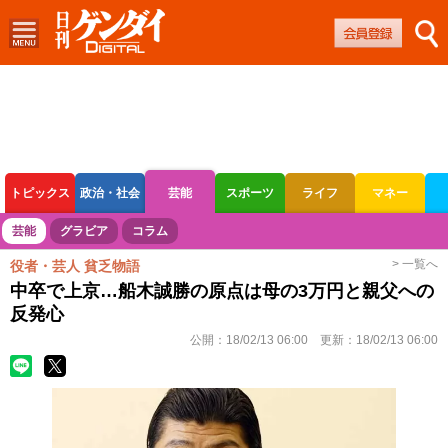
トピックス
政治・社会
芸能
スポーツ
ライフ
マネー
ボートレース
競輪
オートレース
芸能
グラビア
コラム
> 一覧へ
役者・芸人 貧乏物語
中卒で上京…船木誠勝の原点は母の3万円と親父への
反発心
公開：
18/02/13 06:00
更新：
18/02/13 06:00