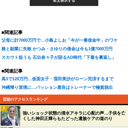
全文表示する
■関連記事
父母に計7000万円で…小島よしお「今が一番借金中」のワケ
株と副業に失敗 かつみ・さゆりの借金は今も1億7000万円
スカウト狙うも 石出奈々子が語るAD時代「下着を裏返し」
■関連記事
高3で120万円…仮面女子・窪田美沙がローン完済するまで
沖縄帰り逆境に…パッション屋良はトレーナーで極貧脱出
芸能のアクセスランキング
1
強いショック状態の清水アキラに心配の声…子供を亡
くした神田正輝らもたどった遺族ケアの道のり