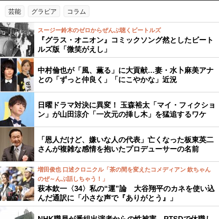
芸能
グラビア
コラム
スージー鈴木のゼロからぜんぶ聴くビートルズ
『グラス・オニオン』コミックソング然としたビート
ルズ版「微笑がえし」
中村倫也が「風、薫る」に大貢献…妻・水卜麻美アナ
との「ずっと仲良く」「にこやかな」近況
日曜ドラマ対決に異変！ 玉森裕太「マイ・フィクショ
ン」が山田涼介「一次元の挿し木」を猛追するワケ
「恩人だけど、嫌いな人の代表」亡くなった板東英二
さんが複雑な感情を抱いたプロデューサーの名前
増田俊也 口述クロニクル「茶の間を変えたコメディアン 欽ちゃん
のぜ～んぶ話しちゃう！」
萩本欽一〈34〉私の“運”論 大谷翔平のカネを使い込
んだ通訳に「小さな声で『ありがとう』」
NHK職員が番組出演者からの性被害、PTSDで休職し