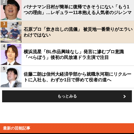
2
バナナマン日村が簡単に復帰できそうにない「もう1
つの理由」…レギュラー11本抱える人気者のジレンマ
3
石原プロ「炊き出しの流儀」 被災地一番乗りがエラい
わけではない
4
横浜流星「BL作品興味なし」発言に滲むプロ意識
「べらぼう」後初の民放連ドラ主演で注目
5
佐藤二朗は信州大経済学部から就職氷河期にリクルー
トに入社も、わずか1日で辞めて役者の道へ
もっとみる
最新の芸能記事